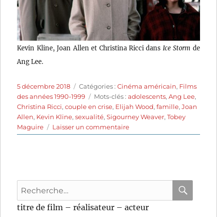
Kevin Kline, Joan Allen et Christina Ricci dans
Ice Storm
de
Ang Lee.
Publié
Catégories
5 décembre 2018
Catégories :
Cinéma américain
,
Films
le
Étiquettes
des années 1990-1999
Mots-clés :
adolescents
,
Ang Lee
,
Christina Ricci
,
couple en crise
,
Elijah Wood
,
famille
,
Joan
Allen
,
Kevin Kline
,
sexualité
,
Sigourney Weaver
,
Tobey
sur
Maguire
Laisser un commentaire
The
Ice
Storm
(1997)
de
Recherche
Ang
Lee
pour
RECHER
OK
titre de film – réalisateur – acteur
: