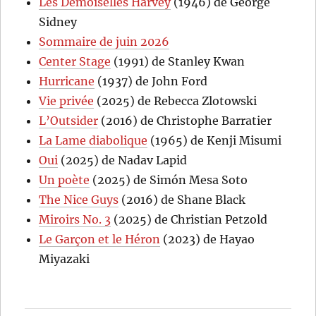
Les Demoiselles Harvey
(1946) de George
Sidney
Sommaire de juin 2026
Center Stage
(1991) de Stanley Kwan
Hurricane
(1937) de John Ford
Vie privée
(2025) de Rebecca Zlotowski
L’Outsider
(2016) de Christophe Barratier
La Lame diabolique
(1965) de Kenji Misumi
Oui
(2025) de Nadav Lapid
Un poète
(2025) de Simón Mesa Soto
The Nice Guys
(2016) de Shane Black
Miroirs No. 3
(2025) de Christian Petzold
Le Garçon et le Héron
(2023) de Hayao
Miyazaki