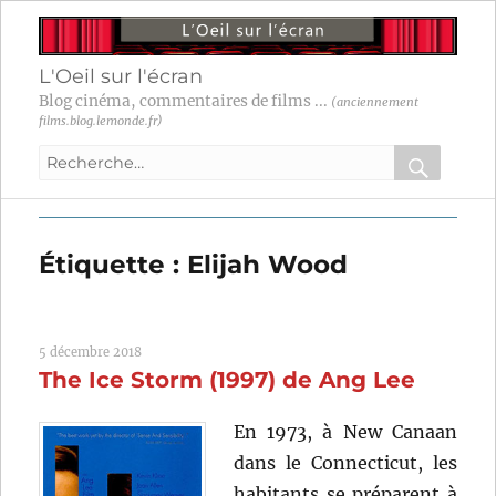
L'Oeil sur l'écran
Blog cinéma, commentaires de films ...
(anciennement
films.blog.lemonde.fr)
Recherche
pour
RECHER
OK
:
Étiquette :
Elijah Wood
5 décembre 2018
The Ice Storm (1997) de Ang Lee
En 1973, à New Canaan
dans le Connecticut, les
habitants se préparent à