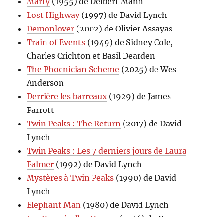
Marty
(1955) de Delbert Mann
Lost Highway
(1997) de David Lynch
Demonlover
(2002) de Olivier Assayas
Train of Events
(1949) de Sidney Cole,
Charles Crichton et Basil Dearden
The Phoenician Scheme
(2025) de Wes
Anderson
Derrière les barreaux
(1929) de James
Parrott
Twin Peaks : The Return
(2017) de David
Lynch
Twin Peaks : Les 7 derniers jours de Laura
Palmer
(1992) de David Lynch
Mystères à Twin Peaks
(1990) de David
Lynch
Elephant Man
(1980) de David Lynch