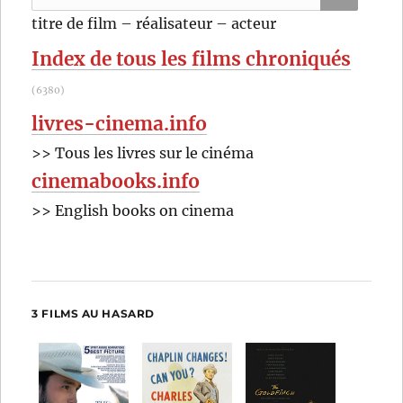
pour
RECHER
OK
titre de film – réalisateur – acteur
:
Index de tous les films chroniqués
(6380)
livres-cinema.info
>> Tous les livres sur le cinéma
cinemabooks.info
>> English books on cinema
3 FILMS AU HASARD