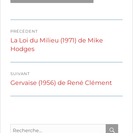
Navigation
PRÉCÉDENT
de
La Loi du Milieu (1971) de Mike
Publication
Hodges
précédente :
l’article
SUIVANT
Gervaise (1956) de René Clément
Publication
suivante :
Recherche