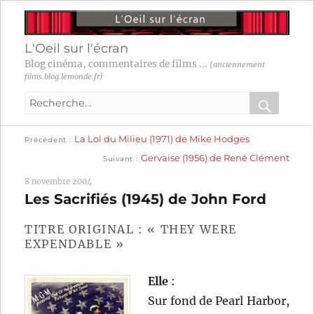
L'Oeil sur l'écran
Blog cinéma, commentaires de films ...
(anciennement
films.blog.lemonde.fr)
Recherche
pour
RECHER
OK
Publication
Navigation
La Loi du Milieu (1971) de Mike Hodges
:
Précédent
précédente :
Publication
Gervaise (1956) de René Clément
Suivant
suivante :
de
8 novembre 2004
l’article
Les Sacrifiés (1945) de John Ford
TITRE ORIGINAL : « THEY WERE
EXPENDABLE »
Elle
:
Sur fond de Pearl Harbor,