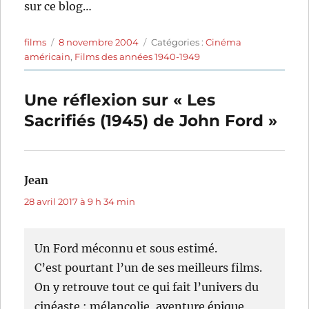
sur ce blog…
Auteur
Publié
Catégories
films
8 novembre 2004
Catégories :
Cinéma
le
américain
,
Films des années 1940-1949
Une réflexion sur « Les
Sacrifiés (1945) de John Ford »
Jean
dit :
28 avril 2017 à 9 h 34 min
Un Ford méconnu et sous estimé.
C’est pourtant l’un de ses meilleurs films.
On y retrouve tout ce qui fait l’univers du
cinéaste : mélancolie, aventure épique,