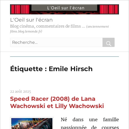
L'Oeil sur l'écran
Blog cinéma, commentaires de films ...
(anciennement
films.blog.lemonde.fr)
Recherche
pour
RECHER
OK
:
Étiquette :
Emile Hirsch
22 août 2025
Speed Racer (2008) de Lana
Wachowski et Lilly Wachowski
Né dans une famille
passionnée de courses