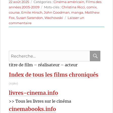
Publié
Catégories
22 août 2025
Catégories :
Cinéma américain
,
Films des
le
Étiquettes
années 2005-2009
Mots-clés :
Christina Ricci
,
comix
,
course
,
Emile Hirsch
,
John Goodman
,
manga
,
Matthew
Fox
,
Susan Sarandon
,
Wachowski
Laisser un
sur
commentaire
Speed
Racer
(2008)
de
Lana
Recherche
Wachowski
et
pour
RECHER
OK
titre de film – réalisateur – acteur
Lilly
:
Wachowski
Index de tous les films chroniqués
(6380)
livres-cinema.info
>> Tous les livres sur le cinéma
cinemabooks.info