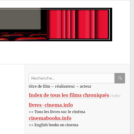
Recherche
pour
RECHE
OK
titre de film – réalisateur – acteur
:
Index de tous les films chroniqués
(6381)
livres-cinema.info
>> Tous les livres sur le cinéma
cinemabooks.info
>> English books on cinema