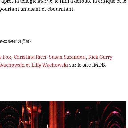
après la trilogie
Matrix
, le film a dérouté la critique et le
t pourtant amusant et ébouriffant.
uvez noter ce film
)
w Fox
,
Christina Ricci
,
Susan Sarandon
,
Kick Gurry
Wachowski et Lilly Wachowski
sur le site IMDB.