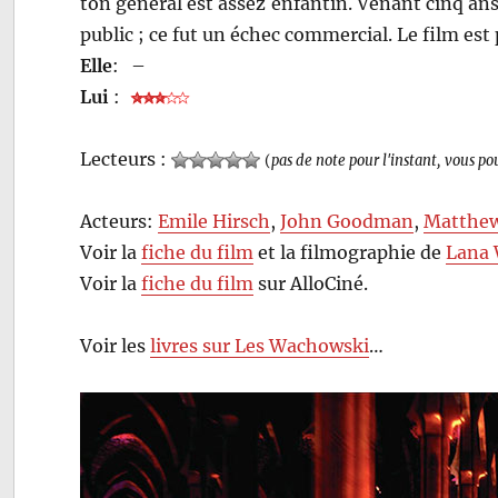
ton général est assez enfantin. Venant cinq ans 
public ; ce fut un échec commercial. Le film es
Elle
:
–
Lui
:
Lecteurs :
(
pas de note pour l'instant, vous po
Acteurs:
Emile Hirsch
,
John Goodman
,
Matthe
Voir la
fiche du film
et la filmographie de
Lana 
Voir la
fiche du film
sur AlloCiné.
Voir les
livres sur Les Wachowski
…