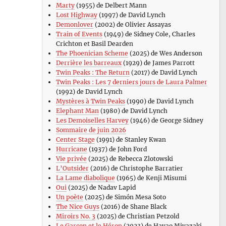
Marty
(1955) de Delbert Mann
Lost Highway
(1997) de David Lynch
Demonlover
(2002) de Olivier Assayas
Train of Events
(1949) de Sidney Cole, Charles
Crichton et Basil Dearden
The Phoenician Scheme
(2025) de Wes Anderson
Derrière les barreaux
(1929) de James Parrott
Twin Peaks : The Return
(2017) de David Lynch
Twin Peaks : Les 7 derniers jours de Laura Palmer
(1992) de David Lynch
Mystères à Twin Peaks
(1990) de David Lynch
Elephant Man
(1980) de David Lynch
Les Demoiselles Harvey
(1946) de George Sidney
Sommaire de juin 2026
Center Stage
(1991) de Stanley Kwan
Hurricane
(1937) de John Ford
Vie privée
(2025) de Rebecca Zlotowski
L’Outsider
(2016) de Christophe Barratier
La Lame diabolique
(1965) de Kenji Misumi
Oui
(2025) de Nadav Lapid
Un poète
(2025) de Simón Mesa Soto
The Nice Guys
(2016) de Shane Black
Miroirs No. 3
(2025) de Christian Petzold
Le Garçon et le Héron
(2023) de Hayao Miyazaki