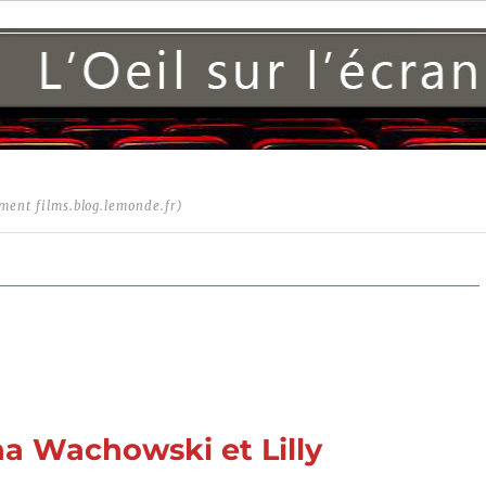
ment films.blog.lemonde.fr)
a Wachowski et Lilly