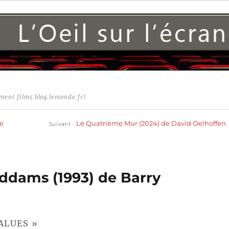
ment films.blog.lemonde.fr)
Publication
suivante :
de
Le Quatrième Mur (2024) de David Oelhoffen
Suivant
Addams (1993) de Barry
ALUES »