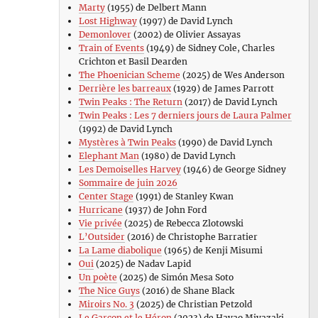
Marty
(1955) de Delbert Mann
Lost Highway
(1997) de David Lynch
Demonlover
(2002) de Olivier Assayas
Train of Events
(1949) de Sidney Cole, Charles
Crichton et Basil Dearden
The Phoenician Scheme
(2025) de Wes Anderson
Derrière les barreaux
(1929) de James Parrott
Twin Peaks : The Return
(2017) de David Lynch
Twin Peaks : Les 7 derniers jours de Laura Palmer
(1992) de David Lynch
Mystères à Twin Peaks
(1990) de David Lynch
Elephant Man
(1980) de David Lynch
Les Demoiselles Harvey
(1946) de George Sidney
Sommaire de juin 2026
Center Stage
(1991) de Stanley Kwan
Hurricane
(1937) de John Ford
Vie privée
(2025) de Rebecca Zlotowski
L’Outsider
(2016) de Christophe Barratier
La Lame diabolique
(1965) de Kenji Misumi
Oui
(2025) de Nadav Lapid
Un poète
(2025) de Simón Mesa Soto
The Nice Guys
(2016) de Shane Black
Miroirs No. 3
(2025) de Christian Petzold
Le Garçon et le Héron
(2023) de Hayao Miyazaki