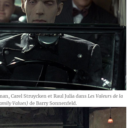
man, Carel Struycken et Raul Julia dans
Les Valeurs de la
amily Values)
de Barry Sonnenfeld.