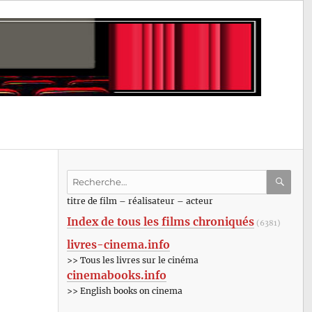
Recherche
pour
RECHE
OK
titre de film – réalisateur – acteur
:
Index de tous les films chroniqués
(6381)
livres-cinema.info
>> Tous les livres sur le cinéma
cinemabooks.info
>> English books on cinema