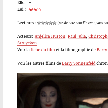
Elle
:
–
Lui
:
Lecteurs :
(
pas de note pour l'instant, vous po
Acteurs:
Anjelica Huston
,
Raul Julia
,
Christoph
Struycken
Voir la
fiche du film
et la filmographie de
Barry
Voir les autres films de
Barry Sonnenfeld
chroni