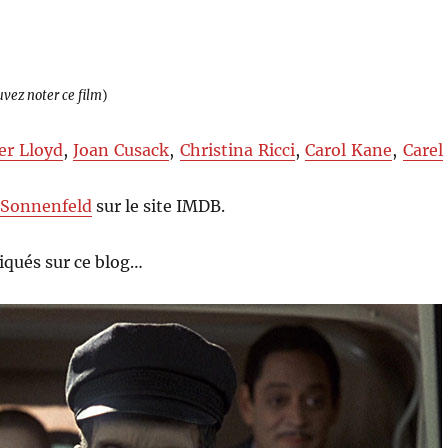
uvez noter ce film
)
er Lloyd
,
Joan Cusack
,
Christina Ricci
,
Carol Kane
,
Carel
 Sonnenfeld
sur le site IMDB.
qués sur ce blog…