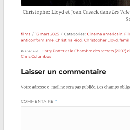
Christopher Lloyd et Joan Cusack dans
Les Val
S
Auteur
Publié
Catégories
films
13 mars 2025
Catégories :
Cinéma américain
,
Fi
le
anticonformisme
,
Christina Ricci
,
Christopher Lloyd
,
famil
Publication
Harry Potter et la Chambre des secrets (2002) 
Navigation
Précédent
précédente :
Chris Columbus
de
Laisser un commentaire
l’article
Votre adresse e-mail ne sera pas publiée.
Les champs obliga
COMMENTAIRE
*