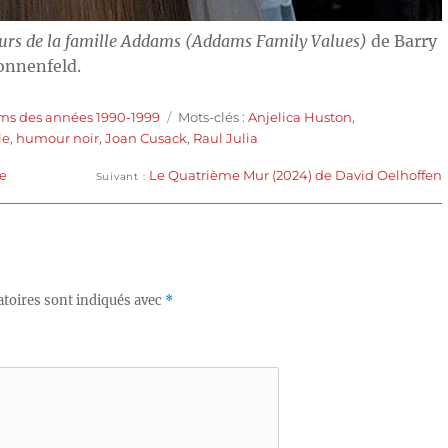
eurs de la famille Addams (Addams Family Values)
de Barry
onnenfeld.
Étiquettes
lms des années 1990-1999
Mots-clés :
Anjelica Huston
,
le
,
humour noir
,
Joan Cusack
,
Raul Julia
Publication
de
Le Quatrième Mur (2024) de David Oelhoffen
Suivant
suivante :
toires sont indiqués avec
*