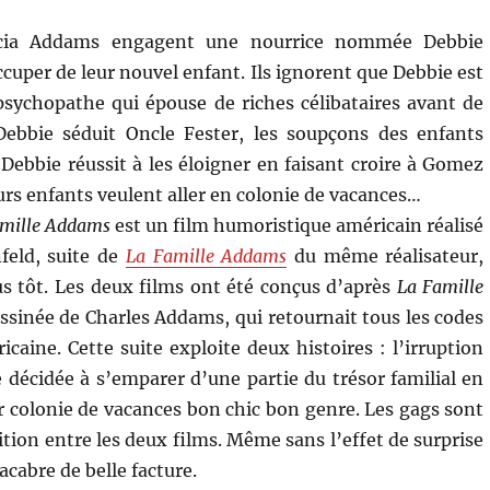
cia Addams engagent une nourrice nommée Debbie
ccuper de leur nouvel enfant. Ils ignorent que Debbie est
sychopathe qui épouse de riches célibataires avant de
Debbie séduit Oncle Fester, les soupçons des enfants
Debbie réussit à les éloigner en faisant croire à Gomez
urs enfants veulent aller en colonie de vacances…
famille Addams
est un film humoristique américain réalisé
feld, suite de
La Famille Addams
du même réalisateur,
us tôt. Les deux films ont été conçus d’après
La Famille
ssinée de Charles Addams, qui retournait tous les codes
icaine. Cette suite exploite deux histoires : l’irruption
 décidée à s’emparer d’une partie du trésor familial en
ur colonie de vacances bon chic bon genre. Les gags sont
tion entre les deux films. Même sans l’effet de surprise
cabre de belle facture.