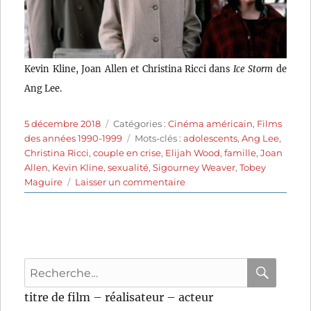
Kevin Kline, Joan Allen et Christina Ricci dans
Ice Storm
de
Ang Lee.
Publié
Catégories
5 décembre 2018
Catégories :
Cinéma américain
,
Films
le
Étiquettes
des années 1990-1999
Mots-clés :
adolescents
,
Ang Lee
,
Christina Ricci
,
couple en crise
,
Elijah Wood
,
famille
,
Joan
Allen
,
Kevin Kline
,
sexualité
,
Sigourney Weaver
,
Tobey
sur
Maguire
Laisser un commentaire
The
Ice
Storm
(1997)
de
Recherche
Ang
Lee
pour
RECHER
OK
titre de film – réalisateur – acteur
: