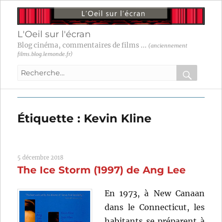
L'Oeil sur l'écran
Blog cinéma, commentaires de films ...
(anciennement
films.blog.lemonde.fr)
Recherche
pour
RECHER
OK
:
Étiquette :
Kevin Kline
5 décembre 2018
The Ice Storm (1997) de Ang Lee
En 1973, à New Canaan
dans le Connecticut, les
habitants se préparent à