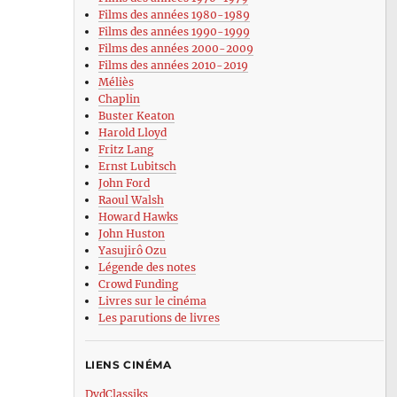
Films des années 1980-1989
Films des années 1990-1999
Films des années 2000-2009
Films des années 2010-2019
Méliès
Chaplin
Buster Keaton
Harold Lloyd
Fritz Lang
Ernst Lubitsch
John Ford
Raoul Walsh
Howard Hawks
John Huston
Yasujirô Ozu
Légende des notes
Crowd Funding
Livres sur le cinéma
Les parutions de livres
LIENS CINÉMA
DvdClassiks