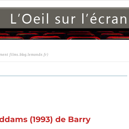
ment films.blog.lemonde.fr)
Addams (1993) de Barry