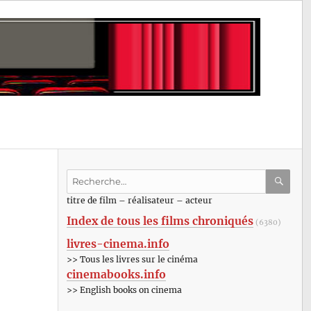
Recherche
pour
RECHE
OK
titre de film – réalisateur – acteur
:
Index de tous les films chroniqués
(6380)
livres-cinema.info
>> Tous les livres sur le cinéma
cinemabooks.info
>> English books on cinema