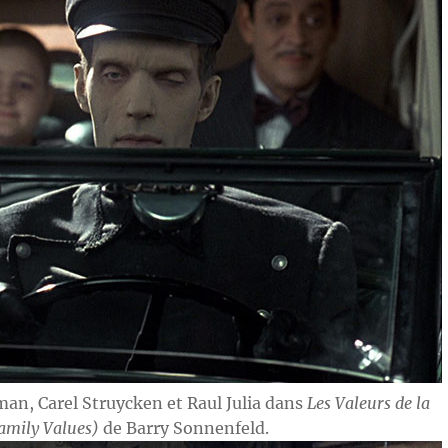
man, Carel Struycken et Raul Julia dans
Les Valeurs de la
amily Values)
de Barry Sonnenfeld.