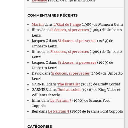
Loveable
(2024) de Lilja Ingolfsdottir
COMMENTAIRES RÉCENTS
Martin
dans
L’Œuf de l’ange
(1985) de Mamoru Oshii
films
dans
Si douces, si perverses
(1969) de Umberto
Lenzi
Jacques C
dans
Si douces, si perverses
(1969) de
Umberto Lenzi
films
dans
Si douces, si perverses
(1969) de Umberto
Lenzi
Jacques C
dans
Si douces, si perverses
(1969) de
Umberto Lenzi
David
dans
Si douces, si perverses
(1969) de Umberto
Lenzi
GARNIER
dans
The Brutalist
(2024) de Brady Corbet
GARNIER
dans
Duel au soleil
(1946) de King Vidor et
William Dieterle
films
dans
Le Parrain 3
(1990) de Francis Ford
Coppola
Ben
dans
Le Parrain 3
(1990) de Francis Ford Coppola
CATÉGORIES