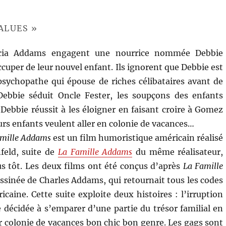
ALUES »
cia Addams engagent une nourrice nommée Debbie
ccuper de leur nouvel enfant. Ils ignorent que Debbie est
sychopathe qui épouse de riches célibataires avant de
Debbie séduit Oncle Fester, les soupçons des enfants
Debbie réussit à les éloigner en faisant croire à Gomez
urs enfants veulent aller en colonie de vacances…
famille Addams
est un film humoristique américain réalisé
feld, suite de
La Famille Addams
du même réalisateur,
us tôt. Les deux films ont été conçus d’après
La Famille
ssinée de Charles Addams, qui retournait tous les codes
icaine. Cette suite exploite deux histoires : l’irruption
 décidée à s’emparer d’une partie du trésor familial en
ur colonie de vacances bon chic bon genre. Les gags sont