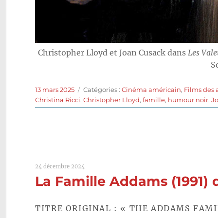
Christopher Lloyd et Joan Cusack dans
Les Val
S
Publié
Catégories
13 mars 2025
Catégories :
Cinéma américain
,
Films des 
le
Christina Ricci
,
Christopher Lloyd
,
famille
,
humour noir
,
J
24 décembre 2024
La Famille Addams (1991) 
TITRE ORIGINAL : « THE ADDAMS FAMI