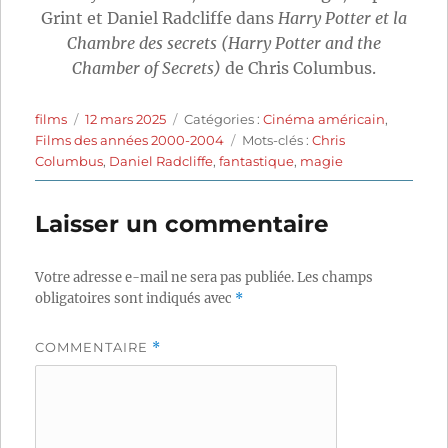
Grint et Daniel Radcliffe dans
Harry Potter et la
Chambre des secrets (Harry Potter and the
Chamber of Secrets)
de Chris Columbus.
Auteur
Publié
Catégories
films
12 mars 2025
Catégories :
Cinéma américain
,
le
Étiquettes
Films des années 2000-2004
Mots-clés :
Chris
Columbus
,
Daniel Radcliffe
,
fantastique
,
magie
Laisser un commentaire
Votre adresse e-mail ne sera pas publiée.
Les champs
obligatoires sont indiqués avec
*
COMMENTAIRE
*