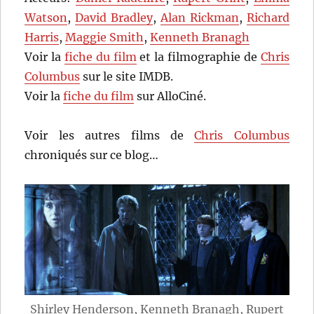
Watson
,
David Bradley
,
Alan Rickman
,
Richard
Harris
,
Maggie Smith
,
Kenneth Branagh
Voir la
fiche du film
et la filmographie de
Chris
Columbus
sur le site IMDB.
Voir la
fiche du film
sur AlloCiné.
Voir les autres films de
Chris Columbus
chroniqués sur ce blog…
Shirley Henderson, Kenneth Branagh, Rupert