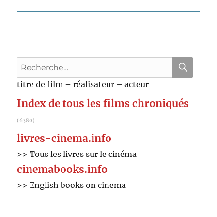
Recherche
pour
RECHER
OK
titre de film – réalisateur – acteur
:
Index de tous les films chroniqués
(6380)
livres-cinema.info
>> Tous les livres sur le cinéma
cinemabooks.info
>> English books on cinema