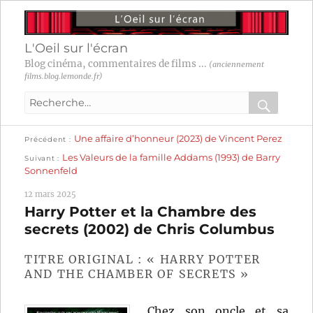
L'Oeil sur l'écran
Blog cinéma, commentaires de films ...
(anciennement
films.blog.lemonde.fr)
Recherche
pour
RECHER
OK
Publication
Navigation
Une affaire d’honneur (2023) de Vincent Perez
:
Précédent
précédente :
Publication
Les Valeurs de la famille Addams (1993) de Barry
Suivant
suivante :
de
Sonnenfeld
l’article
12 mars 2025
Harry Potter et la Chambre des
secrets (2002) de Chris Columbus
TITRE ORIGINAL : « HARRY POTTER
AND THE CHAMBER OF SECRETS »
Chez son oncle et sa