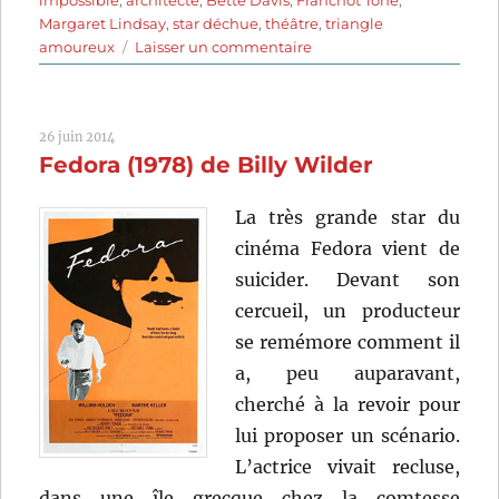
impossible
,
architecte
,
Bette Davis
,
Franchot Tone
,
Margaret Lindsay
,
star déchue
,
théâtre
,
triangle
sur
amoureux
Laisser un commentaire
L’intruse
(1935)
de
26 juin 2014
Alfred
Fedora (1978) de Billy Wilder
E.
Green
La très grande star du
cinéma Fedora vient de
suicider. Devant son
cercueil, un producteur
se remémore comment il
a, peu auparavant,
cherché à la revoir pour
lui proposer un scénario.
L’actrice vivait recluse,
dans une île grecque chez la comtesse