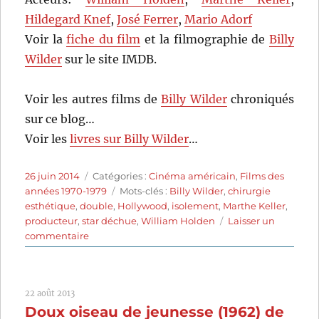
Hildegard Knef
,
José Ferrer
,
Mario Adorf
Voir la
fiche du film
et la filmographie de
Billy
Wilder
sur le site IMDB.
Voir les autres films de
Billy Wilder
chroniqués
sur ce blog…
Voir les
livres sur Billy Wilder
…
Publié
Catégories
26 juin 2014
Catégories :
Cinéma américain
,
Films des
le
Étiquettes
années 1970-1979
Mots-clés :
Billy Wilder
,
chirurgie
esthétique
,
double
,
Hollywood
,
isolement
,
Marthe Keller
,
producteur
,
star déchue
,
William Holden
Laisser un
sur
commentaire
Fedora
(1978)
de
22 août 2013
Billy
Doux oiseau de jeunesse (1962) de
Wilder