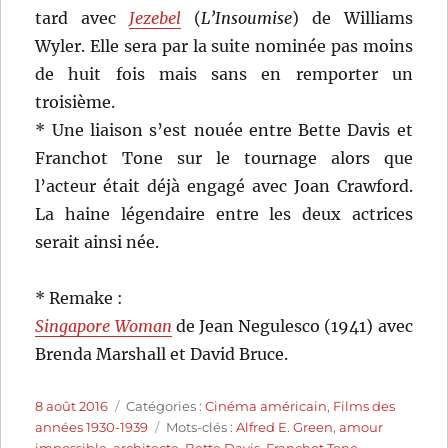
tard avec
Jezebel
(
L’Insoumise
) de Williams
Wyler. Elle sera par la suite nominée pas moins
de huit fois mais sans en remporter un
troisième.
* Une liaison s’est nouée entre Bette Davis et
Franchot Tone sur le tournage alors que
l’acteur était déjà engagé avec Joan Crawford.
La haine légendaire entre les deux actrices
serait ainsi née.
* Remake :
Singapore Woman
de Jean Negulesco (1941) avec
Brenda Marshall et David Bruce.
Publié
Catégories
8 août 2016
Catégories :
Cinéma américain
,
Films des
le
Étiquettes
années 1930-1939
Mots-clés :
Alfred E. Green
,
amour