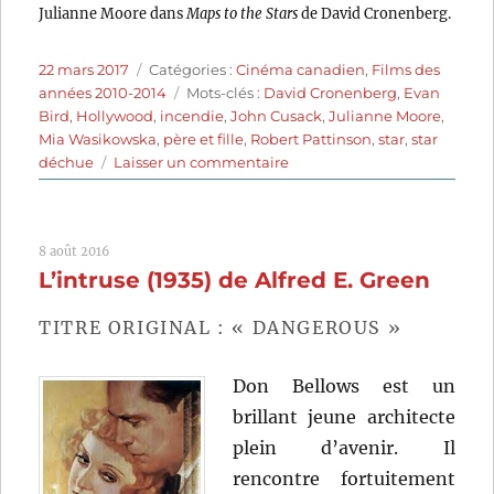
Julianne Moore dans
Maps to the Stars
de David Cronenberg.
Publié
Catégories
22 mars 2017
Catégories :
Cinéma canadien
,
Films des
le
Étiquettes
années 2010-2014
Mots-clés :
David Cronenberg
,
Evan
Bird
,
Hollywood
,
incendie
,
John Cusack
,
Julianne Moore
,
Mia Wasikowska
,
père et fille
,
Robert Pattinson
,
star
,
star
sur
déchue
Laisser un commentaire
Maps
to
the
8 août 2016
Stars
L’intruse (1935) de Alfred E. Green
(2014)
de
David
TITRE ORIGINAL : « DANGEROUS »
Cronenberg
Don Bellows est un
brillant jeune architecte
plein d’avenir. Il
rencontre fortuitement