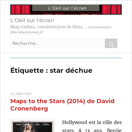
L'Oeil sur l'écran
Blog cinéma, commentaires de films ...
(anciennement
films.blog.lemonde.fr)
Recherche
pour
RECHER
OK
:
Étiquette :
star déchue
22 mars 2017
Maps to the Stars (2014) de David
Cronenberg
Hollywood est la ville des
stars. A 13 ans, Benjie