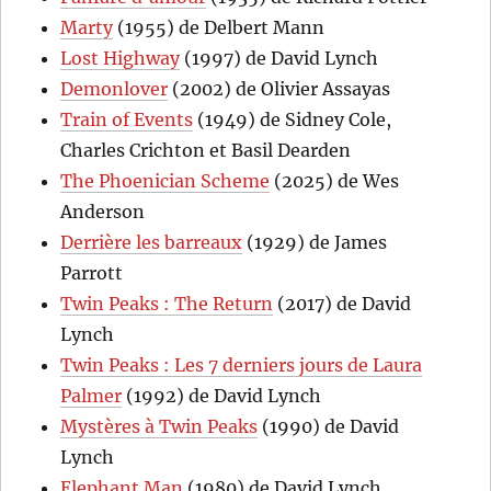
Marty
(1955) de Delbert Mann
Lost Highway
(1997) de David Lynch
Demonlover
(2002) de Olivier Assayas
Train of Events
(1949) de Sidney Cole,
Charles Crichton et Basil Dearden
The Phoenician Scheme
(2025) de Wes
Anderson
Derrière les barreaux
(1929) de James
Parrott
Twin Peaks : The Return
(2017) de David
Lynch
Twin Peaks : Les 7 derniers jours de Laura
Palmer
(1992) de David Lynch
Mystères à Twin Peaks
(1990) de David
Lynch
Elephant Man
(1980) de David Lynch