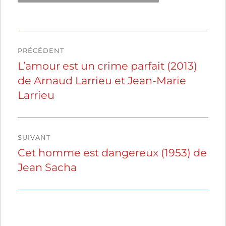
Navigation
PRÉCÉDENT
de
L’amour est un crime parfait (2013)
Publication
de Arnaud Larrieu et Jean-Marie
précédente :
l’article
Larrieu
SUIVANT
Cet homme est dangereux (1953) de
Publication
Jean Sacha
suivante :