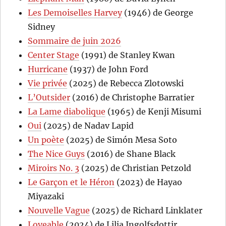
Les Demoiselles Harvey
(1946) de George
Sidney
Sommaire de juin 2026
Center Stage
(1991) de Stanley Kwan
Hurricane
(1937) de John Ford
Vie privée
(2025) de Rebecca Zlotowski
L’Outsider
(2016) de Christophe Barratier
La Lame diabolique
(1965) de Kenji Misumi
Oui
(2025) de Nadav Lapid
Un poète
(2025) de Simón Mesa Soto
The Nice Guys
(2016) de Shane Black
Miroirs No. 3
(2025) de Christian Petzold
Le Garçon et le Héron
(2023) de Hayao
Miyazaki
Nouvelle Vague
(2025) de Richard Linklater
Loveable
(2024) de Lilja Ingolfsdottir