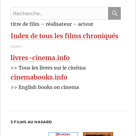
Recherche
pour
RECHER
OK
titre de film – réalisateur – acteur
:
Index de tous les films chroniqués
(6380)
livres-cinema.info
>> Tous les livres sur le cinéma
cinemabooks.info
>> English books on cinema
3 FILMS AU HASARD