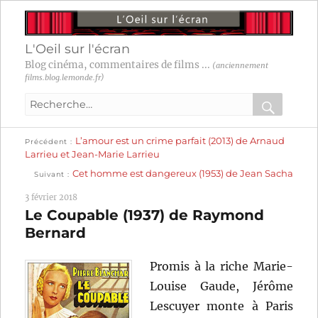
L'Oeil sur l'écran
Blog cinéma, commentaires de films ...
(anciennement
films.blog.lemonde.fr)
Recherche
pour
RECHER
OK
Publication
Navigation
L’amour est un crime parfait (2013) de Arnaud
:
Précédent
précédente :
Larrieu et Jean-Marie Larrieu
Publication
de
Cet homme est dangereux (1953) de Jean Sacha
Suivant
suivante :
l’article
3 février 2018
Le Coupable (1937) de Raymond
Bernard
Promis à la riche Marie-
Louise Gaude, Jérôme
Lescuyer monte à Paris