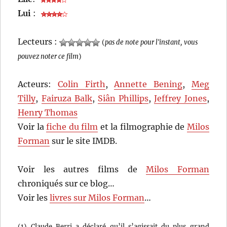
Lui
:
Lecteurs :
(
pas de note pour l'instant, vous
pouvez noter ce film
)
Acteurs:
Colin Firth
,
Annette Bening
,
Meg
Tilly
,
Fairuza Balk
,
Siân Phillips
,
Jeffrey Jones
,
Henry Thomas
Voir la
fiche du film
et la filmographie de
Milos
Forman
sur le site IMDB.
Voir les autres films de
Milos Forman
chroniqués sur ce blog…
Voir les
livres sur Milos Forman
…
(1) Claude Berri a déclaré qu’il s’agissait du plus grand