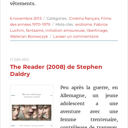
vêtements.
Publié
Catégories
6 novembre 2013
Catégories :
Cinéma français
,
Films
le
Étiquettes
des années 1970-1979
Mots-clés :
erotisme
,
Fabrice
Luchini
,
fantasme
,
initiation amoureuse
,
libertinage
,
sur
Walerian Borowczyk
Laisser un commentaire
Contes
immoraux
(1974)
17 juin 2012
de
The Reader (2008) de Stephen
Walerian
Borowczyk
Daldry
Peu après la guerre, en
Allemagne, un jeune
adolescent a une
aventure avec une
femme trentenaire,
contrôleuse de tramway.