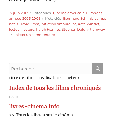
Publié
Catégories
17 juin 2012
Catégories :
Cinéma américain
,
Films des
le
Étiquettes
années 2005-2009
Mots-clés :
Bernhard Schlink
,
camps
nazis
,
David Kross
,
initiation amoureuse
,
Kate Winslet
,
lecteur
,
lecture
,
Ralph Fiennes
,
Stephen Daldry
,
tramway
sur
Laisser un commentaire
The
Reader
(2008)
de
Stephen
Recherche
Daldry
pour
RECHER
OK
titre de film – réalisateur – acteur
:
Index de tous les films chroniqués
(6381)
livres-cinema.info
>> Tous les livres sur le cinéma