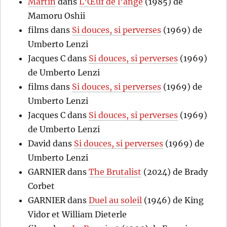
Martin
dans
L’Œuf de l’ange
(1985) de
Mamoru Oshii
films
dans
Si douces, si perverses
(1969) de
Umberto Lenzi
Jacques C
dans
Si douces, si perverses
(1969)
de Umberto Lenzi
films
dans
Si douces, si perverses
(1969) de
Umberto Lenzi
Jacques C
dans
Si douces, si perverses
(1969)
de Umberto Lenzi
David
dans
Si douces, si perverses
(1969) de
Umberto Lenzi
GARNIER
dans
The Brutalist
(2024) de Brady
Corbet
GARNIER
dans
Duel au soleil
(1946) de King
Vidor et William Dieterle