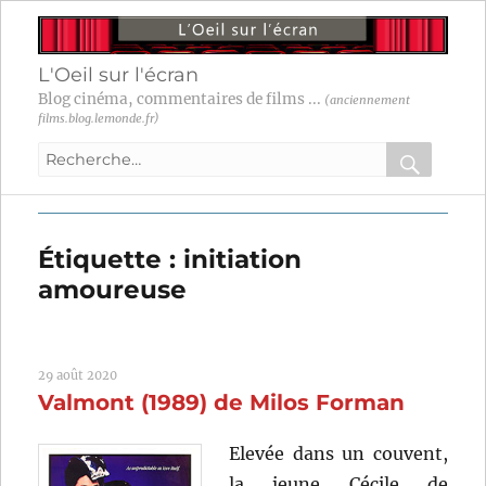
L'Oeil sur l'écran
Blog cinéma, commentaires de films ...
(anciennement
films.blog.lemonde.fr)
Recherche
pour
RECHER
OK
:
Étiquette :
initiation
amoureuse
29 août 2020
Valmont (1989) de Milos Forman
Elevée dans un couvent,
la jeune Cécile de