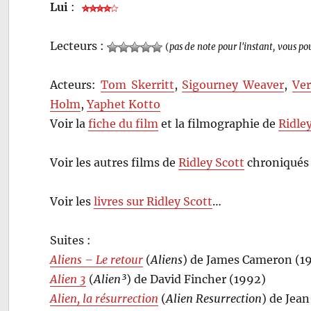
Lui
:
Lecteurs :
(
pas de note pour l'instant, vous po
Acteurs:
Tom Skerritt
,
Sigourney Weaver
,
Ver
Holm
,
Yaphet Kotto
Voir la
fiche du film
et la filmographie de
Ridle
Voir les autres films de
Ridley Scott
chroniqués 
Voir les
livres sur Ridley Scott
…
Suites :
Aliens – Le retour
(
Aliens
) de James Cameron (1
Alien 3
(
Alien³
) de David Fincher (1992)
Alien, la résurrection
(
Alien Resurrection
) de Jea