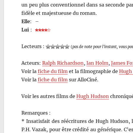
un peu plus conventionnel dans sa seconde par
fidèle et majestueuse du roman.
Elle
:
–
Lui
:
Lecteurs :
(
pas de note pour l'instant, vous po
Acteurs:
Ralph Richardson
,
Ian Holm
,
James Fo
Voir la
fiche du film
et la filmographie de
Hugh
Voir la
fiche du film
sur AlloCiné.
Voir les autres films de
Hugh Hudson
chroniqué
Remarques :
* Insatisfait des réécritures de Hugh Hudson, 
P.H. Vazak, pour être crédité au générique. C’e