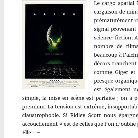
Le cargo spatial
cargaison de mine
prématurément rév
signal provenant
science-fiction,
A
nombre de films 
beaucoup à l’alch
décors tranchent 
comme Giger et d
presque organique
est également no
simple, la mise en scène est parfaite ; on a p
premium. La tension est extrême, insupportabl
claustrophobie. Si Ridley Scott nous épargne
accouchement » est de celles que l’on n’oublie 
Elle
:
–