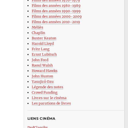
Films des années 1970-1979
Films des années 1980-1989
Films des années 1990-1999
Films des années 2000-2009
Films des années 2010-2019
Méliès
Chaplin
Buster Keaton
Harold Lloyd
Fritz Lang
Ernst Lubitsch
John Ford
Raoul Walsh
Howard Hawks
John Huston
Yasujirô Ozu
Légende des notes
Crowd Funding
Livres sur le cinéma
Les parutions de livres
LIENS CINÉMA
DvdClassiks