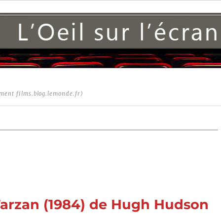
ment films.blog.lemonde.fr)
 Tarzan (1984) de Hugh Hudson