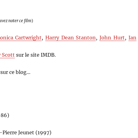
uvez noter ce film
)
onica Cartwright
,
Harry Dean Stanton
,
John Hurt
,
Ian
y Scott
sur le site IMDB.
sur ce blog…
986)
n-Pierre Jeunet (1997)