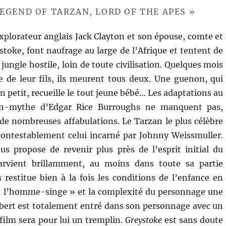
LEGEND OF TARZAN, LORD OF THE APES »
explorateur anglais Jack Clayton et son épouse, comte et
toke, font naufrage au large de l’Afrique et tentent de
jungle hostile, loin de toute civilisation. Quelques mois
e de leur fils, ils meurent tous deux. Une guenon, qui
n petit, recueille le tout jeune bébé… Les adaptations au
n-mythe d’Edgar Rice Burroughs ne manquent pas,
de nombreuses affabulations. Le Tarzan le plus célèbre
contestablement celui incarné par Johnny Weissmuller.
 propose de revenir plus près de l’esprit initial du
arvient brillamment, au moins dans toute sa partie
s restitue bien à la fois les conditions de l’enfance en
 « l’homme-singe » et la complexité du personnage une
ambert est totalement entré dans son personnage avec un
film sera pour lui un tremplin.
Greystoke
est sans doute