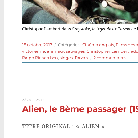
Christophe Lambert dans
Greystoke, la légende de Tarzan
de 
Publié
Catégories
18 octobre 2017
Catégories :
Cinéma anglais
,
Films des 
le
victorienne
,
animaux sauvages
,
Christopher Lambert
,
édu
sur
Ralph Richardson
,
singes
,
Tarzan
2 commentaires
Greys
la
lége
de
Tarza
(1984)
24 août 2017
de
Alien, le 8ème passager (1
Hugh
Huds
TITRE ORIGINAL : « ALIEN »