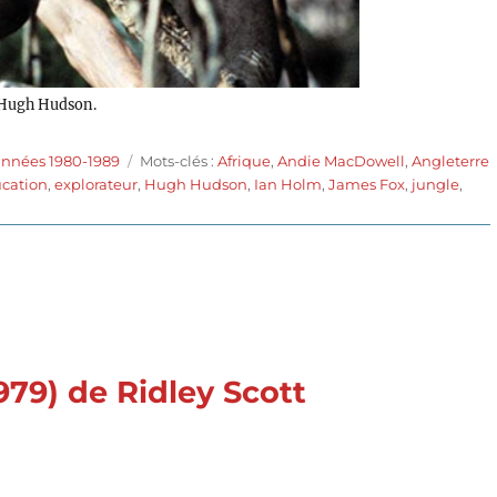
Hugh Hudson.
Étiquettes
années 1980-1989
Mots-clés :
Afrique
,
Andie MacDowell
,
Angleterre
cation
,
explorateur
,
Hugh Hudson
,
Ian Holm
,
James Fox
,
jungle
,
toke,
nde
n
979) de Ridley Scott
on