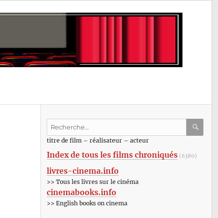
Recherche
pour
RECHE
OK
titre de film – réalisateur – acteur
:
Index de tous les films chroniqués
(6380)
livres-cinema.info
>> Tous les livres sur le cinéma
cinemabooks.info
>> English books on cinema