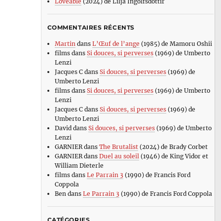
Loveable
(2024) de Lilja Ingolfsdottir
COMMENTAIRES RÉCENTS
Martin
dans
L’Œuf de l’ange
(1985) de Mamoru Oshii
films
dans
Si douces, si perverses
(1969) de Umberto
Lenzi
Jacques C
dans
Si douces, si perverses
(1969) de
Umberto Lenzi
films
dans
Si douces, si perverses
(1969) de Umberto
Lenzi
Jacques C
dans
Si douces, si perverses
(1969) de
Umberto Lenzi
David
dans
Si douces, si perverses
(1969) de Umberto
Lenzi
GARNIER
dans
The Brutalist
(2024) de Brady Corbet
GARNIER
dans
Duel au soleil
(1946) de King Vidor et
William Dieterle
films
dans
Le Parrain 3
(1990) de Francis Ford
Coppola
Ben
dans
Le Parrain 3
(1990) de Francis Ford Coppola
CATÉGORIES