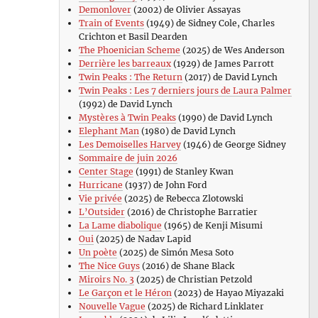
Demonlover
(2002) de Olivier Assayas
Train of Events
(1949) de Sidney Cole, Charles
Crichton et Basil Dearden
The Phoenician Scheme
(2025) de Wes Anderson
Derrière les barreaux
(1929) de James Parrott
Twin Peaks : The Return
(2017) de David Lynch
Twin Peaks : Les 7 derniers jours de Laura Palmer
(1992) de David Lynch
Mystères à Twin Peaks
(1990) de David Lynch
Elephant Man
(1980) de David Lynch
Les Demoiselles Harvey
(1946) de George Sidney
Sommaire de juin 2026
Center Stage
(1991) de Stanley Kwan
Hurricane
(1937) de John Ford
Vie privée
(2025) de Rebecca Zlotowski
L’Outsider
(2016) de Christophe Barratier
La Lame diabolique
(1965) de Kenji Misumi
Oui
(2025) de Nadav Lapid
Un poète
(2025) de Simón Mesa Soto
The Nice Guys
(2016) de Shane Black
Miroirs No. 3
(2025) de Christian Petzold
Le Garçon et le Héron
(2023) de Hayao Miyazaki
Nouvelle Vague
(2025) de Richard Linklater