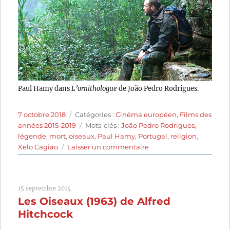
Paul Hamy dans
L’ornithologue
de João Pedro Rodrigues.
Publié
Catégories
7 octobre 2018
Catégories :
Cinéma européen
,
Films des
le
Étiquettes
années 2015-2019
Mots-clés :
João Pedro Rodrigues
,
légende
,
mort
,
oiseaux
,
Paul Hamy
,
Portugal
,
religion
,
sur
Xelo Cagiao
Laisser un commentaire
L’ornithologue
(2016)
de
15 septembre 2014
João
Les Oiseaux (1963) de Alfred
Pedro
Rodrigues
Hitchcock