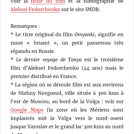
Voir la
fiche du film
et la filmographie de
Aleksei Fedorchenko
sur le site IMDB.
Remarques :
* Le titre original du film
Ovsyanki
, signifie en
russe « bruant », un petit passereau très
répandu en Russie.
*
Le dernier voyage de Tanya
est le troisième
film d’Aleksei Fedorchenko (44 ans) mais le
premier distribué en France.
* La région où se déroule film est aux environs
de Nizhny Novgorod, ville située à 300 kms à
l’est de Moscou, au bord de la Volga : voir sur
Google Maps
(la zone où les Mériens sont
implantés suit la Volga vers le nord-ouest
jusque Yaroslav et le grand lac 300 kms au nord