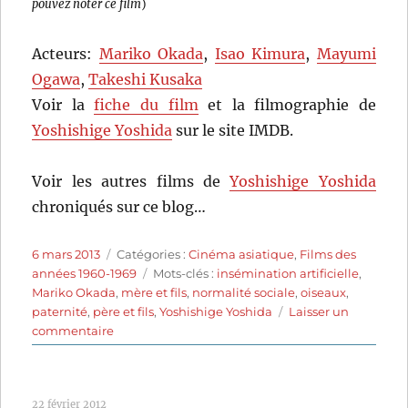
pouvez noter ce film
)
Acteurs:
Mariko Okada
,
Isao Kimura
,
Mayumi
Ogawa
,
Takeshi Kusaka
Voir la
fiche du film
et la filmographie de
Yoshishige Yoshida
sur le site IMDB.
Voir les autres films de
Yoshishige Yoshida
chroniqués sur ce blog…
Publié
Catégories
6 mars 2013
Catégories :
Cinéma asiatique
,
Films des
le
Étiquettes
années 1960-1969
Mots-clés :
insémination artificielle
,
Mariko Okada
,
mère et fils
,
normalité sociale
,
oiseaux
,
paternité
,
père et fils
,
Yoshishige Yoshida
Laisser un
sur
commentaire
Flamme
et
Femme
22 février 2012
(1967)