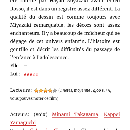
été tourné par Hayao Miyazaki avant Porco
Rosso, il est dans un registre assez différent. La
qualité du dessin est comme toujours avec
Miyazaki remarquable, les décors sont assez
enchanteurs. Il y a beaucoup de fraîcheur qui se
dégage de cet univers enfantin. L’histoire est
gentille et décrit les difficultés du passage de
l’enfance à l’adolescence.
Elle
:
–
Lui
:
Lecteurs :
(
1 notes, moyenne :
4,00
sur 5
,
vous pouvez noter ce film)
Acteurs: (voix)
Minami Takayama
,
Kappei
Yamaguchi