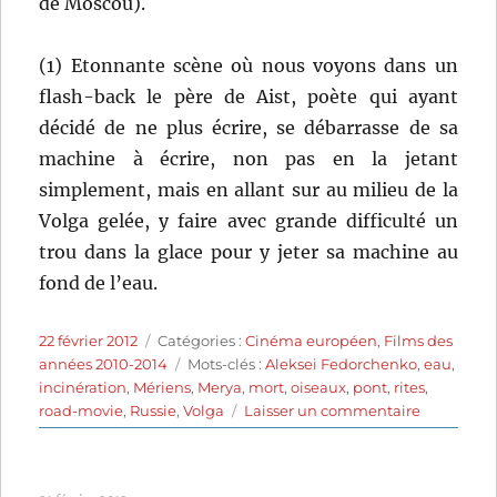
de Moscou).
(1) Etonnante scène où nous voyons dans un
flash-back le père de Aist, poète qui ayant
décidé de ne plus écrire, se débarrasse de sa
machine à écrire, non pas en la jetant
simplement, mais en allant sur au milieu de la
Volga gelée, y faire avec grande difficulté un
trou dans la glace pour y jeter sa machine au
fond de l’eau.
Publié
Catégories
22 février 2012
Catégories :
Cinéma européen
,
Films des
le
Étiquettes
années 2010-2014
Mots-clés :
Aleksei Fedorchenko
,
eau
,
incinération
,
Mériens
,
Merya
,
mort
,
oiseaux
,
pont
,
rites
,
sur
road-movie
,
Russie
,
Volga
Laisser un commentaire
Le
dernier
voyage