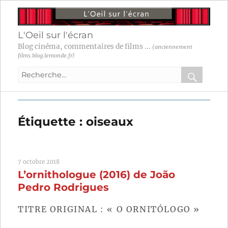
L'Oeil sur l'écran
Blog cinéma, commentaires de films ...
(anciennement
films.blog.lemonde.fr)
Recherche
pour
RECHER
OK
:
Étiquette :
oiseaux
7 octobre 2018
L’ornithologue (2016) de João
Pedro Rodrigues
TITRE ORIGINAL : « O ORNITÓLOGO »