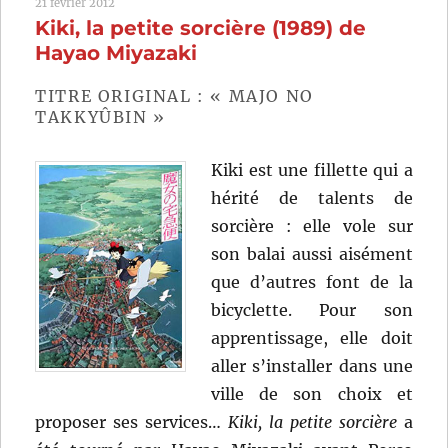
21 février 2012
de
Kiki, la petite sorcière (1989) de
Tanya
(2010)
Hayao Miyazaki
de
Aleksei
TITRE ORIGINAL : « MAJO NO
Fedorche
TAKKYÛBIN »
Kiki est une fillette qui a
hérité de talents de
sorcière : elle vole sur
son balai aussi aisément
que d’autres font de la
bicyclette. Pour son
apprentissage, elle doit
aller s’installer dans une
ville de son choix et
proposer ses services…
Kiki, la petite sorcière
a