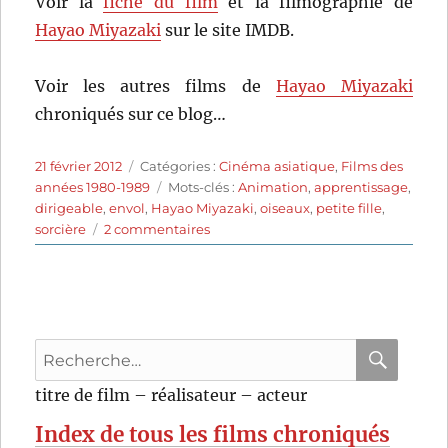
Voir la
fiche du film
et la filmographie de
Hayao Miyazaki
sur le site IMDB.
Voir les autres films de
Hayao Miyazaki
chroniqués sur ce blog…
Publié
Catégories
21 février 2012
Catégories :
Cinéma asiatique
,
Films des
le
Étiquettes
années 1980-1989
Mots-clés :
Animation
,
apprentissage
,
dirigeable
,
envol
,
Hayao Miyazaki
,
oiseaux
,
petite fille
,
sur
sorcière
2 commentaires
Kiki,
la
petite
sorcière
(1989)
Recherche
de
Hayao
pour
RECHER
OK
titre de film – réalisateur – acteur
Miyazaki
:
Index de tous les films chroniqués