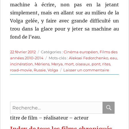
machine à écrire, non pas en la jetant
simplement, mais en allant sur au milieu de la
Volga gelée, y faire avec grande difficulté un
trou dans la glace pour y jeter sa machine au
fond de l’eau.
Publié
Catégories
22 février 2012
Catégories :
Cinéma européen
,
Films des
le
Étiquettes
années 2010-2014
Mots-clés :
Aleksei Fedorchenko
,
eau
,
incinération
,
Mériens
,
Merya
,
mort
,
oiseaux
,
pont
,
rites
,
sur
road-movie
,
Russie
,
Volga
Laisser un commentaire
Le
dernier
voyage
de
Tanya
Recherche
(2010)
de
pour
RECHER
OK
titre de film – réalisateur – acteur
Aleksei
:
Fedorche