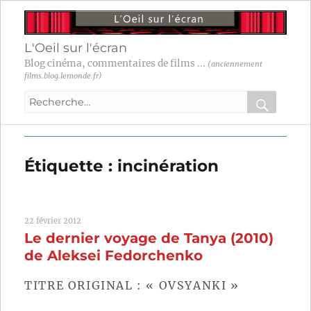
L'Oeil sur l'écran
Blog cinéma, commentaires de films ...
(anciennement
films.blog.lemonde.fr)
Recherche
pour
RECHER
OK
:
Étiquette :
incinération
22 février 2012
Le dernier voyage de Tanya (2010)
de Aleksei Fedorchenko
TITRE ORIGINAL : « OVSYANKI »