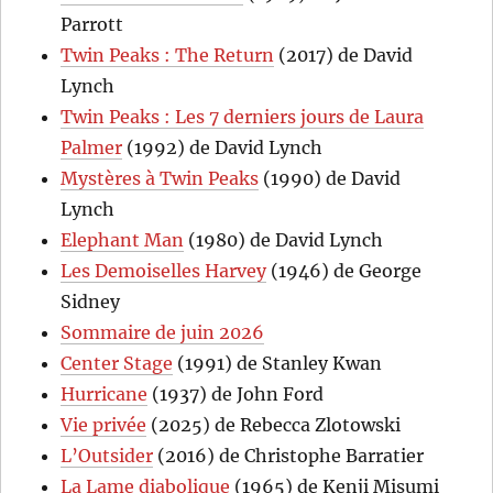
Parrott
Twin Peaks : The Return
(2017) de David
Lynch
Twin Peaks : Les 7 derniers jours de Laura
Palmer
(1992) de David Lynch
Mystères à Twin Peaks
(1990) de David
Lynch
Elephant Man
(1980) de David Lynch
Les Demoiselles Harvey
(1946) de George
Sidney
Sommaire de juin 2026
Center Stage
(1991) de Stanley Kwan
Hurricane
(1937) de John Ford
Vie privée
(2025) de Rebecca Zlotowski
L’Outsider
(2016) de Christophe Barratier
La Lame diabolique
(1965) de Kenji Misumi