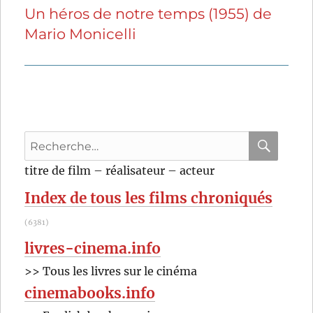
Un héros de notre temps (1955) de
Publication
Mario Monicelli
suivante :
Recherche
pour
RECHER
OK
titre de film – réalisateur – acteur
:
Index de tous les films chroniqués
(6381)
livres-cinema.info
>> Tous les livres sur le cinéma
cinemabooks.info