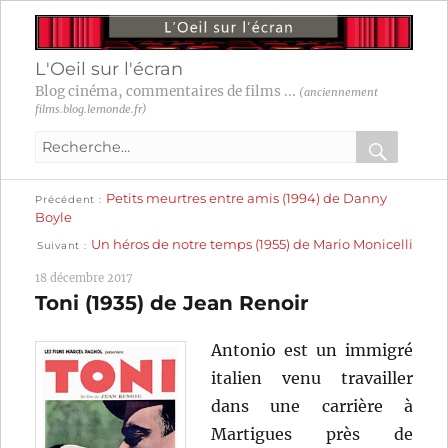
L'Oeil sur l'écran
Blog cinéma, commentaires de films ...
(anciennement
films.blog.lemonde.fr)
Recherche
pour
RECHER
OK
Publication
Navigation
Petits meurtres entre amis (1994) de Danny
:
Précédent
précédente :
Boyle
Publication
de
Un héros de notre temps (1955) de Mario Monicelli
Suivant
suivante :
l’article
18 décembre 2017
Toni (1935) de Jean Renoir
Antonio est un immigré
italien venu travailler
dans une carrière à
Martigues près de