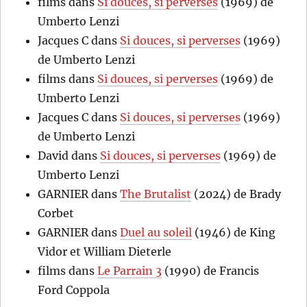
films
dans
Si douces, si perverses
(1969) de
Umberto Lenzi
Jacques C
dans
Si douces, si perverses
(1969)
de Umberto Lenzi
films
dans
Si douces, si perverses
(1969) de
Umberto Lenzi
Jacques C
dans
Si douces, si perverses
(1969)
de Umberto Lenzi
David
dans
Si douces, si perverses
(1969) de
Umberto Lenzi
GARNIER
dans
The Brutalist
(2024) de Brady
Corbet
GARNIER
dans
Duel au soleil
(1946) de King
Vidor et William Dieterle
films
dans
Le Parrain 3
(1990) de Francis
Ford Coppola