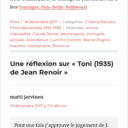
livre
Tournages : Paris-Berlin-Hollywood
)
Auteur
Publié
Catégories
films
18 décembre 2017
Catégories :
Cinéma français
,
le
Étiquettes
Films des années 1930-1939
Mots-clés :
amour
impossible
,
Claude Renoir
,
drame social
,
immigrés
,
jalousie
,
Jean Renoir
,
Luchino Visconti
,
Marcel Pagnol
,
meurtre
,
néoréalisme
,
Provence
Une réflexion sur « Toni (1935)
de Jean Renoir »
matti jarvinen
dit :
19 décembre 2017 à 7 h 48 min
Pour une fois j’approuve le jugement de J.