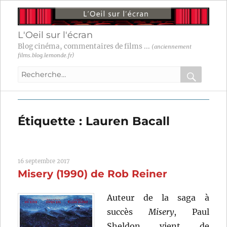
L'Oeil sur l'écran
Blog cinéma, commentaires de films ...
(anciennement
films.blog.lemonde.fr)
Recherche
pour
RECHER
OK
:
Étiquette :
Lauren Bacall
16 septembre 2017
Misery (1990) de Rob Reiner
Auteur de la saga à
succès
Misery
, Paul
Sheldon vient de