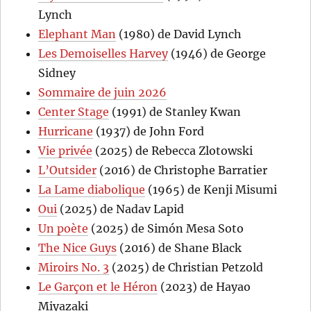
Lynch
Elephant Man
(1980) de David Lynch
Les Demoiselles Harvey
(1946) de George
Sidney
Sommaire de juin 2026
Center Stage
(1991) de Stanley Kwan
Hurricane
(1937) de John Ford
Vie privée
(2025) de Rebecca Zlotowski
L’Outsider
(2016) de Christophe Barratier
La Lame diabolique
(1965) de Kenji Misumi
Oui
(2025) de Nadav Lapid
Un poète
(2025) de Simón Mesa Soto
The Nice Guys
(2016) de Shane Black
Miroirs No. 3
(2025) de Christian Petzold
Le Garçon et le Héron
(2023) de Hayao
Miyazaki