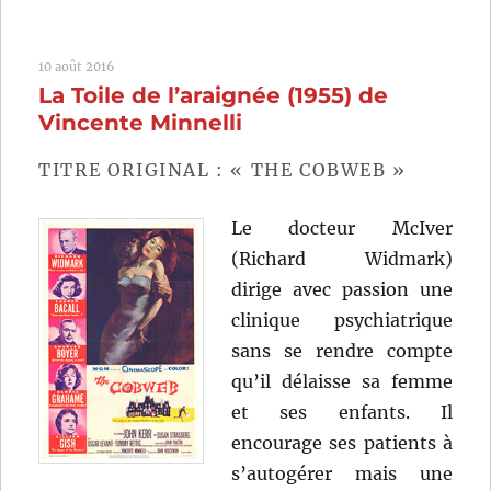
Misery
(1990)
de
10 août 2016
Rob
La Toile de l’araignée (1955) de
Reiner
Vincente Minnelli
TITRE ORIGINAL : « THE COBWEB »
Le docteur McIver
(Richard Widmark)
dirige avec passion une
clinique psychiatrique
sans se rendre compte
qu’il délaisse sa femme
et ses enfants. Il
encourage ses patients à
s’autogérer mais une