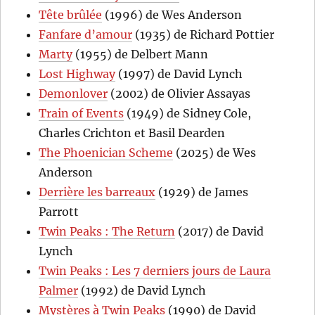
Tête brûlée
(1996) de Wes Anderson
Fanfare d’amour
(1935) de Richard Pottier
Marty
(1955) de Delbert Mann
Lost Highway
(1997) de David Lynch
Demonlover
(2002) de Olivier Assayas
Train of Events
(1949) de Sidney Cole,
Charles Crichton et Basil Dearden
The Phoenician Scheme
(2025) de Wes
Anderson
Derrière les barreaux
(1929) de James
Parrott
Twin Peaks : The Return
(2017) de David
Lynch
Twin Peaks : Les 7 derniers jours de Laura
Palmer
(1992) de David Lynch
Mystères à Twin Peaks
(1990) de David