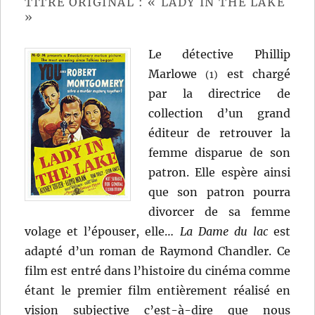
TITRE ORIGINAL : « LADY IN THE LAKE
Daves
»
Le détective Phillip
Marlowe
est chargé
(1)
par la directrice de
collection d’un grand
éditeur de retrouver la
femme disparue de son
patron. Elle espère ainsi
que son patron pourra
divorcer de sa femme
volage et l’épouser, elle…
La Dame du lac
est
adapté d’un roman de Raymond Chandler. Ce
film est entré dans l’histoire du cinéma comme
étant le premier film entièrement réalisé en
vision subjective c’est-à-dire que nous