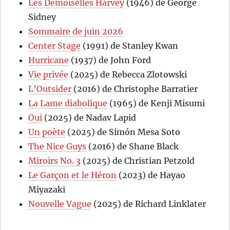
Les Demoiselles Harvey
(1946) de George
Sidney
Sommaire de juin 2026
Center Stage
(1991) de Stanley Kwan
Hurricane
(1937) de John Ford
Vie privée
(2025) de Rebecca Zlotowski
L’Outsider
(2016) de Christophe Barratier
La Lame diabolique
(1965) de Kenji Misumi
Oui
(2025) de Nadav Lapid
Un poète
(2025) de Simón Mesa Soto
The Nice Guys
(2016) de Shane Black
Miroirs No. 3
(2025) de Christian Petzold
Le Garçon et le Héron
(2023) de Hayao
Miyazaki
Nouvelle Vague
(2025) de Richard Linklater