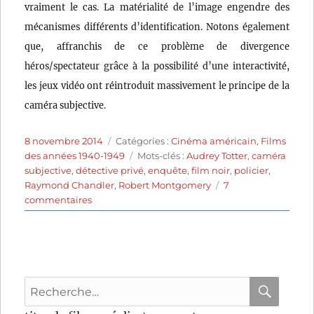
vraiment le cas. La matérialité de l’image engendre des
mécanismes différents d’identification. Notons également
que, affranchis de ce problème de divergence
héros/spectateur grâce à la possibilité d’une interactivité,
les jeux vidéo ont réintroduit massivement le principe de la
caméra subjective.
Publié
Catégories
8 novembre 2014
Catégories :
Cinéma américain
,
Films
le
Étiquettes
des années 1940-1949
Mots-clés :
Audrey Totter
,
caméra
subjective
,
détective privé
,
enquête
,
film noir
,
policier
,
Raymond Chandler
,
Robert Montgomery
7
sur
commentaires
La
Dame
du
lac
(1947)
Recherche
de
Robert
pour
RECHER
OK