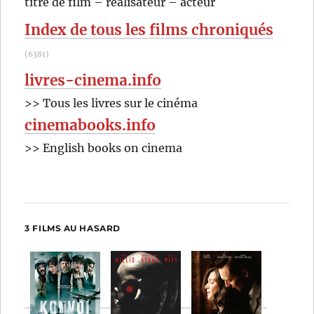
titre de film – réalisateur – acteur
Montgomery
:
Index de tous les films chroniqués
(6381)
livres-cinema.info
>> Tous les livres sur le cinéma
cinemabooks.info
>> English books on cinema
3 FILMS AU HASARD