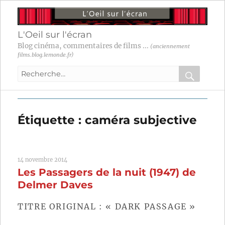
L'Oeil sur l'écran
Blog cinéma, commentaires de films ...
(anciennement
films.blog.lemonde.fr)
Recherche
pour
RECHER
OK
:
Étiquette :
caméra subjective
14 novembre 2014
Les Passagers de la nuit (1947) de
Delmer Daves
TITRE ORIGINAL : « DARK PASSAGE »