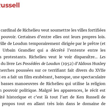
Ken
ussell
Russell
 cardinal de Richelieu veut soumettre les villes fortifiées
pouvoir. Certaines d’entre elles ont leurs propres lois.
 ville de Loudun temporairement dirigée par le prêtre (et
 Urbain Grandier qui a décrété l’entente entre les
s protestants. Richelieu veut le voir disparaître…
Les
 du livre
Les Possédées de Loudun
(1952) d’Aldous Huxley
cherches poussées sur ce terrifiant fait divers du XVIIe
l en a fait un film exubérant, baroque, une spectaculaire
basses manoeuvres de Richelieu qui utilise la religion
n pouvoir politique. Malgré les apparences, le récit est
ité historique et c’est là tout l’art de Ken Russell de
le propos tout en allant très loin dans le domaine de