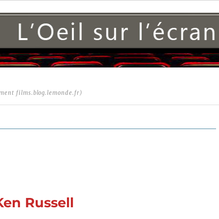
ment films.blog.lemonde.fr)
Ken Russell