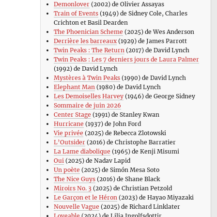
Demonlover
(2002) de Olivier Assayas
Train of Events
(1949) de Sidney Cole, Charles
Crichton et Basil Dearden
The Phoenician Scheme
(2025) de Wes Anderson
Derrière les barreaux
(1929) de James Parrott
Twin Peaks : The Return
(2017) de David Lynch
Twin Peaks : Les 7 derniers jours de Laura Palmer
(1992) de David Lynch
Mystères à Twin Peaks
(1990) de David Lynch
Elephant Man
(1980) de David Lynch
Les Demoiselles Harvey
(1946) de George Sidney
Sommaire de juin 2026
Center Stage
(1991) de Stanley Kwan
Hurricane
(1937) de John Ford
Vie privée
(2025) de Rebecca Zlotowski
L’Outsider
(2016) de Christophe Barratier
La Lame diabolique
(1965) de Kenji Misumi
Oui
(2025) de Nadav Lapid
Un poète
(2025) de Simón Mesa Soto
The Nice Guys
(2016) de Shane Black
Miroirs No. 3
(2025) de Christian Petzold
Le Garçon et le Héron
(2023) de Hayao Miyazaki
Nouvelle Vague
(2025) de Richard Linklater
Loveable
(2024) de Lilja Ingolfsdottir