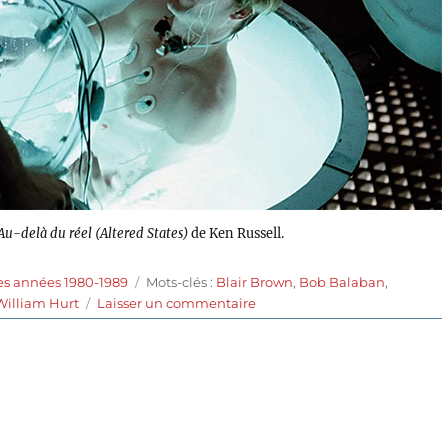
Au-delà du réel (Altered States)
de Ken Russell.
Étiquettes
es années 1980-1989
Mots-clés :
Blair Brown
,
Bob Balaban
,
sur
William Hurt
Laisser un commentaire
Au-
delà
du
réel
(1980)
de