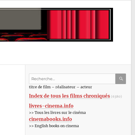
Recherche
pour
RECHE
OK
titre de film – réalisateur – acteur
:
Index de tous les films chroniqués
(6380)
livres-cinema.info
>> Tous les livres sur le cinéma
cinemabooks.info
>> English books on cinema