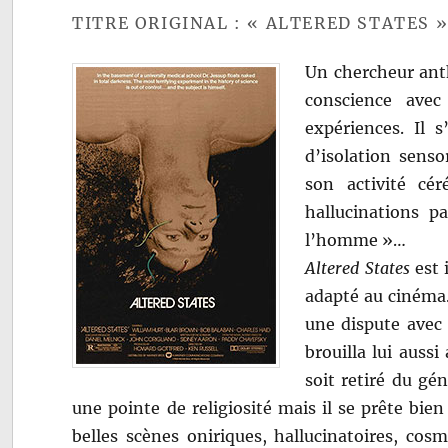
TITRE ORIGINAL : « ALTERED STATES 
Un chercheur anth
conscience avec
expériences. Il 
d’isolation senso
son activité cér
hallucinations pa
l’homme »…
Altered States
est 
adapté au cinéma.
une dispute avec l
brouilla lui auss
soit retiré du gé
une pointe de religiosité mais il se prête bien
belles scènes oniriques, hallucinatoires, co