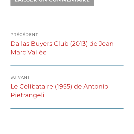
Navigation
PRÉCÉDENT
de
Dallas Buyers Club (2013) de Jean-
Publication
Marc Vallée
précédente :
l’article
SUIVANT
Le Célibataire (1955) de Antonio
Publication
Pietrangeli
suivante :