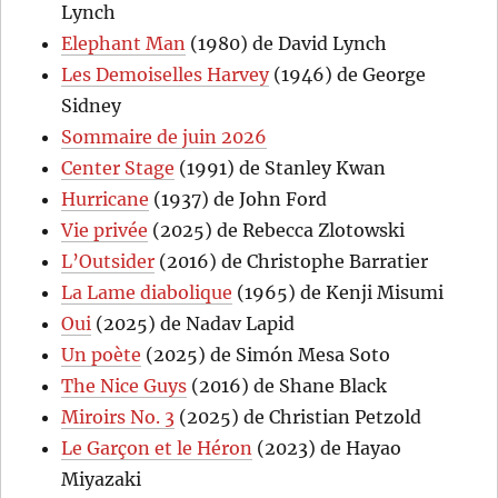
Lynch
Elephant Man
(1980) de David Lynch
Les Demoiselles Harvey
(1946) de George
Sidney
Sommaire de juin 2026
Center Stage
(1991) de Stanley Kwan
Hurricane
(1937) de John Ford
Vie privée
(2025) de Rebecca Zlotowski
L’Outsider
(2016) de Christophe Barratier
La Lame diabolique
(1965) de Kenji Misumi
Oui
(2025) de Nadav Lapid
Un poète
(2025) de Simón Mesa Soto
The Nice Guys
(2016) de Shane Black
Miroirs No. 3
(2025) de Christian Petzold
Le Garçon et le Héron
(2023) de Hayao
Miyazaki