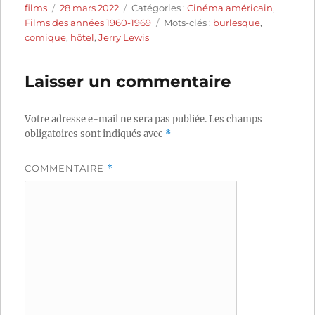
Auteur
Publié
Catégories
films
28 mars 2022
Catégories :
Cinéma américain
,
le
Étiquettes
Films des années 1960-1969
Mots-clés :
burlesque
,
comique
,
hôtel
,
Jerry Lewis
Laisser un commentaire
Votre adresse e-mail ne sera pas publiée.
Les champs
obligatoires sont indiqués avec
*
COMMENTAIRE
*