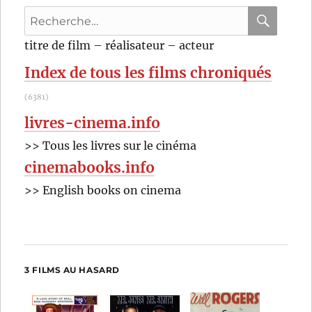
Recherche
pour
RECHER
OK
titre de film – réalisateur – acteur
:
Index de tous les films chroniqués
(6381)
livres-cinema.info
>> Tous les livres sur le cinéma
cinemabooks.info
>> English books on cinema
3 FILMS AU HASARD