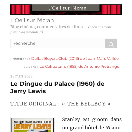
L'Oeil sur l'écran
Blog cinéma, commentaires de films ...
(anciennement
films.blog.lemonde.fr)
Recherche
pour
RECHER
OK
Publication
Navigation
Dallas Buyers Club (2013) de Jean-Marc Vallée
:
Précédent
précédente :
Publication
Le Célibataire (1955) de Antonio Pietrangeli
Suivant
suivante :
de
28 mars 2022
l’article
Le Dingue du Palace (1960) de
Jerry Lewis
TITRE ORIGINAL : « THE BELLBOY »
Stanley est groom dans
un grand hôtel de Miami.