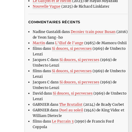
Le Garçon et le Héron
(2023) de Hayao Miyazaki
Nouvelle Vague
(2025) de Richard Linklater
COMMENTAIRES RÉCENTS
Nadine Gastaldi
dans
Dernier train pour Busan
(2016)
de Yeon Sang-ho
Martin
dans
L’Œuf de l’ange
(1985) de Mamoru Oshii
films
dans
Si douces, si perverses
(1969) de Umberto
Lenzi
Jacques C
dans
Si douces, si perverses
(1969) de
Umberto Lenzi
films
dans
Si douces, si perverses
(1969) de Umberto
Lenzi
Jacques C
dans
Si douces, si perverses
(1969) de
Umberto Lenzi
David
dans
Si douces, si perverses
(1969) de Umberto
Lenzi
GARNIER
dans
The Brutalist
(2024) de Brady Corbet
GARNIER
dans
Duel au soleil
(1946) de King Vidor et
William Dieterle
films
dans
Le Parrain 3
(1990) de Francis Ford
Coppola