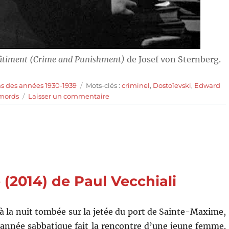
hâtiment (Crime and Punishment)
de Josef von Sternberg.
Étiquettes
s des années 1930-1939
Mots-clés :
criminel
,
Dostoïevski
,
Edward
sur
mords
Laisser un commentaire
Crime
et
châtiment
(1935)
de
Josef
von
 (2014) de Paul Vecchiali
Sternberg
 la nuit tombée sur la jetée du port de Sainte-Maxime,
 année sabbatique fait la rencontre d’une jeune femme.