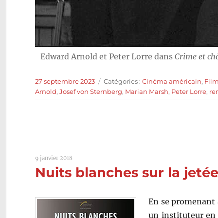
Edward Arnold et Peter Lorre dans
Crime et c
Publié
Catégories
27 septembre 2023
Catégories :
Cinéma américain
,
Film
le
Arnold
,
Josef von Sternberg
,
Marian Marsh
,
Peter Lorre
,
re
9 janvier 2018
Nuits blanches sur la jetée
En se promenant à
un instituteur en