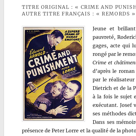
TITRE ORIGINAL : « CRIME AND PUNI
AUTRE TITRE FRANÇAIS : « REMORDS »
Jeune et brillan
pauvreté, Roderic
gages, acte qui lu
rongé par le rem
Crime et châtimen
d’après le roman 
par le réalisateu
Dietrich et de la
à la fois le sujet
exécutant. Josef
ses méthodes dict
Dans ses mémoires,
présence de Peter Lorre et la qualité de la phot