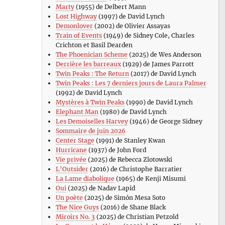
Marty
(1955) de Delbert Mann
Lost Highway
(1997) de David Lynch
Demonlover
(2002) de Olivier Assayas
Train of Events
(1949) de Sidney Cole, Charles
Crichton et Basil Dearden
The Phoenician Scheme
(2025) de Wes Anderson
Derrière les barreaux
(1929) de James Parrott
Twin Peaks : The Return
(2017) de David Lynch
Twin Peaks : Les 7 derniers jours de Laura Palmer
(1992) de David Lynch
Mystères à Twin Peaks
(1990) de David Lynch
Elephant Man
(1980) de David Lynch
Les Demoiselles Harvey
(1946) de George Sidney
Sommaire de juin 2026
Center Stage
(1991) de Stanley Kwan
Hurricane
(1937) de John Ford
Vie privée
(2025) de Rebecca Zlotowski
L’Outsider
(2016) de Christophe Barratier
La Lame diabolique
(1965) de Kenji Misumi
Oui
(2025) de Nadav Lapid
Un poète
(2025) de Simón Mesa Soto
The Nice Guys
(2016) de Shane Black
Miroirs No. 3
(2025) de Christian Petzold