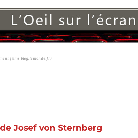
ment films.blog.lemonde.fr)
 de Josef von Sternberg