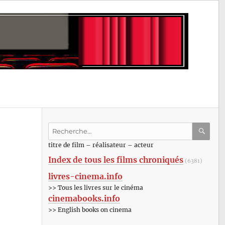
Recherche
pour
RECHE
OK
titre de film – réalisateur – acteur
:
Index de tous les films chroniqués
(6381)
livres-cinema.info
>> Tous les livres sur le cinéma
cinemabooks.info
>> English books on cinema