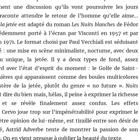
nt une discussion qu’ils vont poursuivre les jours
i raconte attendre le retour de l’homme qu’elle aime…
la jetée
est adapté du roman
Les Nuits blanches
de Fédor
cédemment porté à l’écran par Visconti en 1957 et par
 1971. Le format choisi par Paul Vecchiali est séduisant
té : une mise en scène minimaliste, nocturne, avec deux
eu unique, la jetée. Il y a deux types de fond, assez
d avec l’état d’esprit du moment : le Golfe de Saint-
mières qui apparaissent comme des boules multicolores
stère de la jetée, plutôt du genre « no future ».
Nuits
 dire du bien mais, hélas, il peine à exprimer la richesse
et se révèle finalement assez confus. Les effets
 Cervo joue trop sur l’impénétrabilité pour exprimer le
re opinion de lui-même, est tiraillé entre son désir de
té, Astrid Adverbe tente de montrer la passion de son
On en vient presque à oublier la beauté du texte.