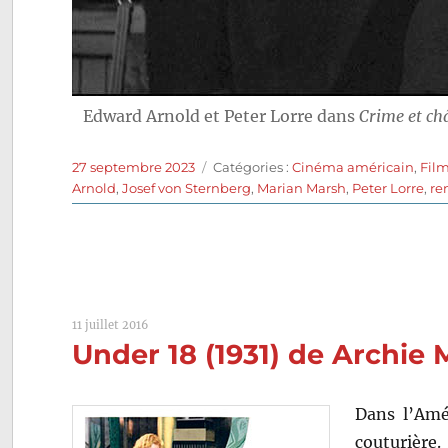
Edward Arnold et Peter Lorre dans
Crime et c
Publié
Catégories
27 septembre 2023
Catégories :
Cinéma américain
,
Film
le
Arnold
,
Josef von Sternberg
,
Marian Marsh
,
Peter Lorre
,
re
11 juillet 2016
Under 18 (1931) de Archie
Dans l’Amé
couturière