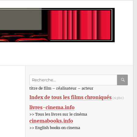
Recherche
pour
RECHE
OK
titre de film – réalisateur – acteur
:
Index de tous les films chroniqués
(6380)
livres-cinema.info
>> Tous les livres sur le cinéma
cinemabooks.info
>> English books on cinema