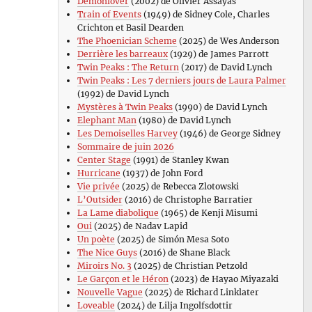
Demonlover
(2002) de Olivier Assayas
Train of Events
(1949) de Sidney Cole, Charles
Crichton et Basil Dearden
The Phoenician Scheme
(2025) de Wes Anderson
Derrière les barreaux
(1929) de James Parrott
Twin Peaks : The Return
(2017) de David Lynch
Twin Peaks : Les 7 derniers jours de Laura Palmer
(1992) de David Lynch
Mystères à Twin Peaks
(1990) de David Lynch
Elephant Man
(1980) de David Lynch
Les Demoiselles Harvey
(1946) de George Sidney
Sommaire de juin 2026
Center Stage
(1991) de Stanley Kwan
Hurricane
(1937) de John Ford
Vie privée
(2025) de Rebecca Zlotowski
L’Outsider
(2016) de Christophe Barratier
La Lame diabolique
(1965) de Kenji Misumi
Oui
(2025) de Nadav Lapid
Un poète
(2025) de Simón Mesa Soto
The Nice Guys
(2016) de Shane Black
Miroirs No. 3
(2025) de Christian Petzold
Le Garçon et le Héron
(2023) de Hayao Miyazaki
Nouvelle Vague
(2025) de Richard Linklater
Loveable
(2024) de Lilja Ingolfsdottir