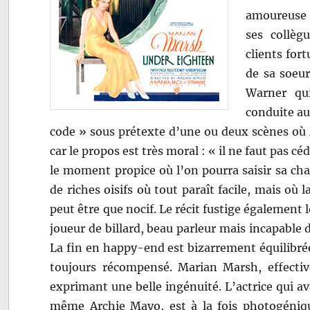
amoureuse d
ses collèg
clients for
de sa soeu
Warner qui
conduite au
code » sous prétexte d’une ou deux scènes où 
car le propos est très moral : « il ne faut pas cé
le moment propice où l’on pourra saisir sa cha
de riches oisifs où tout paraît facile, mais où 
peut être que nocif. Le récit fustige également le
joueur de billard, beau parleur mais incapable 
La fin en happy-end est bizarrement équilibr
toujours récompensé. Marian Marsh, effectiv
exprimant une belle ingénuité. L’actrice qui 
même Archie Mayo, est à la fois photogénique