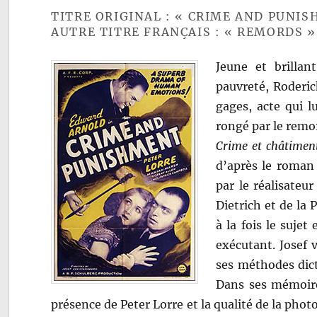
TITRE ORIGINAL : « CRIME AND PUNI
AUTRE TITRE FRANÇAIS : « REMORDS »
Jeune et brillan
pauvreté, Roderic
gages, acte qui lu
rongé par le rem
Crime et châtimen
d’après le roman 
par le réalisateu
Dietrich et de la
à la fois le sujet
exécutant. Josef
ses méthodes dict
Dans ses mémoires,
présence de Peter Lorre et la qualité de la phot