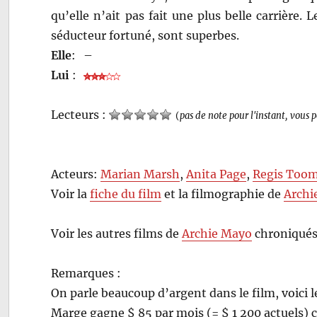
qu’elle n’ait pas fait une plus belle carrièr
séducteur fortuné, sont superbes.
Elle
:
–
Lui
:
Lecteurs :
(
pas de note pour l'instant, vous 
Acteurs:
Marian Marsh
,
Anita Page
,
Regis Too
Voir la
fiche du film
et la filmographie de
Archi
Voir les autres films de
Archie Mayo
chroniqués
Remarques :
On parle beaucoup d’argent dans le film, voici 
Marge gagne $ 85 par mois (= $ 1 200 actuels)