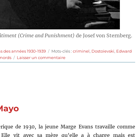
hâtiment (Crime and Punishment)
de Josef von Sternberg.
Étiquettes
s des années 1930-1939
Mots-clés :
criminel
,
Dostoïevski
,
Edward
sur
mords
Laisser un commentaire
Crime
et
châtiment
(1935)
de
Josef
von
 Mayo
Sternberg
rique de 1930, la jeune Marge Evans travaille comme
. Elle vit avec sa mère qu’elle a à charge mais est