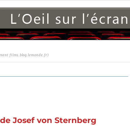
ment films.blog.lemonde.fr)
 de Josef von Sternberg