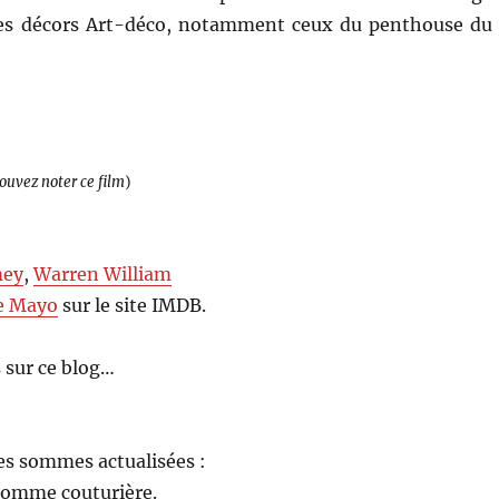
e. Les décors Art-déco, notamment ceux du penthouse du
pouvez noter ce film
)
mey
,
Warren William
e Mayo
sur le site IMDB.
 sur ce blog…
les sommes actualisées :
 comme couturière.