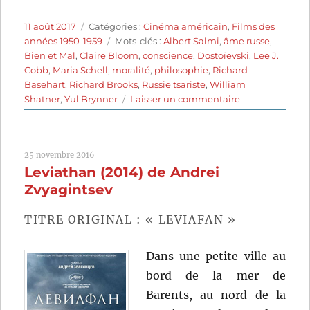
Publié
Catégories
11 août 2017
Catégories :
Cinéma américain
,
Films des
le
Étiquettes
années 1950-1959
Mots-clés :
Albert Salmi
,
âme russe
,
Bien et Mal
,
Claire Bloom
,
conscience
,
Dostoïevski
,
Lee J.
Cobb
,
Maria Schell
,
moralité
,
philosophie
,
Richard
Basehart
,
Richard Brooks
,
Russie tsariste
,
William
sur
Shatner
,
Yul Brynner
Laisser un commentaire
Les
Frères
Karamazov
25 novembre 2016
(1958)
Leviathan (2014) de Andrei
de
Richard
Zvyagintsev
Brooks
TITRE ORIGINAL : « LEVIAFAN »
Dans une petite ville au
bord de la mer de
Barents, au nord de la