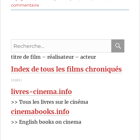
sur
commentaire
Leviathan
(2014)
de
Andrei
Zvyagintsev
Recherche
pour
RECHER
OK
titre de film – réalisateur – acteur
:
Index de tous les films chroniqués
(6381)
livres-cinema.info
>> Tous les livres sur le cinéma
cinemabooks.info
>> English books on cinema