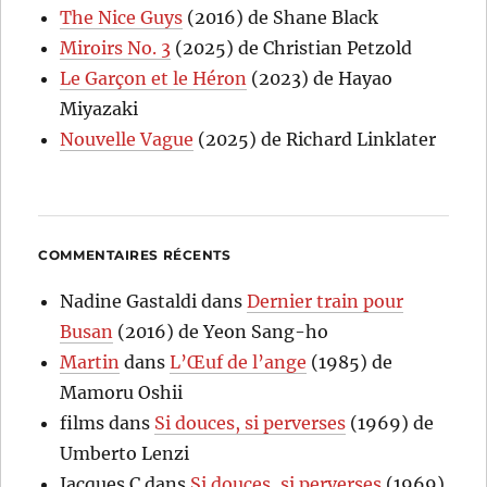
The Nice Guys
(2016) de Shane Black
Miroirs No. 3
(2025) de Christian Petzold
Le Garçon et le Héron
(2023) de Hayao
Miyazaki
Nouvelle Vague
(2025) de Richard Linklater
COMMENTAIRES RÉCENTS
Nadine Gastaldi
dans
Dernier train pour
Busan
(2016) de Yeon Sang-ho
Martin
dans
L’Œuf de l’ange
(1985) de
Mamoru Oshii
films
dans
Si douces, si perverses
(1969) de
Umberto Lenzi
Jacques C
dans
Si douces, si perverses
(1969)