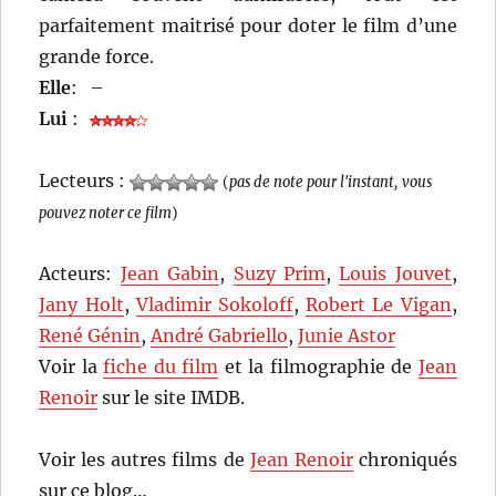
parfaitement maitrisé pour doter le film d’une
grande force.
Elle
:
–
Lui
:
Lecteurs :
(
pas de note pour l'instant, vous
pouvez noter ce film
)
Acteurs:
Jean Gabin
,
Suzy Prim
,
Louis Jouvet
,
Jany Holt
,
Vladimir Sokoloff
,
Robert Le Vigan
,
René Génin
,
André Gabriello
,
Junie Astor
Voir la
fiche du film
et la filmographie de
Jean
Renoir
sur le site IMDB.
Voir les autres films de
Jean Renoir
chroniqués
sur ce blog…