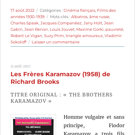
Publié
Catégories
17 août 2022
Catégories :
Cinéma français
,
Films des
le
Étiquettes
années 1930-1939
Mots-clés :
Albatros
,
âme russe
,
Charles Spaak
,
Jacques Companéez
,
Jany Holt
,
Jean
Gabin
,
Jean Renoir
,
Louis Jouvet
,
Maxime Gorki
,
pauvreté
,
Robert Le Vigan
,
Suzy Prim
,
triangle amoureux
,
Vladimir
sur
Sokoloff
Laisser un commentaire
Les
Bas-
fonds
11 août 2017
(1936)
Les Frères Karamazov (1958) de
de
Jean
Richard Brooks
Renoir
TITRE ORIGINAL : « THE BROTHERS
KARAMAZOV »
Homme vulgaire et sans
principe, Fiodor
Karamazov a trois fils