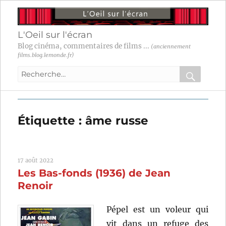
L'Oeil sur l'écran
Blog cinéma, commentaires de films ...
(anciennement
films.blog.lemonde.fr)
Recherche
pour
RECHER
OK
:
Étiquette :
âme russe
17 août 2022
Les Bas-fonds (1936) de Jean
Renoir
Pépel est un voleur qui
vit dans un refuge des