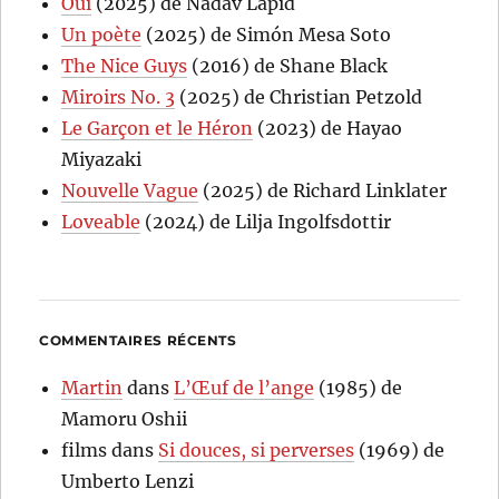
Oui
(2025) de Nadav Lapid
Un poète
(2025) de Simón Mesa Soto
The Nice Guys
(2016) de Shane Black
Miroirs No. 3
(2025) de Christian Petzold
Le Garçon et le Héron
(2023) de Hayao
Miyazaki
Nouvelle Vague
(2025) de Richard Linklater
Loveable
(2024) de Lilja Ingolfsdottir
COMMENTAIRES RÉCENTS
Martin
dans
L’Œuf de l’ange
(1985) de
Mamoru Oshii
films
dans
Si douces, si perverses
(1969) de
Umberto Lenzi