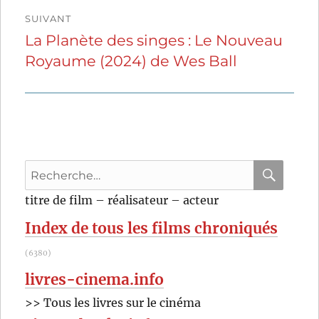
SUIVANT
La Planète des singes : Le Nouveau
Publication
Royaume (2024) de Wes Ball
suivante :
Recherche
pour
RECHER
OK
titre de film – réalisateur – acteur
:
Index de tous les films chroniqués
(6380)
livres-cinema.info
>> Tous les livres sur le cinéma