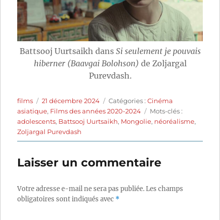
Battsooj Uurtsaikh dans
Si seulement je pouvais
hiberner (Baavgai Bolohson)
de Zoljargal
Purevdash.
Auteur
Publié
Catégories
films
21 décembre 2024
Catégories :
Cinéma
le
Étiquettes
asiatique
,
Films des années 2020-2024
Mots-clés :
adolescents
,
Battsooj Uurtsaikh
,
Mongolie
,
néoréalisme
,
Zoljargal Purevdash
Laisser un commentaire
Votre adresse e-mail ne sera pas publiée.
Les champs
obligatoires sont indiqués avec
*