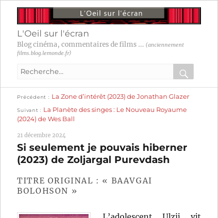
L'Oeil sur l'écran
Blog cinéma, commentaires de films ...
(anciennement
films.blog.lemonde.fr)
Recherche
pour
RECHER
OK
Publication
Navigation
La Zone d’intérêt (2023) de Jonathan Glazer
:
Précédent
précédente :
Publication
La Planète des singes : Le Nouveau Royaume
Suivant
suivante :
de
(2024) de Wes Ball
l’article
21 décembre 2024
Si seulement je pouvais hiberner
(2023) de Zoljargal Purevdash
TITRE ORIGINAL : « BAAVGAI
BOLOHSON »
L’adolescent Ulzii vit