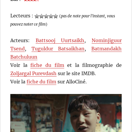
Lecteurs :
(
pas de note pour l'instant, vous
pouvez noter ce film
)
Acteurs:
Battsooj Uurtsaikh
,
Nominjiguur
Tsend
,
Tuguldur Batsaikhan
,
Batmandakh
Batchuluun
Voir la
fiche du film
et la filmographie de
Zoljargal Purevdash
sur le site IMDB.
Voir la
fiche du film
sur AlloCiné.