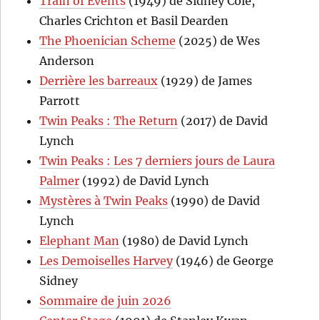
Train of Events
(1949) de Sidney Cole,
Charles Crichton et Basil Dearden
The Phoenician Scheme
(2025) de Wes
Anderson
Derrière les barreaux
(1929) de James
Parrott
Twin Peaks : The Return
(2017) de David
Lynch
Twin Peaks : Les 7 derniers jours de Laura
Palmer
(1992) de David Lynch
Mystères à Twin Peaks
(1990) de David
Lynch
Elephant Man
(1980) de David Lynch
Les Demoiselles Harvey
(1946) de George
Sidney
Sommaire de juin 2026