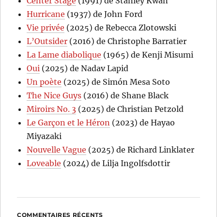
Center Stage
(1991) de Stanley Kwan
Hurricane
(1937) de John Ford
Vie privée
(2025) de Rebecca Zlotowski
L’Outsider
(2016) de Christophe Barratier
La Lame diabolique
(1965) de Kenji Misumi
Oui
(2025) de Nadav Lapid
Un poète
(2025) de Simón Mesa Soto
The Nice Guys
(2016) de Shane Black
Miroirs No. 3
(2025) de Christian Petzold
Le Garçon et le Héron
(2023) de Hayao
Miyazaki
Nouvelle Vague
(2025) de Richard Linklater
Loveable
(2024) de Lilja Ingolfsdottir
COMMENTAIRES RÉCENTS