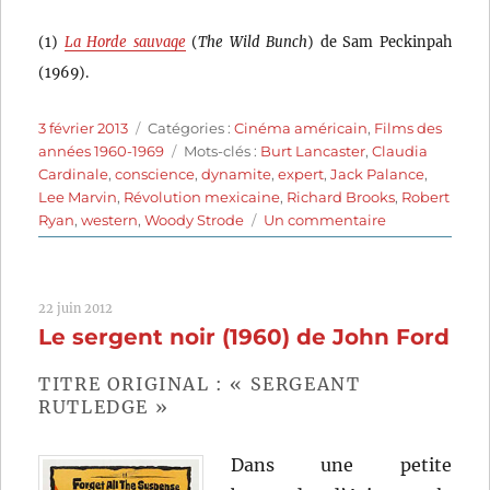
(1)
La Horde sauvage
(
The Wild Bunch
) de Sam Peckinpah
(1969).
Publié
Catégories
3 février 2013
Catégories :
Cinéma américain
,
Films des
le
Étiquettes
années 1960-1969
Mots-clés :
Burt Lancaster
,
Claudia
Cardinale
,
conscience
,
dynamite
,
expert
,
Jack Palance
,
Lee Marvin
,
Révolution mexicaine
,
Richard Brooks
,
Robert
sur
Ryan
,
western
,
Woody Strode
Un commentaire
Les
Professionnels
(1966)
22 juin 2012
de
Le sergent noir (1960) de John Ford
Richard
Brooks
TITRE ORIGINAL : « SERGEANT
RUTLEDGE »
Dans une petite