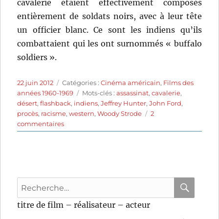
cavalerie étaient effectivement composés
entièrement de soldats noirs, avec à leur tête
un officier blanc. Ce sont les indiens qu’ils
combattaient qui les ont surnommés « buffalo
soldiers ».
Publié
Catégories
22 juin 2012
Catégories :
Cinéma américain
,
Films des
le
Étiquettes
années 1960-1969
Mots-clés :
assassinat
,
cavalerie
,
désert
,
flashback
,
indiens
,
Jeffrey Hunter
,
John Ford
,
procès
,
racisme
,
western
,
Woody Strode
2
sur
commentaires
Le
sergent
noir
(1960)
de
Recherche
John
Ford
pour
RECHER
OK
titre de film – réalisateur – acteur
: