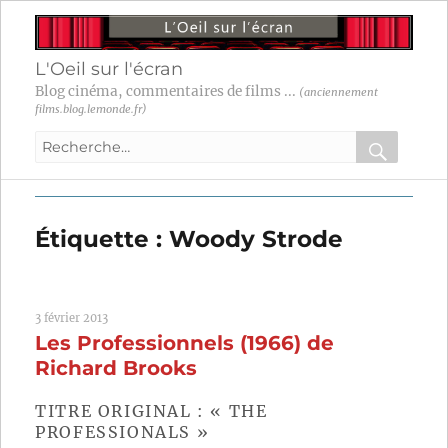
L'Oeil sur l'écran
Blog cinéma, commentaires de films ...
(anciennement
films.blog.lemonde.fr)
Recherche
pour
RECHER
OK
:
Étiquette :
Woody Strode
3 février 2013
Les Professionnels (1966) de
Richard Brooks
TITRE ORIGINAL : « THE
PROFESSIONALS »