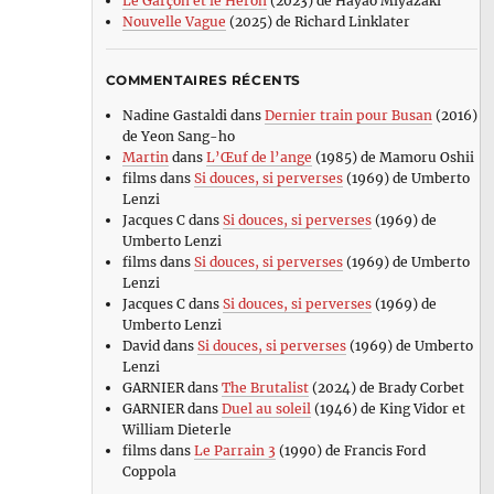
Le Garçon et le Héron
(2023) de Hayao Miyazaki
Nouvelle Vague
(2025) de Richard Linklater
COMMENTAIRES RÉCENTS
Nadine Gastaldi
dans
Dernier train pour Busan
(2016)
de Yeon Sang-ho
Martin
dans
L’Œuf de l’ange
(1985) de Mamoru Oshii
films
dans
Si douces, si perverses
(1969) de Umberto
Lenzi
Jacques C
dans
Si douces, si perverses
(1969) de
Umberto Lenzi
films
dans
Si douces, si perverses
(1969) de Umberto
Lenzi
Jacques C
dans
Si douces, si perverses
(1969) de
Umberto Lenzi
David
dans
Si douces, si perverses
(1969) de Umberto
Lenzi
GARNIER
dans
The Brutalist
(2024) de Brady Corbet
GARNIER
dans
Duel au soleil
(1946) de King Vidor et
William Dieterle
films
dans
Le Parrain 3
(1990) de Francis Ford
Coppola