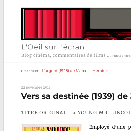
L'Oeil sur l'écran
Blog cinéma, commentaires de films ...
(ancienne
Publication
Navigation
précédente :
L’argent (1928) de Marcel L’Herbier
Précédent
de
l’article
22 novembre 2011
Vers sa destinée (1939) de
TITRE ORIGINAL : « YOUNG MR. LINCO
Employé d’une pe