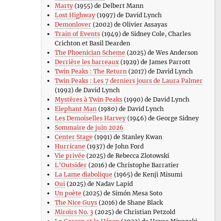
Marty
(1955) de Delbert Mann
Lost Highway
(1997) de David Lynch
Demonlover
(2002) de Olivier Assayas
Train of Events
(1949) de Sidney Cole, Charles
Crichton et Basil Dearden
The Phoenician Scheme
(2025) de Wes Anderson
Derrière les barreaux
(1929) de James Parrott
Twin Peaks : The Return
(2017) de David Lynch
Twin Peaks : Les 7 derniers jours de Laura Palmer
(1992) de David Lynch
Mystères à Twin Peaks
(1990) de David Lynch
Elephant Man
(1980) de David Lynch
Les Demoiselles Harvey
(1946) de George Sidney
Sommaire de juin 2026
Center Stage
(1991) de Stanley Kwan
Hurricane
(1937) de John Ford
Vie privée
(2025) de Rebecca Zlotowski
L’Outsider
(2016) de Christophe Barratier
La Lame diabolique
(1965) de Kenji Misumi
Oui
(2025) de Nadav Lapid
Un poète
(2025) de Simón Mesa Soto
The Nice Guys
(2016) de Shane Black
Miroirs No. 3
(2025) de Christian Petzold