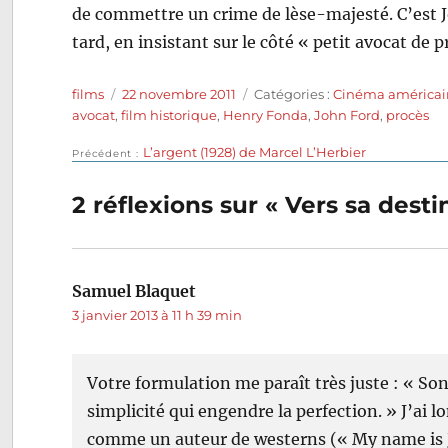
de commettre un crime de lèse-majesté. C’est Jo
tard, en insistant sur le côté « petit avocat de 
Auteur
Publié
Catégories
films
22 novembre 2011
Catégories :
Cinéma américai
le
avocat
,
film historique
,
Henry Fonda
,
John Ford
,
procès
Publication
L’argent (1928) de Marcel L’Herbier
Navigation
Précédent
précédente :
de
2 réflexions sur « Vers sa dest
l’article
Samuel Blaquet
dit :
3 janvier 2013 à 11 h 39 min
Votre formulation me paraît très juste : « So
simplicité qui engendre la perfection. » J’ai
comme un auteur de westerns (« My name is J