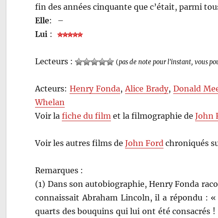
fin des années cinquante que c’était, parmi tous 
Elle
:
–
Lui
:
Lecteurs :
(
pas de note pour l'instant, vous po
Acteurs:
Henry Fonda
,
Alice Brady
,
Donald Me
Whelan
Voir la
fiche du film
et la filmographie de
John 
Voir les autres films de
John Ford
chroniqués su
Remarques :
(1) Dans son autobiographie, Henry Fonda raco
connaissait Abraham Lincoln, il a répondu : « 
quarts des bouquins qui lui ont été consacrés 