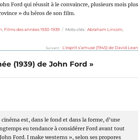
hn Ford qui réussit à le convaincre, plusieurs mois plus
province » du héros de son film.
Étiquettes
n
,
Films des années 1930-1939
Mots-clés :
Abraham Lincoln
,
Publication
L’esprit s’amuse (1945) de David Lean
Suivant
suivante :
inée (1939) de John Ford »
n cinéma est, dans le fond et dans la forme, d’une
 longtemps eu tendance à considérer Ford avant tout
ohn Ford. I make westerns », selon ses propores