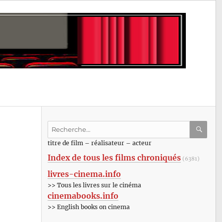
Recherche
pour
RECHE
OK
titre de film – réalisateur – acteur
:
Index de tous les films chroniqués
(6381)
livres-cinema.info
>> Tous les livres sur le cinéma
cinemabooks.info
>> English books on cinema