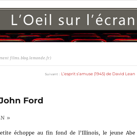
ment films.blog.lemonde.fr)
Publication
suivante :
L’esprit s’amuse (1945) de David Lean
Suivant
 John Ford
LN »
tite échoppe au fin fond de l’Illinois, le jeune Abe