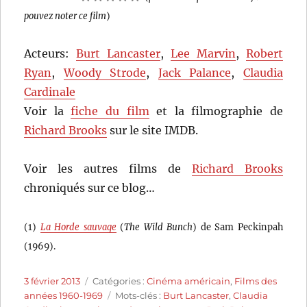
pouvez noter ce film
)
Acteurs:
Burt Lancaster
,
Lee Marvin
,
Robert
Ryan
,
Woody Strode
,
Jack Palance
,
Claudia
Cardinale
Voir la
fiche du film
et la filmographie de
Richard Brooks
sur le site IMDB.
Voir les autres films de
Richard Brooks
chroniqués sur ce blog…
(1)
La Horde sauvage
(
The Wild Bunch
) de Sam Peckinpah
(1969).
Publié
Catégories
3 février 2013
Catégories :
Cinéma américain
,
Films des
le
Étiquettes
années 1960-1969
Mots-clés :
Burt Lancaster
,
Claudia