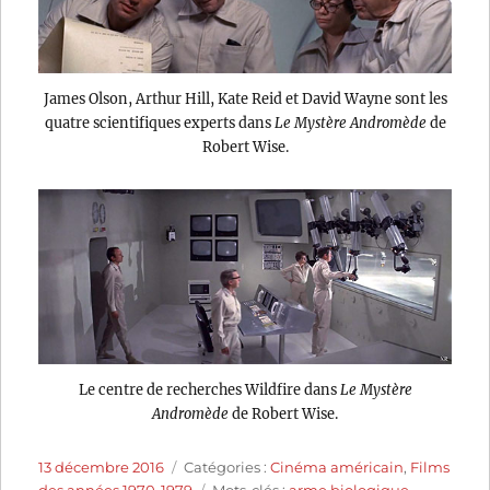
James Olson, Arthur Hill, Kate Reid et David Wayne sont les
quatre scientifiques experts dans
Le Mystère Andromède
de
Robert Wise.
Le centre de recherches Wildfire dans
Le Mystère
Andromède
de Robert Wise.
Publié
Catégories
13 décembre 2016
Catégories :
Cinéma américain
,
Films
le
Étiquettes
des années 1970-1979
Mots-clés :
arme biologique
,