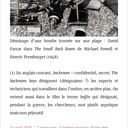
Déminage d’une bombe trouvée sur une plage : David
Farrar dans
The Small Back Room
de Michael Powell et
Emeric Pressburger (1948)
(1) En anglais courant,
backroom
= confidentiel, secret.
The
backroom boys
désignent (désignaient ?) les experts et
techniciens qui travaillent dans l’ombre, en arrière plan. On
entend aussi dans le film le terme
boffin
qui désignait,
pendant la guerre, les chercheurs, mot plutôt argotique
mais non péjoratif.
Publié
Catégories
14 avril 2015
Catégories :
Cinéma anglais
,
Films des