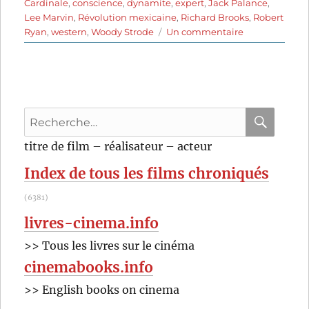
Cardinale
,
conscience
,
dynamite
,
expert
,
Jack Palance
,
Lee Marvin
,
Révolution mexicaine
,
Richard Brooks
,
Robert
sur
Ryan
,
western
,
Woody Strode
Un commentaire
Les
Professionnels
(1966)
de
Richard
Recherche
Brooks
pour
RECHER
OK
titre de film – réalisateur – acteur
:
Index de tous les films chroniqués
(6381)
livres-cinema.info
>> Tous les livres sur le cinéma
cinemabooks.info
>> English books on cinema