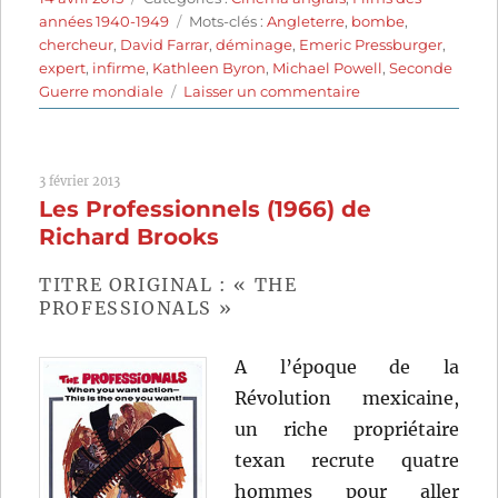
le
Étiquettes
années 1940-1949
Mots-clés :
Angleterre
,
bombe
,
chercheur
,
David Farrar
,
déminage
,
Emeric Pressburger
,
expert
,
infirme
,
Kathleen Byron
,
Michael Powell
,
Seconde
sur
Guerre mondiale
Laisser un commentaire
La
Mort
apprivoisée
3 février 2013
(1949)
Les Professionnels (1966) de
de
Michael
Richard Brooks
Powell
et
TITRE ORIGINAL : « THE
Emeric
PROFESSIONALS »
Pressburger
A l’époque de la
Révolution mexicaine,
un riche propriétaire
texan recrute quatre
hommes pour aller