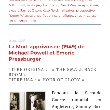
Arthur Hill
,
biologie
,
chercheur
,
David Wayne
,
épidémie
,
expert
,
James Olson
,
Kate Reid
,
militaires
,
prospective
,
Robert Wise
,
science-fiction
,
scientifique
,
virus
Laisser
sur
un commentaire
Le
Mystère
Andromède
14 avril 2015
(1971)
La Mort apprivoisée (1949) de
de
Robert
Michael Powell et Emeric
Wise
Pressburger
TITRE ORIGINAL : « THE SMALL BACK
ROOM »
TITRE USA : « HOUR OF GLORY »
Pendant la Seconde
Guerre mondial, en
Angleterre, Sammy Rice