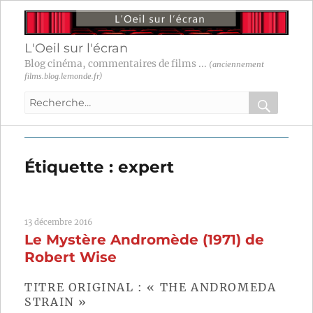
L'Oeil sur l'écran
Blog cinéma, commentaires de films ...
(anciennement
films.blog.lemonde.fr)
Recherche
pour
RECHER
OK
:
Étiquette :
expert
13 décembre 2016
Le Mystère Andromède (1971) de
Robert Wise
TITRE ORIGINAL : « THE ANDROMEDA
STRAIN »