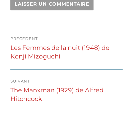
Navigation
PRÉCÉDENT
de
Les Femmes de la nuit (1948) de
Publication
Kenji Mizoguchi
précédente :
l’article
SUIVANT
The Manxman (1929) de Alfred
Publication
Hitchcock
suivante :