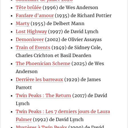
Tête brûlée
(1996) de Wes Anderson
Fanfare d’amour
(1935) de Richard Pottier
Marty
(1955) de Delbert Mann
Lost Highway
(1997) de David Lynch
Demonlover
(2002) de Olivier Assayas
Train of Events
(1949) de Sidney Cole,
Charles Crichton et Basil Dearden
The Phoenician Scheme
(2025) de Wes
Anderson
Derrière les barreaux
(1929) de James
Parrott
Twin Peaks : The Return
(2017) de David
Lynch
Twin Peaks : Les 7 derniers jours de Laura
Palmer
(1992) de David Lynch
Mystères à Twin Peaks
(1990) de David