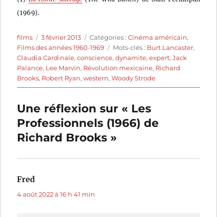
(1969).
Auteur
Publié
Catégories
films
3 février 2013
Catégories :
Cinéma américain
,
le
Étiquettes
Films des années 1960-1969
Mots-clés :
Burt Lancaster
,
Claudia Cardinale
,
conscience
,
dynamite
,
expert
,
Jack
Palance
,
Lee Marvin
,
Révolution mexicaine
,
Richard
Brooks
,
Robert Ryan
,
western
,
Woody Strode
Une réflexion sur « Les
Professionnels (1966) de
Richard Brooks »
Fred
dit :
4 août 2022 à 16 h 41 min