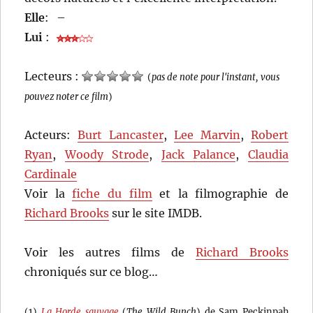
Elle
:
–
Lui
:
Lecteurs :
(
pas de note pour l'instant, vous
pouvez noter ce film
)
Acteurs:
Burt Lancaster
,
Lee Marvin
,
Robert
Ryan
,
Woody Strode
,
Jack Palance
,
Claudia
Cardinale
Voir la
fiche du film
et la filmographie de
Richard Brooks
sur le site IMDB.
Voir les autres films de
Richard Brooks
chroniqués sur ce blog…
(1)
La Horde sauvage
(
The Wild Bunch
) de Sam Peckinpah