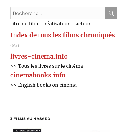
Recherche
pour
RECHER
OK
titre de film – réalisateur – acteur
:
Index de tous les films chroniqués
(6381)
livres-cinema.info
>> Tous les livres sur le cinéma
cinemabooks.info
>> English books on cinema
3 FILMS AU HASARD