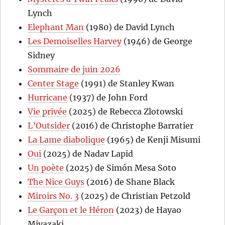
Lynch
Elephant Man
(1980) de David Lynch
Les Demoiselles Harvey
(1946) de George
Sidney
Sommaire de juin 2026
Center Stage
(1991) de Stanley Kwan
Hurricane
(1937) de John Ford
Vie privée
(2025) de Rebecca Zlotowski
L’Outsider
(2016) de Christophe Barratier
La Lame diabolique
(1965) de Kenji Misumi
Oui
(2025) de Nadav Lapid
Un poète
(2025) de Simón Mesa Soto
The Nice Guys
(2016) de Shane Black
Miroirs No. 3
(2025) de Christian Petzold
Le Garçon et le Héron
(2023) de Hayao
Miyazaki