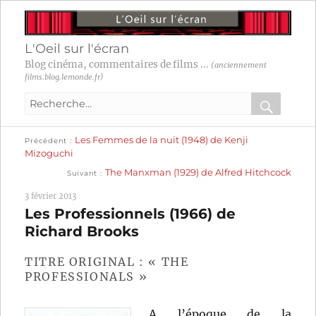
L'Oeil sur l'écran
Blog cinéma, commentaires de films ...
(anciennement
films.blog.lemonde.fr)
Recherche
pour
RECHER
OK
Publication
Navigation
Les Femmes de la nuit (1948) de Kenji
:
Précédent
précédente :
Mizoguchi
Publication
de
The Manxman (1929) de Alfred Hitchcock
Suivant
suivante :
l’article
3 février 2013
Les Professionnels (1966) de
Richard Brooks
TITRE ORIGINAL : « THE
PROFESSIONALS »
A l’époque de la