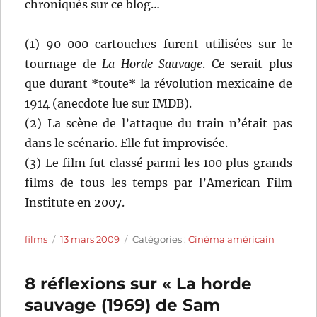
chroniqués sur ce blog…
(1) 90 000 cartouches furent utilisées sur le
tournage de
La Horde Sauvage
. Ce serait plus
que durant *toute* la révolution mexicaine de
1914 (anecdote lue sur IMDB).
(2) La scène de l’attaque du train n’était pas
dans le scénario. Elle fut improvisée.
(3) Le film fut classé parmi les 100 plus grands
films de tous les temps par l’American Film
Institute en 2007.
Auteur
Publié
Catégories
films
13 mars 2009
Catégories :
Cinéma américain
le
8 réflexions sur « La horde
sauvage (1969) de Sam