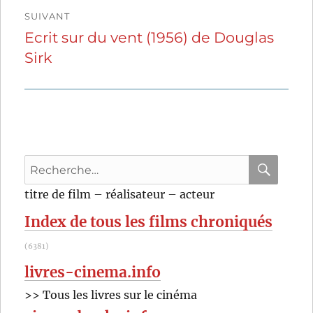
SUIVANT
Ecrit sur du vent (1956) de Douglas
Publication
Sirk
suivante :
Recherche
pour
RECHER
OK
titre de film – réalisateur – acteur
:
Index de tous les films chroniqués
(6381)
livres-cinema.info
>> Tous les livres sur le cinéma