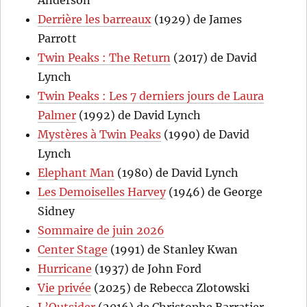
Derrière les barreaux
(1929) de James
Parrott
Twin Peaks : The Return
(2017) de David
Lynch
Twin Peaks : Les 7 derniers jours de Laura
Palmer
(1992) de David Lynch
Mystères à Twin Peaks
(1990) de David
Lynch
Elephant Man
(1980) de David Lynch
Les Demoiselles Harvey
(1946) de George
Sidney
Sommaire de juin 2026
Center Stage
(1991) de Stanley Kwan
Hurricane
(1937) de John Ford
Vie privée
(2025) de Rebecca Zlotowski
L’Outsider
(2016) de Christophe Barratier