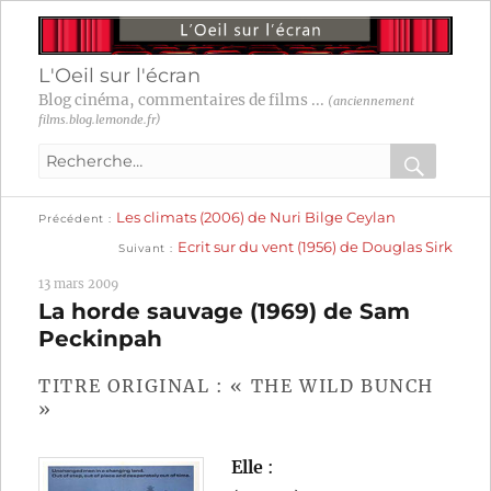
L'Oeil sur l'écran
Blog cinéma, commentaires de films ...
(anciennement
films.blog.lemonde.fr)
Recherche
pour
RECHER
OK
Publication
Navigation
Les climats (2006) de Nuri Bilge Ceylan
:
Précédent
précédente :
Publication
Ecrit sur du vent (1956) de Douglas Sirk
Suivant
suivante :
de
13 mars 2009
l’article
La horde sauvage (1969) de Sam
Peckinpah
TITRE ORIGINAL : « THE WILD BUNCH
»
Elle
: