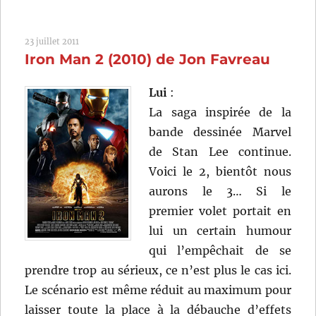
and
Bone
23 juillet 2011
(1993)
Iron Man 2 (2010) de Jon Favreau
de
Steve
Kloves
Lui
:
La saga inspirée de la
bande dessinée Marvel
de Stan Lee continue.
Voici le 2, bientôt nous
aurons le 3… Si le
premier volet portait en
lui un certain humour
qui l’empêchait de se
prendre trop au sérieux, ce n’est plus le cas ici.
Le scénario est même réduit au maximum pour
laisser toute la place à la débauche d’effets