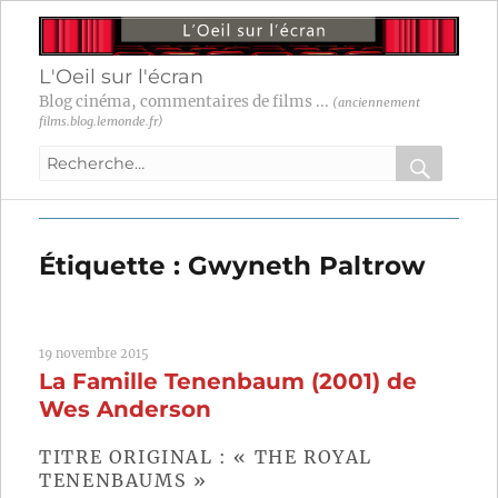
L'Oeil sur l'écran
Blog cinéma, commentaires de films ...
(anciennement
films.blog.lemonde.fr)
Recherche
pour
RECHER
OK
:
Étiquette :
Gwyneth Paltrow
19 novembre 2015
La Famille Tenenbaum (2001) de
Wes Anderson
TITRE ORIGINAL : « THE ROYAL
TENENBAUMS »