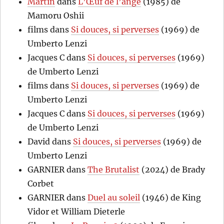
Martin
dans
L’Œuf de l’ange
(1985) de
Mamoru Oshii
films
dans
Si douces, si perverses
(1969) de
Umberto Lenzi
Jacques C
dans
Si douces, si perverses
(1969)
de Umberto Lenzi
films
dans
Si douces, si perverses
(1969) de
Umberto Lenzi
Jacques C
dans
Si douces, si perverses
(1969)
de Umberto Lenzi
David
dans
Si douces, si perverses
(1969) de
Umberto Lenzi
GARNIER
dans
The Brutalist
(2024) de Brady
Corbet
GARNIER
dans
Duel au soleil
(1946) de King
Vidor et William Dieterle