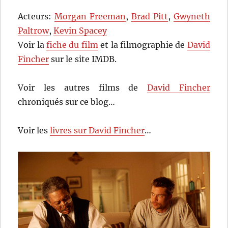
Acteurs:
Morgan Freeman
,
Brad Pitt
,
Gwyneth
Paltrow
,
Kevin Spacey
Voir la
fiche du film
et la filmographie de
David
Fincher
sur le site IMDB.
Voir les autres films de
David Fincher
chroniqués sur ce blog…
Voir les
livres sur David Fincher
…