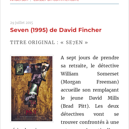
La
Famille
Tenenbaum
29 juillet 2015
(2001)
Seven (1995) de David Fincher
de
Wes
Anderson
TITRE ORIGINAL : « SE7EN »
A sept jours de prendre
sa retraite, le détective
William Somerset
(Morgan Freeman)
accueille son remplaçant
le jeune David Mills
(Brad Pitt). Les deux
détectives vont se
trouver confrontés à une