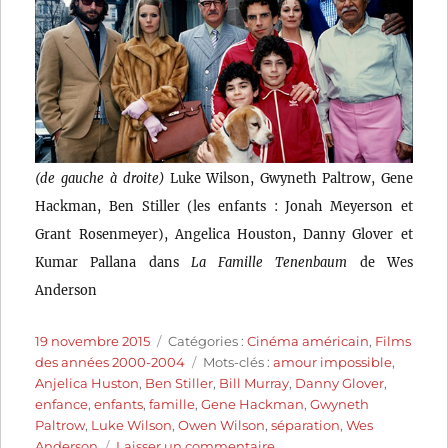
(de gauche à droite)
Luke Wilson, Gwyneth Paltrow, Gene
Hackman, Ben Stiller (les enfants : Jonah Meyerson et
Grant Rosenmeyer), Angelica Houston, Danny Glover et
Kumar Pallana dans
La Famille Tenenbaum
de Wes
Anderson
Publié
Catégories
19 novembre 2015
Catégories :
Cinéma américain
,
Films
le
Étiquettes
des années 2000-2004
Mots-clés :
amour impossible
,
Anjelica Huston
,
Ben Stiller
,
Bill Murray
,
Danny Glover
,
enfance
,
enfants
,
famille
,
Gene Hackman
,
Gwyneth
Paltrow
,
Luke Wilson
,
Owen Wilson
,
séparation
,
Wes
sur
Anderson
Laisser un commentaire