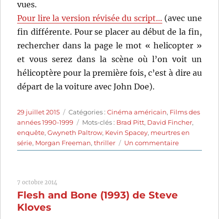
vues.
Pour lire la version révisée du script…
(avec une
fin différente. Pour se placer au début de la fin,
rechercher dans la page le mot « helicopter »
et vous serez dans la scène où l’on voit un
hélicoptère pour la première fois, c’est à dire au
départ de la voiture avec John Doe).
Publié
Catégories
29 juillet 2015
Catégories :
Cinéma américain
,
Films des
le
Étiquettes
années 1990-1999
Mots-clés :
Brad Pitt
,
David Fincher
,
enquête
,
Gwyneth Paltrow
,
Kevin Spacey
,
meurtres en
sur
série
,
Morgan Freeman
,
thriller
Un commentaire
Seven
(1995)
de
7 octobre 2014
David
Flesh and Bone (1993) de Steve
Fincher
Kloves