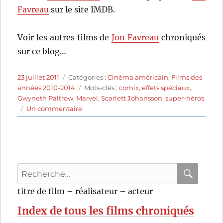
Favreau
sur le site IMDB.
Voir les autres films de
Jon Favreau
chroniqués
sur ce blog…
Publié
Catégories
23 juillet 2011
Catégories :
Cinéma américain
,
Films des
le
Étiquettes
années 2010-2014
Mots-clés :
comix
,
effets spéciaux
,
Gwyneth Paltrow
,
Marvel
,
Scarlett Johansson
,
super-héros
sur
Un commentaire
Iron
Man
2
(2010)
de
Recherche
Jon
Favreau
pour
RECHER
OK
titre de film – réalisateur – acteur
:
Index de tous les films chroniqués