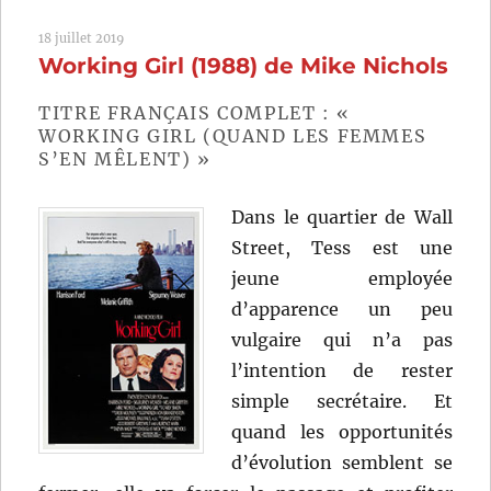
qu’on
18 juillet 2019
dit
Working Girl (1988) de Mike Nichols
charnel
(1971)
de
TITRE FRANÇAIS COMPLET : «
Mike
WORKING GIRL (QUAND LES FEMMES
Nichols
S’EN MÊLENT) »
Dans le quartier de Wall
Street, Tess est une
jeune employée
d’apparence un peu
vulgaire qui n’a pas
l’intention de rester
simple secrétaire. Et
quand les opportunités
d’évolution semblent se