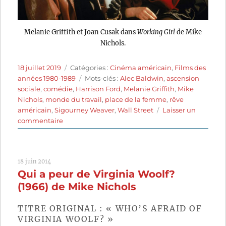
Melanie Griffith et Joan Cusak dans
Working Girl
de Mike
Nichols.
Publié
Catégories
18 juillet 2019
Catégories :
Cinéma américain
,
Films des
le
Étiquettes
années 1980-1989
Mots-clés :
Alec Baldwin
,
ascension
sociale
,
comédie
,
Harrison Ford
,
Melanie Griffith
,
Mike
Nichols
,
monde du travail
,
place de la femme
,
rêve
américain
,
Sigourney Weaver
,
Wall Street
Laisser un
sur
commentaire
Working
Girl
(1988)
18 juin 2014
de
Qui a peur de Virginia Woolf?
Mike
Nichols
(1966) de Mike Nichols
TITRE ORIGINAL : « WHO’S AFRAID OF
VIRGINIA WOOLF? »