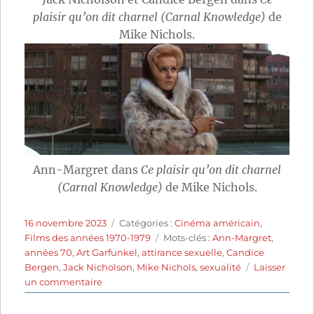
plaisir qu’on dit charnel (Carnal Knowledge)
de
Mike Nichols.
Ann-Margret dans
Ce plaisir qu’on dit charnel
(Carnal Knowledge)
de Mike Nichols.
Publié
Catégories
16 novembre 2023
Catégories :
Cinéma américain
,
le
Étiquettes
Films des années 1970-1979
Mots-clés :
Ann-Margret
,
années 70
,
Art Garfunkel
,
attirance sexuelle
,
Candice
Bergen
,
Jack Nicholson
,
Mike Nichols
,
sexualité
Laisser
sur
un commentaire
Ce
plaisir