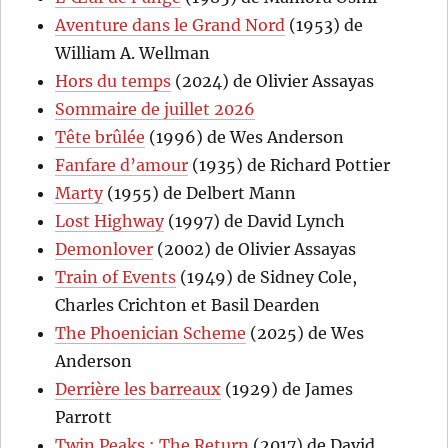
Aventure dans le Grand Nord
(1953) de
William A. Wellman
Hors du temps
(2024) de Olivier Assayas
Sommaire de juillet 2026
Tête brûlée
(1996) de Wes Anderson
Fanfare d’amour
(1935) de Richard Pottier
Marty
(1955) de Delbert Mann
Lost Highway
(1997) de David Lynch
Demonlover
(2002) de Olivier Assayas
Train of Events
(1949) de Sidney Cole,
Charles Crichton et Basil Dearden
The Phoenician Scheme
(2025) de Wes
Anderson
Derrière les barreaux
(1929) de James
Parrott
Twin Peaks : The Return
(2017) de David