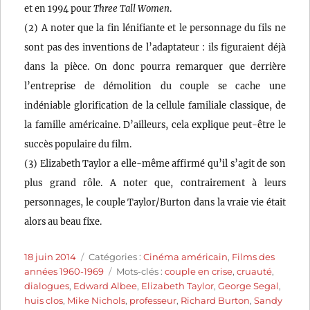
et en 1994 pour
Three Tall Women
.
(2) A noter que la fin lénifiante et le personnage du fils ne
sont pas des inventions de l’adaptateur : ils figuraient déjà
dans la pièce. On donc pourra remarquer que derrière
l’entreprise de démolition du couple se cache une
indéniable glorification de la cellule familiale classique, de
la famille américaine. D’ailleurs, cela explique peut-être le
succès populaire du film.
(3) Elizabeth Taylor a elle-même affirmé qu’il s’agit de son
plus grand rôle. A noter que, contrairement à leurs
personnages, le couple Taylor/Burton dans la vraie vie était
alors au beau fixe.
Publié
Catégories
18 juin 2014
Catégories :
Cinéma américain
,
Films des
le
Étiquettes
années 1960-1969
Mots-clés :
couple en crise
,
cruauté
,
dialogues
,
Edward Albee
,
Elizabeth Taylor
,
George Segal
,
huis clos
,
Mike Nichols
,
professeur
,
Richard Burton
,
Sandy