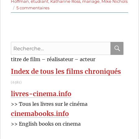
Hoffman
,
étudiant
,
Katharine Ross
,
mariage
,
Mike Nichols
sur
5 commentaires
Le
lauréat
(1967)
de
Mike
Recherche
Nichols
pour
RECHER
OK
titre de film – réalisateur – acteur
:
Index de tous les films chroniqués
(6381)
livres-cinema.info
>> Tous les livres sur le cinéma
cinemabooks.info
>> English books on cinema