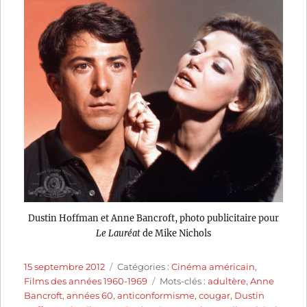
Dustin Hoffman et Anne Bancroft, photo publicitaire pour
Le Lauréat
de Mike Nichols
Publié
Catégories
15 septembre 2012
Catégories :
Cinéma américain
,
le
Étiquettes
Films des années 1960-1969
Mots-clés :
adultère
,
Anne
Bancroft
,
années 60
,
anticonformisme
,
cougar
,
Dustin