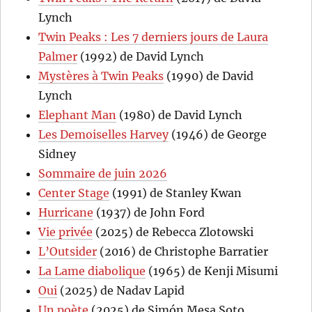
Lynch
Twin Peaks : Les 7 derniers jours de Laura
Palmer
(1992) de David Lynch
Mystères à Twin Peaks
(1990) de David
Lynch
Elephant Man
(1980) de David Lynch
Les Demoiselles Harvey
(1946) de George
Sidney
Sommaire de juin 2026
Center Stage
(1991) de Stanley Kwan
Hurricane
(1937) de John Ford
Vie privée
(2025) de Rebecca Zlotowski
L’Outsider
(2016) de Christophe Barratier
La Lame diabolique
(1965) de Kenji Misumi
Oui
(2025) de Nadav Lapid
Un poète
(2025) de Simón Mesa Soto