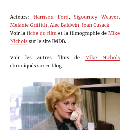
Acteurs:
Harrison Ford
,
Sigourney Weaver
,
Melanie Griffith
,
Alec Baldwin
,
Joan Cusack
Voir la
fiche du film
et la filmographie de
Mike
Nichols
sur le site IMDB.
Voir les autres films de
Mike Nichols
chroniqués sur ce blog…