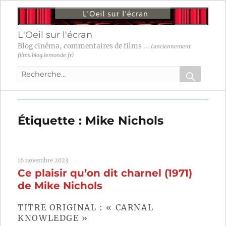
L'Oeil sur l'écran
Blog cinéma, commentaires de films ...
(anciennement
films.blog.lemonde.fr)
Recherche
pour
RECHER
OK
:
Étiquette :
Mike Nichols
16 novembre 2023
Ce plaisir qu’on dit charnel (1971)
de Mike Nichols
TITRE ORIGINAL : « CARNAL
KNOWLEDGE »