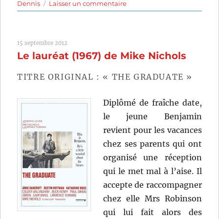
sur
Dennis
Laisser un commentaire
Qui
a
peur
15 septembre 2012
de
Le lauréat (1967) de Mike Nichols
Virginia
Woolf?
(1966)
TITRE ORIGINAL : « THE GRADUATE »
de
Mike
Diplômé de fraîche date,
Nichols
le jeune Benjamin
revient pour les vacances
chez ses parents qui ont
organisé une réception
qui le met mal à l’aise. Il
accepte de raccompagner
chez elle Mrs Robinson
qui lui fait alors des