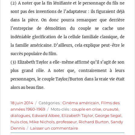
(2) A noter que la fin lénifiante et le personnage du fils ne
sont pas des inventions de l’adaptateur : ils figuraient déjà
dans la pièce. On donc pourra remarquer que derrière
l’entreprise de démolition du couple se cache une
indéniable glorification de la cellule familiale classique, de
la famille américaine. D’ailleurs, cela explique peut-être le
succès populaire du film.
(3) Elizabeth Taylor a elle-même affirmé qu’il s’agit de son
plus grand rôle. A noter que, contrairement à leurs
personnages, le couple Taylor/Burton dans la vraie vie était
alors au beau fixe.
Publié
Catégories
18 juin 2014
Catégories :
Cinéma américain
,
Films des
le
Étiquettes
années 1960-1969
Mots-clés :
couple en crise
,
cruauté
,
dialogues
,
Edward Albee
,
Elizabeth Taylor
,
George Segal
,
huis clos
,
Mike Nichols
,
professeur
,
Richard Burton
,
Sandy
sur
Dennis
Laisser un commentaire
Qui