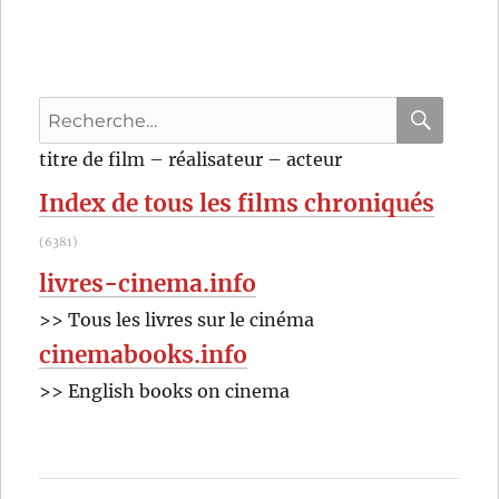
a
peur
de
Virginia
Recherche
Woolf?
(1966)
pour
RECHER
OK
titre de film – réalisateur – acteur
de
:
Mike
Index de tous les films chroniqués
Nichols
(6381)
livres-cinema.info
>> Tous les livres sur le cinéma
cinemabooks.info
>> English books on cinema