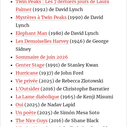
Twin Peaks : Les 7 derniers jours de Laura
Palmer
(1992) de David Lynch
Mystères à Twin Peaks
(1990) de David
Lynch
Elephant Man
(1980) de David Lynch
Les Demoiselles Harvey
(1946) de George
Sidney
Sommaire de juin 2026
Center Stage
(1991) de Stanley Kwan
Hurricane
(1937) de John Ford
Vie privée
(2025) de Rebecca Zlotowski
L’Outsider
(2016) de Christophe Barratier
La Lame diabolique
(1965) de Kenji Misumi
Oui
(2025) de Nadav Lapid
Un poète
(2025) de Simón Mesa Soto
The Nice Guys
(2016) de Shane Black