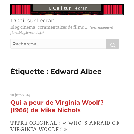
L'Oeil sur l'écran
Blog cinéma, commentaires de films ...
(anciennement
films.blog.lemonde.fr)
Recherche
pour
RECHER
OK
:
Étiquette :
Edward Albee
18 juin 2014
Qui a peur de Virginia Woolf?
(1966) de Mike Nichols
TITRE ORIGINAL : « WHO’S AFRAID OF
VIRGINIA WOOLF? »