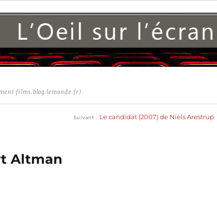
ment films.blog.lemonde.fr)
Publication
suivante :
Le candidat (2007) de Niels Arestrup
Suivant
rt Altman