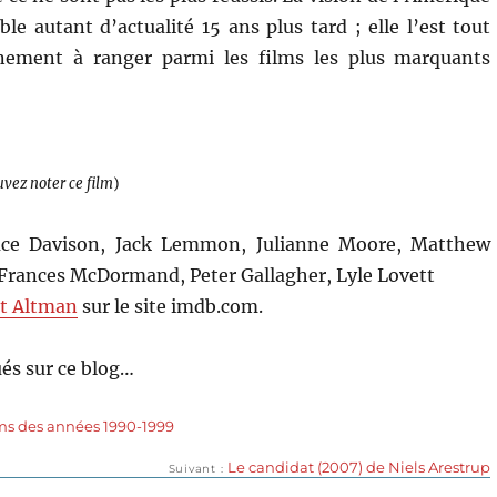
le autant d’actualité 15 ans plus tard ; elle l’est tout
nement à ranger parmi les films les plus marquants
uvez noter ce film
)
uce Davison, Jack Lemmon, Julianne Moore, Matthew
Frances McDormand, Peter Gallagher, Lyle Lovett
t Altman
sur le site imdb.com.
és sur ce blog…
ms des années 1990-1999
Publication
Le candidat (2007) de Niels Arestrup
Suivant
suivante :