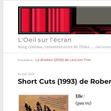
L'Oeil sur l'écran
Blog cinéma, commentaires de films ...
(ancienne
Publication
Navigation
précédente :
Le direktor (2006) de Lars von Trier
Précédent
de
l’article
16 mai 2008
Short Cuts (1993) de Robe
Elle
:
(pas vu)