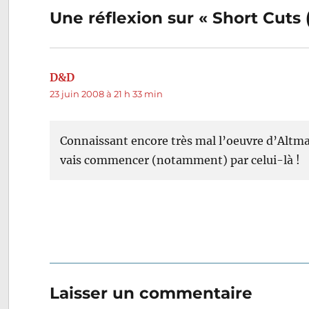
de
Une réflexion sur « Short Cuts
l’article
D&D
dit :
23 juin 2008 à 21 h 33 min
Connaissant encore très mal l’oeuvre d’Altman, h
vais commencer (notamment) par celui-là !
Laisser un commentaire