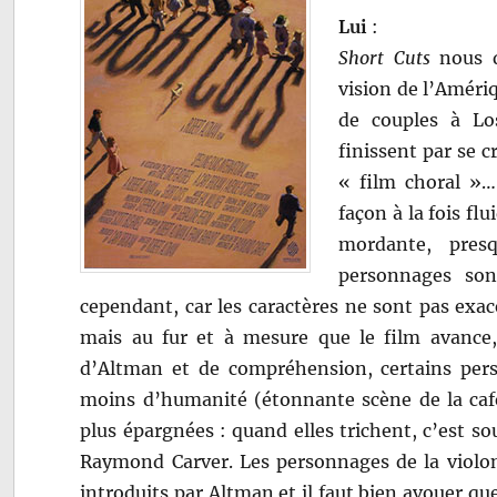
Lui
:
Short Cuts
nous d
vision de l’Améri
de couples à Lo
finissent par se c
« film choral »…
façon à la fois flu
mordante, pres
personnages sont
cependant, car les caractères ne sont pas exa
mais au fur et à mesure que le film avance,
d’Altman et de compréhension, certains per
moins d’humanité (étonnante scène de la ca
plus épargnées : quand elles trichent, c’est s
Raymond Carver. Les personnages de la violon
introduits par Altman et il faut bien avouer que