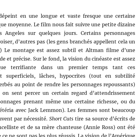
épeint en une longue et vaste fresque une certaine
que moyenne. Le film nous fait suivre une petite dizaine
s Angeles sur quelques jours. Certains personnages
roiser, d’autres pas (les gens branchés appellent cela un
) Le montage est assez subtil et Altman filme d’une
ide et précise. Sur le fond, la vision du cinéaste est assez
que terrifiante dans un premier temps tant ces
 superficiels, lâches, hypocrites (tout en subtilité
cerbés au point de rendre les personnages repoussants)
 on sent percer un certain regard d’attendrissement
sonnages prenant même une certaine richesse, ou du
fétéria avec Jack Lemmon). Les femmes sont beaucoup
ouvent par nécessité.
Short Cuts
tire sa source d’écrits de
celliste et de sa mère chanteuse (Annie Ross) ont été
 ce ne sont pas les plus réussis. La vision de l’Amérique