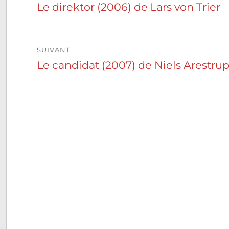
de
Le direktor (2006) de Lars von Trier
Publication
précédente :
l’article
SUIVANT
Le candidat (2007) de Niels Arestru
Publication
suivante :