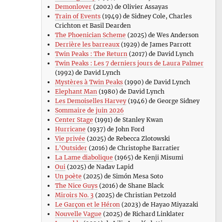
Demonlover
(2002) de Olivier Assayas
Train of Events
(1949) de Sidney Cole, Charles
Crichton et Basil Dearden
The Phoenician Scheme
(2025) de Wes Anderson
Derrière les barreaux
(1929) de James Parrott
Twin Peaks : The Return
(2017) de David Lynch
Twin Peaks : Les 7 derniers jours de Laura Palmer
(1992) de David Lynch
Mystères à Twin Peaks
(1990) de David Lynch
Elephant Man
(1980) de David Lynch
Les Demoiselles Harvey
(1946) de George Sidney
Sommaire de juin 2026
Center Stage
(1991) de Stanley Kwan
Hurricane
(1937) de John Ford
Vie privée
(2025) de Rebecca Zlotowski
L’Outsider
(2016) de Christophe Barratier
La Lame diabolique
(1965) de Kenji Misumi
Oui
(2025) de Nadav Lapid
Un poète
(2025) de Simón Mesa Soto
The Nice Guys
(2016) de Shane Black
Miroirs No. 3
(2025) de Christian Petzold
Le Garçon et le Héron
(2023) de Hayao Miyazaki
Nouvelle Vague
(2025) de Richard Linklater