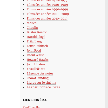
Films des années 1970-1979
Films des années 1980-1989
Films des années 1990-1999
Films des années 2000-2009
Films des années 2010-2019
Méliès
Chaplin
Buster Keaton
Harold Lloyd
Fritz Lang
Ernst Lubitsch
John Ford
Raoul Walsh
Howard Hawks
John Huston
Yasujirô Ozu
Légende des notes
Crowd Funding
Livres sur le cinéma
Les parutions de livres
LIENS CINÉMA
DvdClassiks