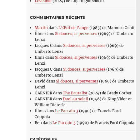
Loveable
(2024) de Lilja Ingolfsdottir
COMMENTAIRES RÉCENTS
Martin
dans
L’Œuf de l’ange
(1985) de Mamoru Oshii
films
dans
Si douces, si perverses
(1969) de Umberto
Lenzi
Jacques C
dans
Si douces, si perverses
(1969) de
Umberto Lenzi
films
dans
Si douces, si perverses
(1969) de Umberto
Lenzi
Jacques C
dans
Si douces, si perverses
(1969) de
Umberto Lenzi
David
dans
Si douces, si perverses
(1969) de Umberto
Lenzi
GARNIER
dans
The Brutalist
(2024) de Brady Corbet
GARNIER
dans
Duel au soleil
(1946) de King Vidor et
William Dieterle
films
dans
Le Parrain 3
(1990) de Francis Ford
Coppola
Ben
dans
Le Parrain 3
(1990) de Francis Ford Coppola
CATÉGORIES