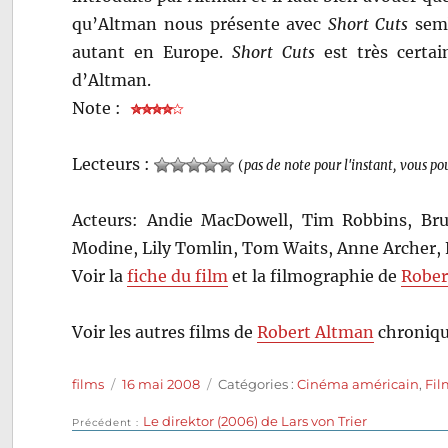
qu’Altman nous présente avec
Short Cuts
semb
autant en Europe.
Short Cuts
est très certai
d’Altman.
Note :
Lecteurs :
(
pas de note pour l'instant, vous po
Acteurs: Andie MacDowell, Tim Robbins, Br
Modine, Lily Tomlin, Tom Waits, Anne Archer, 
Voir la
fiche du film
et la filmographie de
Rober
Voir les autres films de
Robert Altman
chroniqu
Auteur
Publié
Catégories
films
16 mai 2008
Catégories :
Cinéma américain
,
Fil
le
Publication
Le direktor (2006) de Lars von Trier
Navigation
Précédent
précédente :