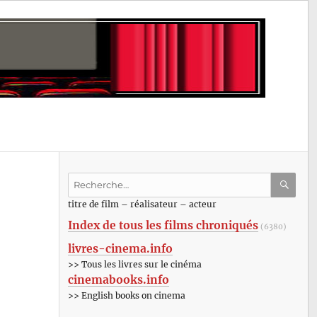
Recherche
pour
RECHE
OK
titre de film – réalisateur – acteur
:
Index de tous les films chroniqués
(6380)
livres-cinema.info
>> Tous les livres sur le cinéma
cinemabooks.info
>> English books on cinema