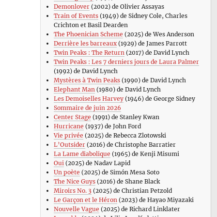
Demonlover
(2002) de Olivier Assayas
Train of Events
(1949) de Sidney Cole, Charles
Crichton et Basil Dearden
The Phoenician Scheme
(2025) de Wes Anderson
Derrière les barreaux
(1929) de James Parrott
Twin Peaks : The Return
(2017) de David Lynch
Twin Peaks : Les 7 derniers jours de Laura Palmer
(1992) de David Lynch
Mystères à Twin Peaks
(1990) de David Lynch
Elephant Man
(1980) de David Lynch
Les Demoiselles Harvey
(1946) de George Sidney
Sommaire de juin 2026
Center Stage
(1991) de Stanley Kwan
Hurricane
(1937) de John Ford
Vie privée
(2025) de Rebecca Zlotowski
L’Outsider
(2016) de Christophe Barratier
La Lame diabolique
(1965) de Kenji Misumi
Oui
(2025) de Nadav Lapid
Un poète
(2025) de Simón Mesa Soto
The Nice Guys
(2016) de Shane Black
Miroirs No. 3
(2025) de Christian Petzold
Le Garçon et le Héron
(2023) de Hayao Miyazaki
Nouvelle Vague
(2025) de Richard Linklater