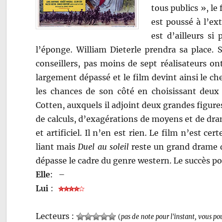
tous publics », le 
est poussé à l’e
est d’ailleurs si
l’éponge. William Dieterle prendra sa place. S
conseillers, pas moins de sept réalisateurs ont
largement dépassé et le film devint ainsi le che
les chances de son côté en choisissant deux 
Cotten, auxquels il adjoint deux grandes figure
de calculs, d’exagérations de moyens et de dra
et artificiel. Il n’en est rien. Le film n’est c
liant mais
Duel au soleil
reste un grand drame de
dépasse le cadre du genre western. Le succès p
Elle
:
–
Lui
:
Lecteurs :
(
pas de note pour l'instant, vous po