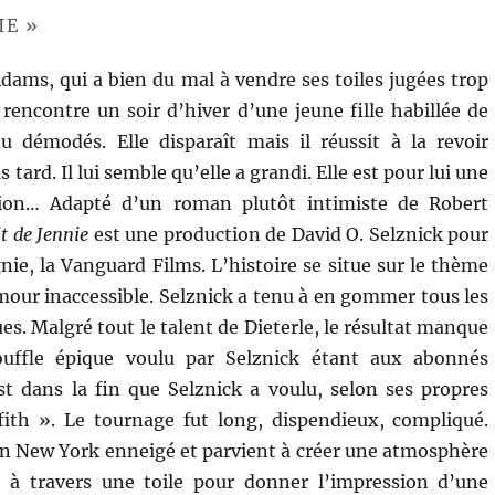
IE »
dams, qui a bien du mal à vendre ses toiles jugées trop
a rencontre un soir d’hiver d’une jeune fille habillée de
 démodés. Elle disparaît mais il réussit à la revoir
 tard. Il lui semble qu’elle a grandi. Elle est pour lui une
tion… Adapté d’un roman plutôt intimiste de Robert
t de Jennie
est une production de David O. Selznick pour
ie, la Vanguard Films. L’histoire se situe sur le thème
amour inaccessible. Selznick a tenu à en gommer tous les
es. Malgré tout le talent de Dieterle, le résultat manque
souffle épique voulu par Selznick étant aux abonnés
st dans la fin que Selznick a voulu, selon ses propres
ffith ». Le tournage fut long, dispendieux, compliqué.
 un New York enneigé et parvient à créer une atmosphère
 à travers une toile pour donner l’impression d’une