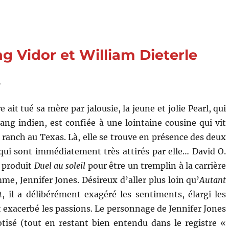
de
Jennie
(1948)
de
William
ng Vidor et William Dieterle
Dieterle
»
 ait tué sa mère par jalousie, la jeune et jolie Pearl, qui
ang indien, est confiée à une lointaine cousine qui vit
anch au Texas. Là, elle se trouve en présence des deux
 qui sont immédiatement très attirés par elle… David O.
t produit
Duel au soleil
pour être un tremplin à la carrière
me, Jennifer Jones. Désireux d’aller plus loin qu’
Autant
t
, il a délibérément exagéré les sentiments, élargi les
t exacerbé les passions. Le personnage de Jennifer Jones
tisé (tout en restant bien entendu dans le registre «