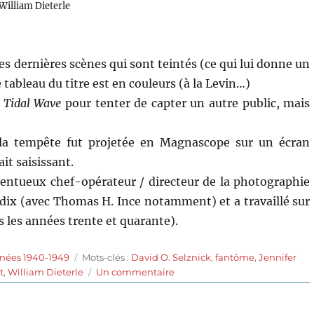
William Dieterle
les dernières scènes qui sont teintés (ce qui lui donne un
e tableau du titre est en couleurs (à la Levin…)
 Tidal Wave
pour tenter de capter un autre public, mais
 la tempête fut projetée en Magnascope sur un écran
it saisissant.
alentueux chef-opérateur / directeur de la photographie
 dix (avec Thomas H. Ince notamment) et a travaillé sur
s les années trente et quarante).
Étiquettes
nnées 1940-1949
Mots-clés :
David O. Selznick
,
fantôme
,
Jennifer
sur
t
,
William Dieterle
Un commentaire
Le
Portrait