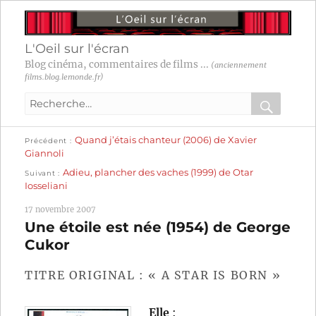
L'Oeil sur l'écran
Blog cinéma, commentaires de films ...
(anciennement
films.blog.lemonde.fr)
Recherche
pour
RECHER
OK
Publication
Navigation
Quand j’étais chanteur (2006) de Xavier
:
Précédent
précédente :
Giannoli
Publication
de
Adieu, plancher des vaches (1999) de Otar
Suivant
suivante :
Iosseliani
l’article
17 novembre 2007
Une étoile est née (1954) de George
Cukor
TITRE ORIGINAL : « A STAR IS BORN »
Elle
: