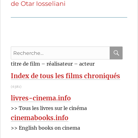
de Otar Iosseliani
suivante :
Recherche
pour
RECHER
OK
titre de film – réalisateur – acteur
:
Index de tous les films chroniqués
(6381)
livres-cinema.info
>> Tous les livres sur le cinéma
cinemabooks.info
>> English books on cinema