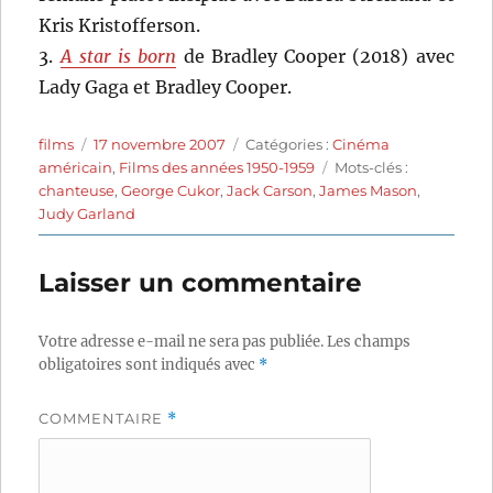
Kris Kristofferson.
3.
A star is born
de Bradley Cooper (2018) avec
Lady Gaga et Bradley Cooper.
Auteur
Publié
Catégories
films
17 novembre 2007
Catégories :
Cinéma
le
Étiquettes
américain
,
Films des années 1950-1959
Mots-clés :
chanteuse
,
George Cukor
,
Jack Carson
,
James Mason
,
Judy Garland
Laisser un commentaire
Votre adresse e-mail ne sera pas publiée.
Les champs
obligatoires sont indiqués avec
*
COMMENTAIRE
*