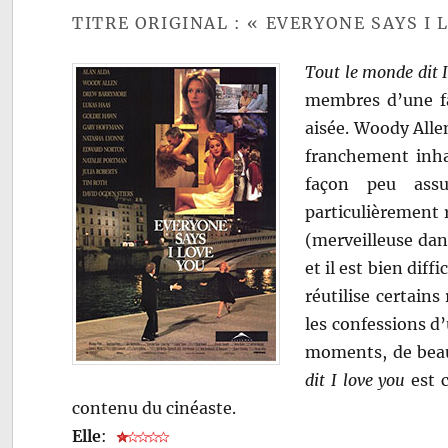
TITRE ORIGINAL : « EVERYONE SAYS I 
Tout le monde dit 
membres d’une fa
aisée. Woody Allen
franchement inhab
façon peu ass
particulièrement r
(merveilleuse dan
et il est bien diff
réutilise certain
les confessions d
moments, de beau
dit I love you
est c
contenu du cinéaste.
Elle
: