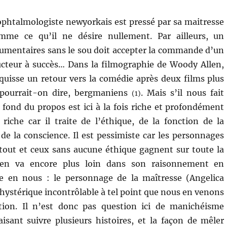
Allen
ophtalmologiste newyorkais est pressé par sa maitresse
mme ce qu’il ne désire nullement. Par ailleurs, un
cumentaires sans le sou doit accepter la commande d’un
ucteur à succès… Dans la filmographie de Woody Allen,
quisse un retour vers la comédie après deux films plus
u pourrait-on dire, bergmaniens
. Mais s’il nous fait
(1)
e fond du propos est ici à la fois riche et profondément
t riche car il traite de l’éthique, de la fonction de la
 de la conscience. Il est pessimiste car les personnages
tout et ceux sans aucune éthique gagnent sur toute la
len va encore plus loin dans son raisonnement en
ute en nous : le personnage de la maîtresse (Angelica
hystérique incontrôlable à tel point que nous en venons
tion. Il n’est donc pas question ici de manichéisme
aisant suivre plusieurs histoires, et la façon de mêler