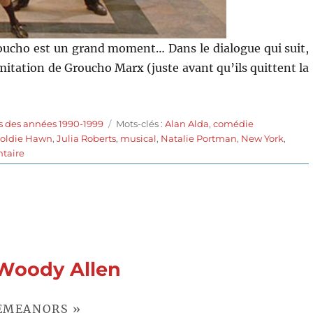
ucho est un grand moment… Dans le dialogue qui suit,
imitation de Groucho Marx (juste avant qu’ils quittent la
Étiquettes
s des années 1990-1999
Mots-clés :
Alan Alda
,
comédie
oldie Hawn
,
Julia Roberts
,
musical
,
Natalie Portman
,
New York
,
sur
taire
Tout
le
monde
dit
I
Love
You
 Woody Allen
(1996)
de
Woody
DEMEANORS »