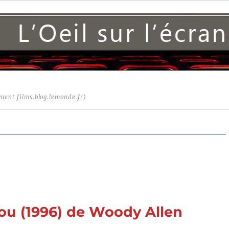
ment films.blog.lemonde.fr)
You (1996) de Woody Allen