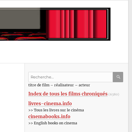
Recherche
pour
RECHE
OK
titre de film – réalisateur – acteur
:
Index de tous les films chroniqués
(6380)
livres-cinema.info
>> Tous les livres sur le cinéma
cinemabooks.info
>> English books on cinema