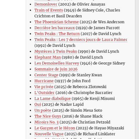
Demonlover
(2002) de Olivier Assayas
Train of Events
(1949) de Sidney Cole, Charles
Crichton et Basil Dearden
The Phoenician Scheme
(2025) de Wes Anderson
Derrière les barreaux
(1929) de James Parrott
Twin Peaks : The Return
(2017) de David Lynch
Twin Peaks : Les 7 derniers jours de Laura Palmer
(1992) de David Lynch
Mystères à Twin Peaks
(1990) de David Lynch
Elephant Man
(1980) de David Lynch
Les Demoiselles Harvey
(1946) de George Sidney
Sommaire de juin 2026
Center Stage
(1991) de Stanley Kwan
Hurricane
(1937) de John Ford
Vie privée
(2025) de Rebecca Zlotowski
L’Outsider
(2016) de Christophe Barratier
La Lame diabolique
(1965) de Kenji Misumi
Oui
(2025) de Nadav Lapid
Un poète
(2025) de Simón Mesa Soto
The Nice Guys
(2016) de Shane Black
Miroirs No. 3
(2025) de Christian Petzold
Le Garçon et le Héron
(2023) de Hayao Miyazaki
Nouvelle Vague
(2025) de Richard Linklater