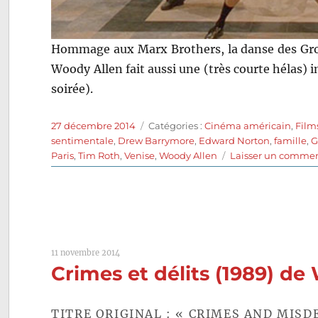
Hommage aux Marx Brothers, la danse des Gro
Woody Allen fait aussi une (très courte hélas) 
soirée).
Publié
Catégories
27 décembre 2014
Catégories :
Cinéma américain
,
Film
le
sentimentale
,
Drew Barrymore
,
Edward Norton
,
famille
,
G
Paris
,
Tim Roth
,
Venise
,
Woody Allen
Laisser un commen
11 novembre 2014
Crimes et délits (1989) de
TITRE ORIGINAL : « CRIMES AND MIS