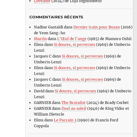
Loveable
(2024) de Lilja Ingolfsdottir
COMMENTAIRES RÉCENTS
Nadine Gastaldi
dans
Dernier train pour Busan
(2016)
de Yeon Sang-ho
Martin
dans
L’Œuf de l’ange
(1985) de Mamoru Oshii
films
dans
Si douces, si perverses
(1969) de Umberto
Lenzi
Jacques C
dans
Si douces, si perverses
(1969) de
Umberto Lenzi
films
dans
Si douces, si perverses
(1969) de Umberto
Lenzi
Jacques C
dans
Si douces, si perverses
(1969) de
Umberto Lenzi
David
dans
Si douces, si perverses
(1969) de Umberto
Lenzi
GARNIER
dans
The Brutalist
(2024) de Brady Corbet
GARNIER
dans
Duel au soleil
(1946) de King Vidor et
William Dieterle
films
dans
Le Parrain 3
(1990) de Francis Ford
Coppola