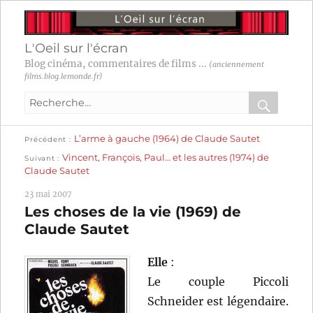
L'Oeil sur l'écran
Blog cinéma, commentaires de films ...
(anciennement
films.blog.lemonde.fr)
Recherche
pour
RECHER
OK
Publication
Navigation
L’arme à gauche (1964) de Claude Sautet
:
Précédent
précédente :
Publication
Vincent, François, Paul… et les autres (1974) de
Suivant
suivante :
de
Claude Sautet
l’article
23 mai 2007
Les choses de la vie (1969) de
Claude Sautet
Elle
:
Le couple Piccoli
Schneider est légendaire.