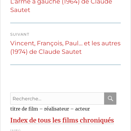
L’arme à gauche (1964) de Claude
Publication
Sautet
précédente :
l’article
SUIVANT
Vincent, François, Paul… et les autres
Publication
(1974) de Claude Sautet
suivante :
Recherche
pour
RECHER
OK
titre de film – réalisateur – acteur
:
Index de tous les films chroniqués
(6381)