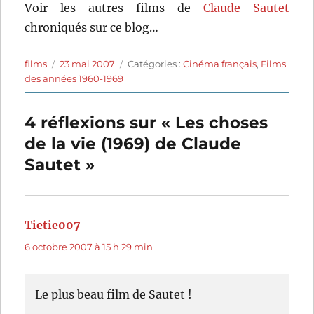
Voir les autres films de
Claude Sautet
chroniqués sur ce blog…
Auteur
Publié
Catégories
films
23 mai 2007
Catégories :
Cinéma français
,
Films
le
des années 1960-1969
4 réflexions sur « Les choses
de la vie (1969) de Claude
Sautet »
Tietie007
dit :
6 octobre 2007 à 15 h 29 min
Le plus beau film de Sautet !