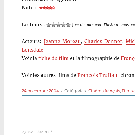
Note :
Lecteurs :
(
pas de note pour l'instant, vous po
Acteurs:
Jeanne Moreau
,
Charles Denner
,
Mic
Lonsdale
Voir la
fiche du film
et la filmographie de
Franç
Voir les autres films de
François Truffaut
chroni
Publié
Catégories
24 novembre 2004
Catégories :
Cinéma français
,
Films 
le
23 novembre 2004