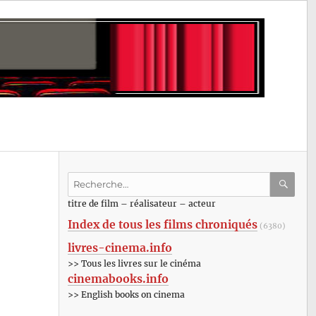
Recherche
pour
RECHE
OK
titre de film – réalisateur – acteur
:
Index de tous les films chroniqués
(6380)
livres-cinema.info
>> Tous les livres sur le cinéma
cinemabooks.info
>> English books on cinema