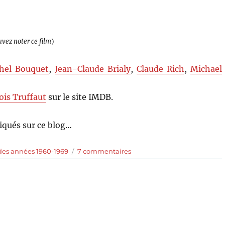
uvez noter ce film
)
hel Bouquet
,
Jean-Claude Brialy
,
Claude Rich
,
Michael
ois Truffaut
sur le site IMDB.
qués sur ce blog…
sur
des années 1960-1969
7 commentaires
La
mariée
était
en
noir
(1968)
de