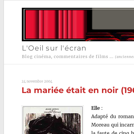
L'Oeil sur l'écran
Blog cinéma, commentaires de films ...
(ancienne
24 novembre 2004
La mariée était en noir (1
Elle
:
Adapté du roman d
Moreau qui incar
la faute de cinq 