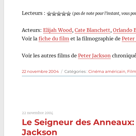
Lecteurs :
(
pas de note pour l'instant, vous po
Acteurs:
Elijah Wood
,
Cate Blanchett
,
Orlando 
Voir la
fiche du film
et la filmographie de
Peter
Voir les autres films de
Peter Jackson
chroniqué
Publié
Catégories
22 novembre 2004
Catégories :
Cinéma américain
,
Fil
le
22 novembre 2004
Le Seigneur des Anneaux: 
Jackson