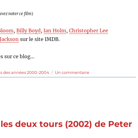
uvez noter ce film
)
Bloom
,
Billy Boyd
,
Ian Holm
,
Christopher Lee
 Jackson
sur le site IMDB.
s sur ce blog…
sur
ms des années 2000-2004
Un commentaire
Le
Seigneur
des
Anneaux:
la
communauté
de
les deux tours (2002) de Peter
l’Anneau
(2001)
de