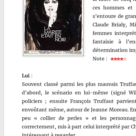
ces hommes et l
s’entoure de gra
Claude Brialy, M
femmes interprét
fantaisie à l’e
détermination imp
Note :
Lui
:
Souvent classé parmi les plus mauvais Truffau
d’abord, le scénario en lui-même (signé Wil
policiers ; ensuite François Truffaut parvi
envoûtant même, autour de Jeanne Moreau. En r
peu « collier de perles » et les personna
correctement, mis à part celui interprété par C
intéressant à regarder.