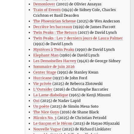
Demonlover
(2002) de Olivier Assayas
Train of Events
(1949) de Sidney Cole, Charles
Crichton et Basil Dearden
The Phoenician Scheme
(2025) de Wes Anderson
Derrière les barreaux
(1929) de James Parrott
Twin Peaks : The Return
(2017) de David Lynch
Twin Peaks : Les 7 derniers jours de Laura Palmer
(1992) de David Lynch
Mystères à Twin Peaks
(1990) de David Lynch
Elephant Man
(1980) de David Lynch
Les Demoiselles Harvey
(1946) de George Sidney
Sommaire de juin 2026
Center Stage
(1991) de Stanley Kwan
Hurricane
(1937) de John Ford
Vie privée
(2025) de Rebecca Zlotowski
L’Outsider
(2016) de Christophe Barratier
La Lame diabolique
(1965) de Kenji Misumi
Oui
(2025) de Nadav Lapid
Un poète
(2025) de Simón Mesa Soto
The Nice Guys
(2016) de Shane Black
Miroirs No. 3
(2025) de Christian Petzold
Le Garçon et le Héron
(2023) de Hayao Miyazaki
Nouvelle Vague
(2025) de Richard Linklater