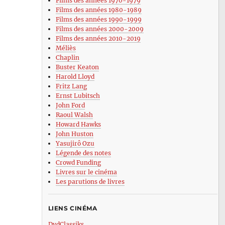
Films des années 1970-1979
Films des années 1980-1989
Films des années 1990-1999
Films des années 2000-2009
Films des années 2010-2019
Méliès
Chaplin
Buster Keaton
Harold Lloyd
Fritz Lang
Ernst Lubitsch
John Ford
Raoul Walsh
Howard Hawks
John Huston
Yasujirô Ozu
Légende des notes
Crowd Funding
Livres sur le cinéma
Les parutions de livres
LIENS CINÉMA
DvdClassiks