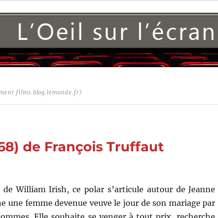
ment films.blog.lemonde.fr)
968) de François Truffaut
e William Irish, ce polar s’articule autour de Jeanne
ne une femme devenue veuve le jour de son mariage par
hommes. Elle souhaite se venger à tout prix, recherche