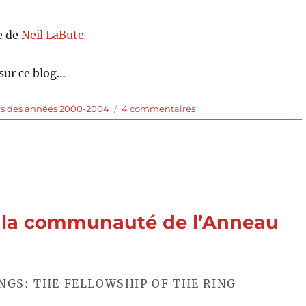
e de
Neil LaBute
sur ce blog…
sur
ms des années 2000-2004
4 commentaires
La
Forme
des
Choses
(2003)
de
Neil
: la communauté de l’Anneau
LaBute
INGS: THE FELLOWSHIP OF THE RING