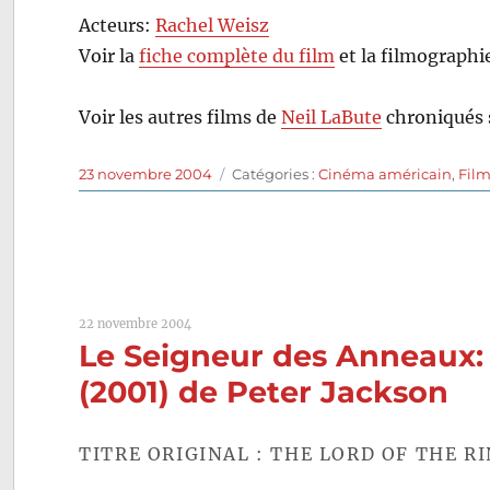
Acteurs:
Rachel Weisz
Voir la
fiche complète du film
et la filmographi
Voir les autres films de
Neil LaBute
chroniqués 
Publié
Catégories
23 novembre 2004
Catégories :
Cinéma américain
,
Fil
le
22 novembre 2004
Le Seigneur des Anneaux
(2001) de Peter Jackson
TITRE ORIGINAL : THE LORD OF THE R