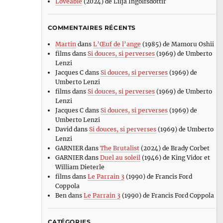
Loveable
(2024) de Lilja Ingolfsdottir
COMMENTAIRES RÉCENTS
Martin
dans
L’Œuf de l’ange
(1985) de Mamoru Oshii
films
dans
Si douces, si perverses
(1969) de Umberto
Lenzi
Jacques C
dans
Si douces, si perverses
(1969) de
Umberto Lenzi
films
dans
Si douces, si perverses
(1969) de Umberto
Lenzi
Jacques C
dans
Si douces, si perverses
(1969) de
Umberto Lenzi
David
dans
Si douces, si perverses
(1969) de Umberto
Lenzi
GARNIER
dans
The Brutalist
(2024) de Brady Corbet
GARNIER
dans
Duel au soleil
(1946) de King Vidor et
William Dieterle
films
dans
Le Parrain 3
(1990) de Francis Ford
Coppola
Ben
dans
Le Parrain 3
(1990) de Francis Ford Coppola
CATÉGORIES