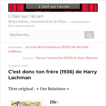
L'Oeil sur l'écran
Blog cinéma, commentaires de films ...
(anciennement
films.blog.lemonde.fr)
Recherche
pour
RECHER
OK
Publication
Navigation
Le club des Empereurs (2002) de Michael
:
Précédent
précédente :
Hoffman
Publication
de
Pas sur la bouche (2003) d’ Alain Resnais
Suivant
suivante :
l’article
19 janvier 2005
C’est donc ton frère (1936) de Harry
Lachman
Titre original : « Our Relations »
Elle
: