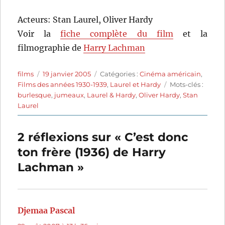
Acteurs: Stan Laurel, Oliver Hardy
Voir la
fiche complète du film
et la
filmographie de
Harry Lachman
Auteur
Publié
Catégories
films
19 janvier 2005
Catégories :
Cinéma américain
,
le
Étiquettes
Films des années 1930-1939
,
Laurel et Hardy
Mots-clés :
burlesque
,
jumeaux
,
Laurel & Hardy
,
Oliver Hardy
,
Stan
Laurel
2 réflexions sur « C’est donc
ton frère (1936) de Harry
Lachman »
Djemaa Pascal
dit :