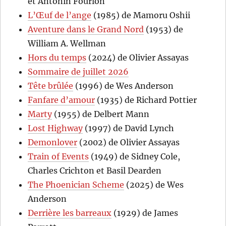
et Antonin Fourlon
L’Œuf de l’ange
(1985) de Mamoru Oshii
Aventure dans le Grand Nord
(1953) de
William A. Wellman
Hors du temps
(2024) de Olivier Assayas
Sommaire de juillet 2026
Tête brûlée
(1996) de Wes Anderson
Fanfare d’amour
(1935) de Richard Pottier
Marty
(1955) de Delbert Mann
Lost Highway
(1997) de David Lynch
Demonlover
(2002) de Olivier Assayas
Train of Events
(1949) de Sidney Cole,
Charles Crichton et Basil Dearden
The Phoenician Scheme
(2025) de Wes
Anderson
Derrière les barreaux
(1929) de James