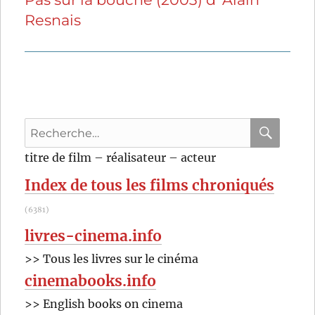
Resnais
suivante :
Recherche
pour
RECHER
OK
titre de film – réalisateur – acteur
:
Index de tous les films chroniqués
(6381)
livres-cinema.info
>> Tous les livres sur le cinéma
cinemabooks.info
>> English books on cinema