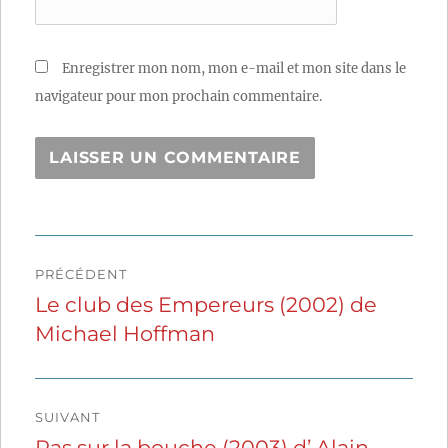
Enregistrer mon nom, mon e-mail et mon site dans le
navigateur pour mon prochain commentaire.
Navigation
PRÉCÉDENT
de
Le club des Empereurs (2002) de
Publication
Michael Hoffman
précédente :
l’article
SUIVANT
Pas sur la bouche (2003) d’ Alain
Publication