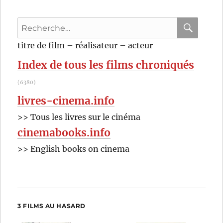
Recherche
pour
RECHER
OK
titre de film – réalisateur – acteur
:
Index de tous les films chroniqués
(6380)
livres-cinema.info
>> Tous les livres sur le cinéma
cinemabooks.info
>> English books on cinema
3 FILMS AU HASARD