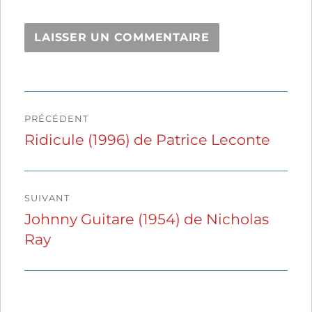
Navigation
PRÉCÉDENT
de
Ridicule (1996) de Patrice Leconte
Publication
précédente :
l’article
SUIVANT
Johnny Guitare (1954) de Nicholas
Publication
Ray
suivante :