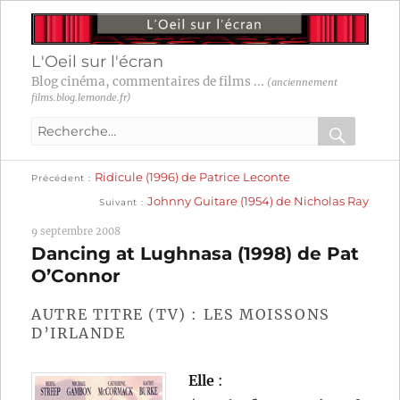
L'Oeil sur l'écran
Blog cinéma, commentaires de films ...
(anciennement
films.blog.lemonde.fr)
Recherche
pour
RECHER
OK
Publication
Navigation
Ridicule (1996) de Patrice Leconte
:
Précédent
précédente :
Publication
Johnny Guitare (1954) de Nicholas Ray
Suivant
suivante :
de
9 septembre 2008
l’article
Dancing at Lughnasa (1998) de Pat
O’Connor
AUTRE TITRE (TV) : LES MOISSONS
D’IRLANDE
Elle
: