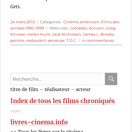
Gets
.
Publié
Catégories
24 mars 2013
Catégories :
Cinéma américain
,
Films des
le
Étiquettes
années 1990-1999
Mots-clés :
comédie
,
écrivain
,
Greg
Kinnear
,
Helen Hunt
,
Jack Nicholson
,
James L. Brooks
,
sur
peintre
,
restaurant
,
serveuse
,
T.O.C.
4 commentaires
Pour
le
pire
et
pour
Recherche
le
meilleur
pour
RECHER
OK
titre de film – réalisateur – acteur
(1997)
:
de
Index de tous les films chroniqués
James
L.
(6380)
Brooks
livres-cinema.info
>> Tous les livres sur le cinéma