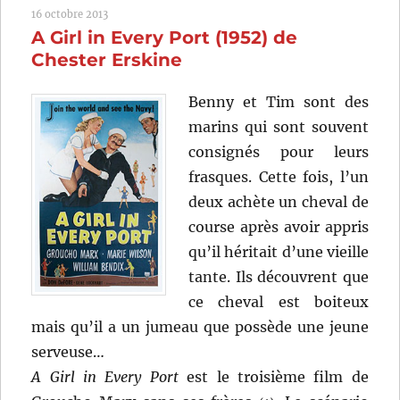
16 octobre 2013
(2013)
A Girl in Every Port (1952) de
de
Nicole
Chester Erskine
Garcia
Benny et Tim sont des
marins qui sont souvent
consignés pour leurs
frasques. Cette fois, l’un
deux achète un cheval de
course après avoir appris
qu’il héritait d’une vieille
tante. Ils découvrent que
ce cheval est boiteux
mais qu’il a un jumeau que possède une jeune
serveuse…
A Girl in Every Port
est le troisième film de