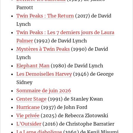
Parrott
Twin Peaks : The Return
(2017) de David
Lynch
Twin Peaks : Les 7 derniers jours de Laura
Palmer
(1992) de David Lynch
Mystères à Twin Peaks
(1990) de David
Lynch
Elephant Man
(1980) de David Lynch
Les Demoiselles Harvey
(1946) de George
Sidney
Sommaire de juin 2026
Center Stage
(1991) de Stanley Kwan
Hurricane
(1937) de John Ford
Vie privée
(2025) de Rebecca Zlotowski
L’Outsider
(2016) de Christophe Barratier
La Lame diabolique
(1965) de Kenji Misumi