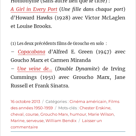
Homonyme (sans autre lien que le titre) :
A Girl in Every Port
(
Une fille dans chaque port
)
d’Howard Hawks (1928) avec Victor McLaglen
et Louise Brooks.
(1) Les deux précédents films de Groucho en solo :
–
Copacabana
d’Alfred E. Green (1947) avec
Goucho Marx et Carmen Miranda
–
Une veine de…
(
Double Dynamite
) de Irving
Cummings (1951) avec Groucho Marx, Jane
Russell et Frank Sinatra.
Publié
Catégories
16 octobre 2013
Catégories :
Cinéma américain
,
Films
le
Étiquettes
des années 1950-1959
Mots-clés :
Chester Erskine
,
cheval
,
course
,
Groucho Marx
,
humour
,
Marie Wilson
,
Marine
,
serveuse
,
William Bendix
Laisser un
sur
commentaire
A