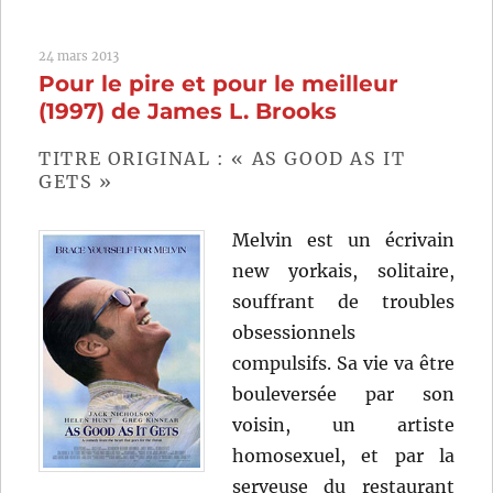
Girl
in
24 mars 2013
Every
Pour le pire et pour le meilleur
Port
(1952)
(1997) de James L. Brooks
de
Chester
TITRE ORIGINAL : « AS GOOD AS IT
Erskine
GETS »
Melvin est un écrivain
new yorkais, solitaire,
souffrant de troubles
obsessionnels
compulsifs. Sa vie va être
bouleversée par son
voisin, un artiste
homosexuel, et par la
serveuse du restaurant