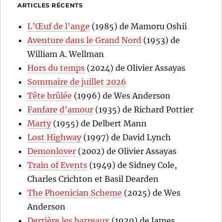
ARTICLES RÉCENTS
L’Œuf de l’ange
(1985) de Mamoru Oshii
Aventure dans le Grand Nord
(1953) de
William A. Wellman
Hors du temps
(2024) de Olivier Assayas
Sommaire de juillet 2026
Tête brûlée
(1996) de Wes Anderson
Fanfare d’amour
(1935) de Richard Pottier
Marty
(1955) de Delbert Mann
Lost Highway
(1997) de David Lynch
Demonlover
(2002) de Olivier Assayas
Train of Events
(1949) de Sidney Cole,
Charles Crichton et Basil Dearden
The Phoenician Scheme
(2025) de Wes
Anderson
Derrière les barreaux
(1929) de James