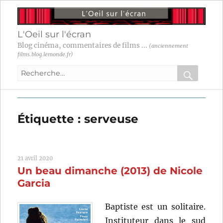
L'Oeil sur l'écran
Blog cinéma, commentaires de films ...
(anciennement
films.blog.lemonde.fr)
Recherche
pour
RECHER
OK
:
Étiquette :
serveuse
21 avril 2020
Un beau dimanche (2013) de Nicole
Garcia
Baptiste est un solitaire.
Instituteur dans le sud