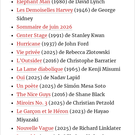
Elephant Man
(1980) de David Lynch
Les Demoiselles Harvey
(1946) de George
Sidney
Sommaire de juin 2026
Center Stage
(1991) de Stanley Kwan
Hurricane
(1937) de John Ford
Vie privée
(2025) de Rebecca Zlotowski
L’Outsider
(2016) de Christophe Barratier
La Lame diabolique
(1965) de Kenji Misumi
Oui
(2025) de Nadav Lapid
Un poète
(2025) de Simón Mesa Soto
The Nice Guys
(2016) de Shane Black
Miroirs No. 3
(2025) de Christian Petzold
Le Garçon et le Héron
(2023) de Hayao
Miyazaki
Nouvelle Vague
(2025) de Richard Linklater