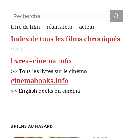
et
pour
Recherche
le
meilleur
pour
RECHER
OK
titre de film – réalisateur – acteur
(1997)
:
de
Index de tous les films chroniqués
James
L.
(6380)
Brooks
livres-cinema.info
>> Tous les livres sur le cinéma
cinemabooks.info
>> English books on cinema
3 FILMS AU HASARD