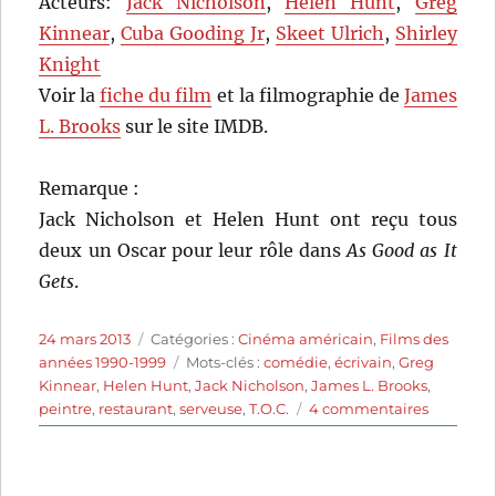
Acteurs:
Jack Nicholson
,
Helen Hunt
,
Greg
Kinnear
,
Cuba Gooding Jr
,
Skeet Ulrich
,
Shirley
Knight
Voir la
fiche du film
et la filmographie de
James
L. Brooks
sur le site IMDB.
Remarque :
Jack Nicholson et Helen Hunt ont reçu tous
deux un Oscar pour leur rôle dans
As Good as It
Gets
.
Publié
Catégories
24 mars 2013
Catégories :
Cinéma américain
,
Films des
le
Étiquettes
années 1990-1999
Mots-clés :
comédie
,
écrivain
,
Greg
Kinnear
,
Helen Hunt
,
Jack Nicholson
,
James L. Brooks
,
sur
peintre
,
restaurant
,
serveuse
,
T.O.C.
4 commentaires
Pour
le
pire