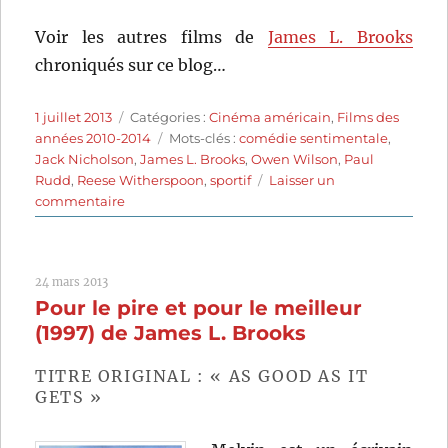
Voir les autres films de
James L. Brooks
chroniqués sur ce blog…
Publié
Catégories
1 juillet 2013
Catégories :
Cinéma américain
,
Films des
le
Étiquettes
années 2010-2014
Mots-clés :
comédie sentimentale
,
Jack Nicholson
,
James L. Brooks
,
Owen Wilson
,
Paul
Rudd
,
Reese Witherspoon
,
sportif
Laisser un
sur
commentaire
Comment
savoir
(2010)
24 mars 2013
de
Pour le pire et pour le meilleur
James
L.
(1997) de James L. Brooks
Brooks
TITRE ORIGINAL : « AS GOOD AS IT
GETS »