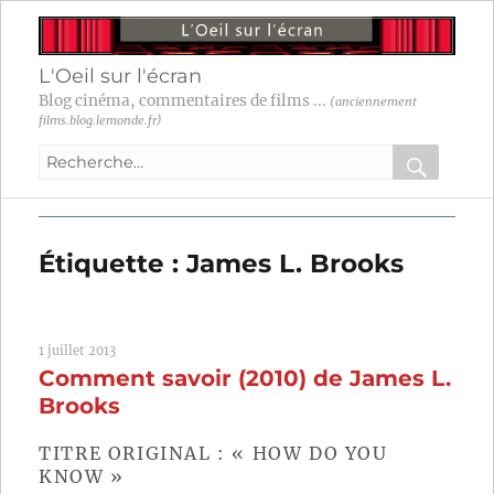
L'Oeil sur l'écran
Blog cinéma, commentaires de films ...
(anciennement
films.blog.lemonde.fr)
Recherche
pour
RECHER
OK
:
Étiquette :
James L. Brooks
1 juillet 2013
Comment savoir (2010) de James L.
Brooks
TITRE ORIGINAL : « HOW DO YOU
KNOW »