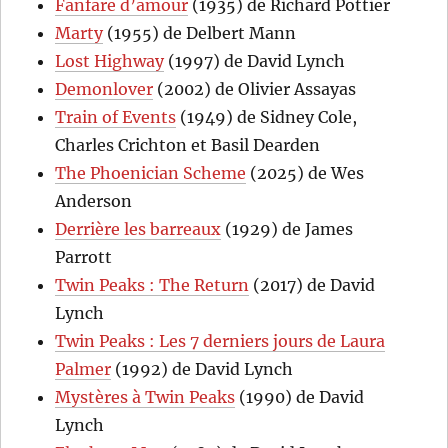
Fanfare d’amour
(1935) de Richard Pottier
Marty
(1955) de Delbert Mann
Lost Highway
(1997) de David Lynch
Demonlover
(2002) de Olivier Assayas
Train of Events
(1949) de Sidney Cole,
Charles Crichton et Basil Dearden
The Phoenician Scheme
(2025) de Wes
Anderson
Derrière les barreaux
(1929) de James
Parrott
Twin Peaks : The Return
(2017) de David
Lynch
Twin Peaks : Les 7 derniers jours de Laura
Palmer
(1992) de David Lynch
Mystères à Twin Peaks
(1990) de David
Lynch