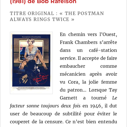
(1981) de Bob Rafelson
Bob
Fosse
TITRE ORIGINAL : « THE POSTMAN
ALWAYS RINGS TWICE »
En chemin vers l’Ouest,
Frank Chambers s’arrête
dans un café-station
service. Il accepte de faire
embaucher comme
mécanicien après avoir
vu Cora, la jolie femme
du patron… Lorsque Tay
Garnett a tourné
Le
facteur sonne toujours deux fois
en 1946, il dut
user de beaucoup de subtilité pour éviter le
couperet de la censure. Ce n’est bien entendu