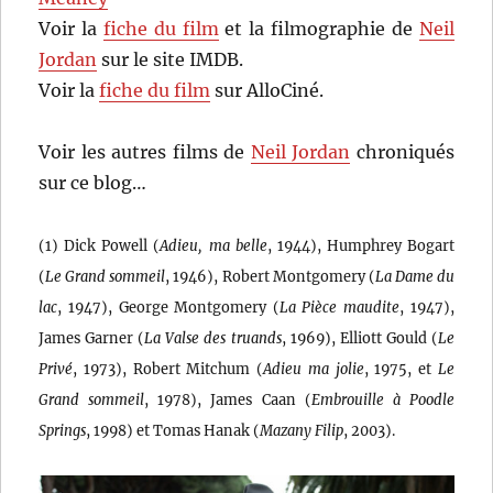
Voir la
fiche du film
et la filmographie de
Neil
Jordan
sur le site IMDB.
Voir la
fiche du film
sur AlloCiné.
Voir les autres films de
Neil Jordan
chroniqués
sur ce blog…
(1) Dick Powell (
Adieu, ma belle
, 1944), Humphrey Bogart
(
Le Grand sommeil
, 1946), Robert Montgomery (
La Dame du
lac
, 1947), George Montgomery (
La Pièce maudite
, 1947),
James Garner (
La Valse des truands
, 1969), Elliott Gould (
Le
Privé
, 1973), Robert Mitchum (
Adieu ma jolie
, 1975, et
Le
Grand sommeil
, 1978), James Caan (
Embrouille à Poodle
Springs
, 1998) et Tomas Hanak (
Mazany Filip
, 2003).