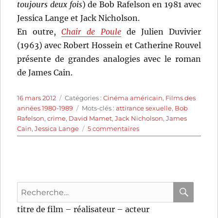
toujours deux fois
) de Bob Rafelson en 1981 avec
Jessica Lange et Jack Nicholson.
En outre,
Chair de Poule
de Julien Duvivier
(1963) avec Robert Hossein et Catherine Rouvel
présente de grandes analogies avec le roman
de James Cain.
Publié
Catégories
16 mars 2012
Catégories :
Cinéma américain
,
Films des
le
Étiquettes
années 1980-1989
Mots-clés :
attirance sexuelle
,
Bob
Rafelson
,
crime
,
David Mamet
,
Jack Nicholson
,
James
sur
Cain
,
Jessica Lange
5 commentaires
Le
facteur
sonne
toujours
deux
Recherche
fois
(1981)
pour
RECHER
OK
titre de film – réalisateur – acteur
de
: