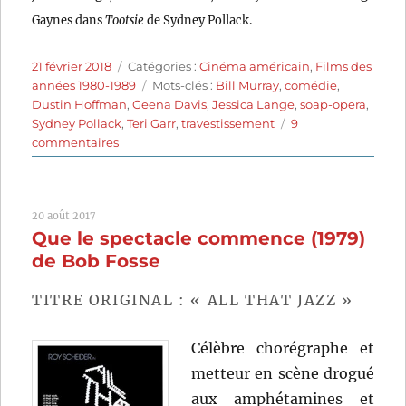
Gaynes dans
Tootsie
de Sydney Pollack.
Publié
Catégories
21 février 2018
Catégories :
Cinéma américain
,
Films des
le
Étiquettes
années 1980-1989
Mots-clés :
Bill Murray
,
comédie
,
Dustin Hoffman
,
Geena Davis
,
Jessica Lange
,
soap-opera
,
Sydney Pollack
,
Teri Garr
,
travestissement
9
sur
commentaires
Tootsie
(1982)
de
20 août 2017
Sydney
Que le spectacle commence (1979)
Pollack
de Bob Fosse
TITRE ORIGINAL : « ALL THAT JAZZ »
Célèbre chorégraphe et
metteur en scène drogué
aux amphétamines et