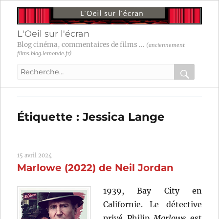
L'Oeil sur l'écran
Blog cinéma, commentaires de films ...
(anciennement
films.blog.lemonde.fr)
Recherche
pour
RECHER
OK
:
Étiquette :
Jessica Lange
15 avril 2024
Marlowe (2022) de Neil Jordan
1939, Bay City en
Californie. Le détective
privé Philip
Marlowe
est