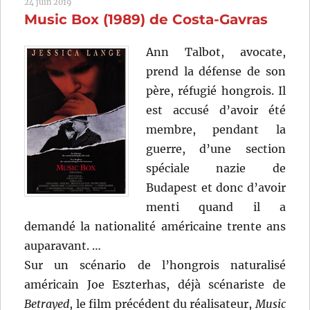
24 juin 2019
Neil
Music Box (1989) de Costa-Gavras
Jordan
Ann Talbot, avocate,
prend la défense de son
père, réfugié hongrois. Il
est accusé d’avoir été
membre, pendant la
guerre, d’une section
spéciale nazie de
Budapest et donc d’avoir
menti quand il a
demandé la nationalité américaine trente ans
auparavant. …
Sur un scénario de l’hongrois naturalisé
américain Joe Eszterhas, déjà scénariste de
Betrayed
, le film précédent du réalisateur,
Music