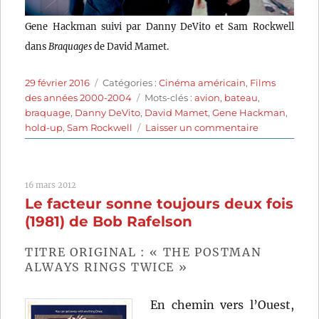
Gene Hackman suivi par Danny DeVito et Sam Rockwell
dans
Braquages
de David Mamet.
Publié
Catégories
29 février 2016
Catégories :
Cinéma américain
,
Films
le
Étiquettes
des années 2000-2004
Mots-clés :
avion
,
bateau
,
braquage
,
Danny DeVito
,
David Mamet
,
Gene Hackman
,
sur
hold-up
,
Sam Rockwell
Laisser un commentaire
Braquages
(2001)
de
16 mars 2012
David
Le facteur sonne toujours deux fois
Mamet
(1981) de Bob Rafelson
TITRE ORIGINAL : « THE POSTMAN
ALWAYS RINGS TWICE »
En chemin vers l’Ouest,