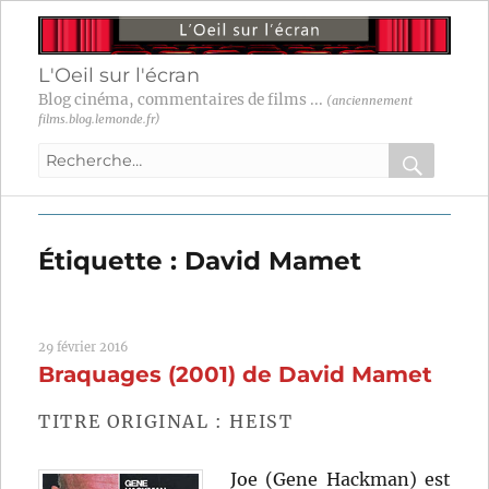
L'Oeil sur l'écran
Blog cinéma, commentaires de films ...
(anciennement
films.blog.lemonde.fr)
Recherche
pour
RECHER
OK
:
Étiquette :
David Mamet
29 février 2016
Braquages (2001) de David Mamet
TITRE ORIGINAL : HEIST
Joe (Gene Hackman) est