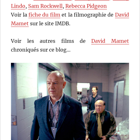
Lindo
,
Sam Rockwell
,
Rebecca Pidgeon
Voir la
fiche du film
et la filmographie de
David
Mamet
sur le site IMDB.
Voir les autres films de
David Mamet
chroniqués sur ce blog…