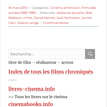
Publié
Catégories
16 mars 2012
Catégories :
Cinéma américain
,
Films des
le
Étiquettes
années 1980-1989
Mots-clés :
attirance sexuelle
,
Bob
Rafelson
,
crime
,
David Mamet
,
Jack Nicholson
,
James
sur
Cain
,
Jessica Lange
5 commentaires
Le
facteur
sonne
toujours
deux
Recherche
fois
(1981)
pour
RECHER
OK
titre de film – réalisateur – acteur
de
:
Bob
Index de tous les films chroniqués
Rafelson
(6381)
livres-cinema.info
>> Tous les livres sur le cinéma
cinemabooks.info