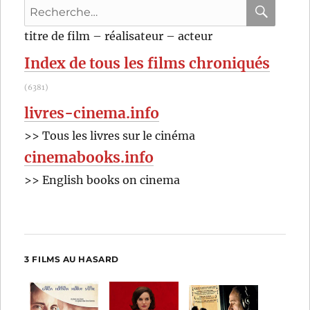
Recherche
Wojciech
Has
pour
RECHER
OK
titre de film – réalisateur – acteur
:
Index de tous les films chroniqués
(6381)
livres-cinema.info
>> Tous les livres sur le cinéma
cinemabooks.info
>> English books on cinema
3 FILMS AU HASARD