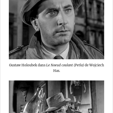
Gustaw Holoubek dans
Le Noeud coulant (Petla)
de Wojciech
Has.