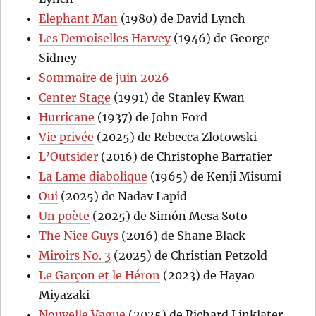
Elephant Man
(1980) de David Lynch
Les Demoiselles Harvey
(1946) de George
Sidney
Sommaire de juin 2026
Center Stage
(1991) de Stanley Kwan
Hurricane
(1937) de John Ford
Vie privée
(2025) de Rebecca Zlotowski
L’Outsider
(2016) de Christophe Barratier
La Lame diabolique
(1965) de Kenji Misumi
Oui
(2025) de Nadav Lapid
Un poète
(2025) de Simón Mesa Soto
The Nice Guys
(2016) de Shane Black
Miroirs No. 3
(2025) de Christian Petzold
Le Garçon et le Héron
(2023) de Hayao
Miyazaki
Nouvelle Vague
(2025) de Richard Linklater