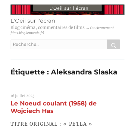
L'Oeil sur l'écran
Blog cinéma, commentaires de films ...
(anciennement
films.blog.lemonde.fr)
Recherche
pour
RECHER
OK
:
Étiquette :
Aleksandra Slaska
16 juillet 2023
Le Noeud coulant (1958) de
Wojciech Has
TITRE ORIGINAL : « PETLA »