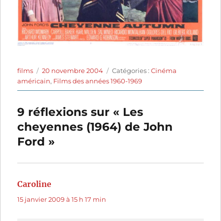
Auteur
Publié
Catégories
films
20 novembre 2004
Catégories :
Cinéma
le
américain
,
Films des années 1960-1969
9 réflexions sur « Les
cheyennes (1964) de John
Ford »
Caroline
dit :
15 janvier 2009 à 15 h 17 min