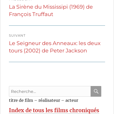
de
La Sirène du Mississipi (1969) de
Publication
François Truffaut
précédente :
l’article
SUIVANT
Le Seigneur des Anneaux: les deux
Publication
tours (2002) de Peter Jackson
suivante :
Recherche
pour
RECHER
OK
titre de film – réalisateur – acteur
:
Index de tous les films chroniqués