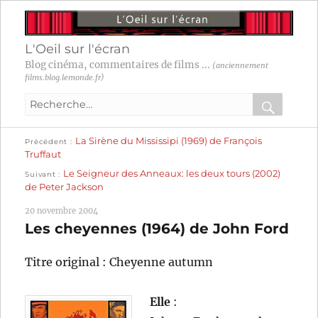
L'Oeil sur l'écran
Blog cinéma, commentaires de films ...
(anciennement
films.blog.lemonde.fr)
Recherche
pour
RECHER
OK
Publication
Navigation
La Sirène du Mississipi (1969) de François
:
Précédent
précédente :
Truffaut
Publication
de
Le Seigneur des Anneaux: les deux tours (2002)
Suivant
suivante :
de Peter Jackson
l’article
20 novembre 2004
Les cheyennes (1964) de John Ford
Titre original : Cheyenne autumn
Elle
: