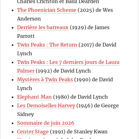
Charles Crichton et Basil Dearden
The Phoenician Scheme
(2025) de Wes
Anderson
Derrière les barreaux
(1929) de James
Parrott
Twin Peaks : The Return
(2017) de David
Lynch
Twin Peaks : Les 7 derniers jours de Laura
Palmer
(1992) de David Lynch
Mystères à Twin Peaks
(1990) de David
Lynch
Elephant Man
(1980) de David Lynch
Les Demoiselles Harvey
(1946) de George
Sidney
Sommaire de juin 2026
Center Stage
(1991) de Stanley Kwan