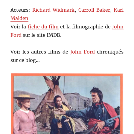
Acteurs:
Richard Widmark
,
Carroll Baker
,
Karl
Malden
Voir la
fiche du film
et la filmographie de
John
Ford
sur le site IMDB.
Voir les autres films de
John Ford
chroniqués
sur ce blog…