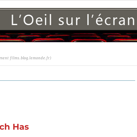
ment films.blog.lemonde.fr)
ech Has