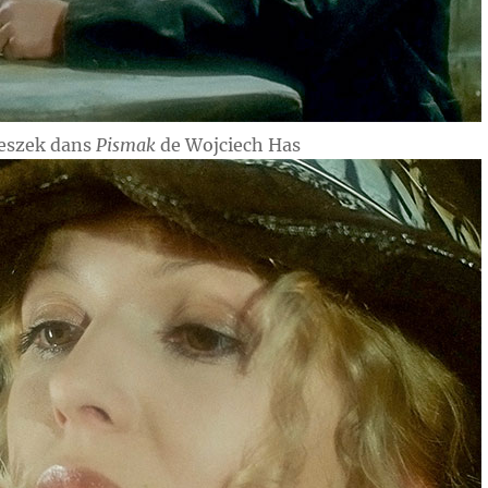
Peszek dans
Pismak
de Wojciech Has