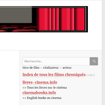
Recherche
pour
RECHE
OK
titre de film – réalisateur – acteur
:
Index de tous les films chroniqués
(6380)
livres-cinema.info
>> Tous les livres sur le cinéma
cinemabooks.info
>> English books on cinema