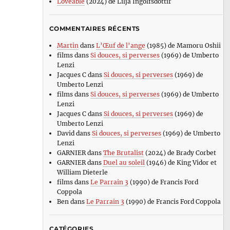
Loveable
(2024) de Lilja Ingolfsdottir
COMMENTAIRES RÉCENTS
Martin
dans
L’Œuf de l’ange
(1985) de Mamoru Oshii
films
dans
Si douces, si perverses
(1969) de Umberto
Lenzi
Jacques C
dans
Si douces, si perverses
(1969) de
Umberto Lenzi
films
dans
Si douces, si perverses
(1969) de Umberto
Lenzi
Jacques C
dans
Si douces, si perverses
(1969) de
Umberto Lenzi
David
dans
Si douces, si perverses
(1969) de Umberto
Lenzi
GARNIER
dans
The Brutalist
(2024) de Brady Corbet
GARNIER
dans
Duel au soleil
(1946) de King Vidor et
William Dieterle
films
dans
Le Parrain 3
(1990) de Francis Ford
Coppola
Ben
dans
Le Parrain 3
(1990) de Francis Ford Coppola
CATÉGORIES