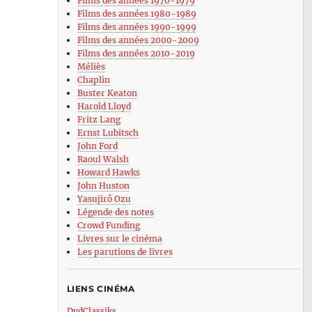
Films des années 1970-1979
Films des années 1980-1989
Films des années 1990-1999
Films des années 2000-2009
Films des années 2010-2019
Méliès
Chaplin
Buster Keaton
Harold Lloyd
Fritz Lang
Ernst Lubitsch
John Ford
Raoul Walsh
Howard Hawks
John Huston
Yasujirô Ozu
Légende des notes
Crowd Funding
Livres sur le cinéma
Les parutions de livres
LIENS CINÉMA
DvdClassiks