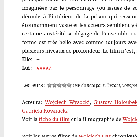
imaginées par le personnage (ou issues de son
déroule à l’intérieur de la prison qui ressem
étonnamment vaste et les acteurs semblent y é
certaine austérité se dégage de l’ensemble mai
forme est très belle avec comme toujours ave
plusieurs niveaux de profondeur. Le film n’est, 
Elle
:
–
Lui
:
Lecteurs :
(
pas de note pour l'instant, vous po
Acteurs:
Wojciech Wysocki
,
Gustaw Holoube
Gabriela Kownacka
Voir la
fiche du film
et la filmographie de
Wojci
Voir les autres films de
Wojciech Has
chroniqué