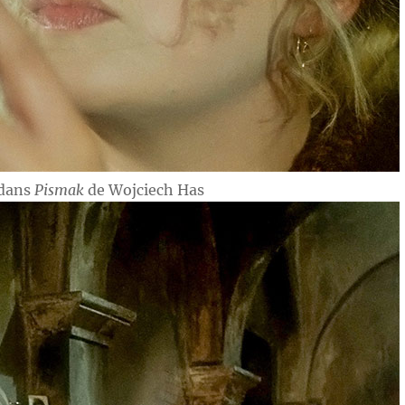
 dans
Pismak
de Wojciech Has