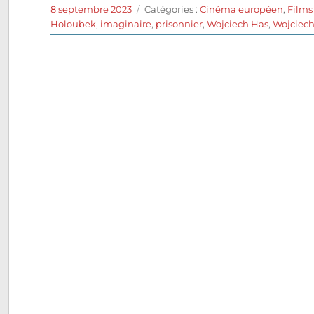
Publié
Catégories
8 septembre 2023
Catégories :
Cinéma européen
,
Films
le
Holoubek
,
imaginaire
,
prisonnier
,
Wojciech Has
,
Wojciech