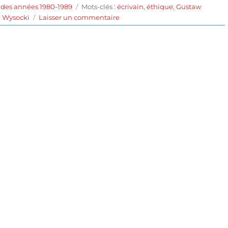
Étiquettes
 des années 1980-1989
Mots-clés :
écrivain
,
éthique
,
Gustaw
sur
 Wysocki
Laisser un commentaire
L’écrivain
(1985)
de
Wojciech
Has