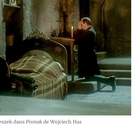
Peszek dans
Pismak
de Wojciech Has