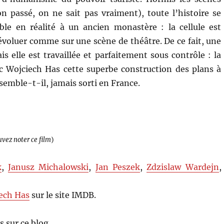
 passé, on ne sait pas vraiment), toute l’histoire se
ble en réalité à un ancien monastère : la cellule est
voluer comme sur une scène de théâtre. De ce fait, une
s elle est travaillée et parfaitement sous contrôle : la
c Wojciech Has cette superbe construction des plans à
semble-t-il, jamais sorti en France.
uvez noter ce film
)
k
,
Janusz Michalowski
,
Jan Peszek
,
Zdzislaw Wardejn
,
ech Has
sur le site IMDB.
s sur ce blog…