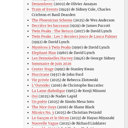
Demonlover
(2002) de Olivier Assayas
Train of Events
(1949) de Sidney Cole, Charles
Crichton et Basil Dearden
The Phoenician Scheme
(2025) de Wes Anderson
Derrière les barreaux
(1929) de James Parrott
Twin Peaks : The Return
(2017) de David Lynch
Twin Peaks : Les 7 derniers jours de Laura Palmer
(1992) de David Lynch
Mystères à Twin Peaks
(1990) de David Lynch
Elephant Man
(1980) de David Lynch
Les Demoiselles Harvey
(1946) de George Sidney
Sommaire de juin 2026
Center Stage
(1991) de Stanley Kwan
Hurricane
(1937) de John Ford
Vie privée
(2025) de Rebecca Zlotowski
L’Outsider
(2016) de Christophe Barratier
La Lame diabolique
(1965) de Kenji Misumi
Oui
(2025) de Nadav Lapid
Un poète
(2025) de Simón Mesa Soto
The Nice Guys
(2016) de Shane Black
Miroirs No. 3
(2025) de Christian Petzold
Le Garçon et le Héron
(2023) de Hayao Miyazaki
Nouvelle Vague
(2025) de Richard Linklater