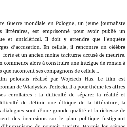
re Guerre mondiale en Pologne, un jeune journaliste
s littéraires, est emprisonné pour avoir publié un
ue et anticlérical. Il doit y attendre que l’enquête
rges d’accusation. En cellule, il rencontre un célèbre
s-forts et un ancien moine taciturne accusé de meurtre.
in commence alors à construire une intrigue de roman à
res que racontent ses compagnons de cellule…
lm polonais réalisé par Wojciech Has. Le film est
 roman de Władysław Terlecki. Il a pour thème les affres
ses corollaires : la difficulté de séparer la réalité et
difficulté de définir une éthique de la littérature, la
s dialogues sont d’une grande qualité et la richesse de
ment des incursions sur le plan politique fustigeant
 d’humanisme du pouvoir tsariste. Hormis les scènes