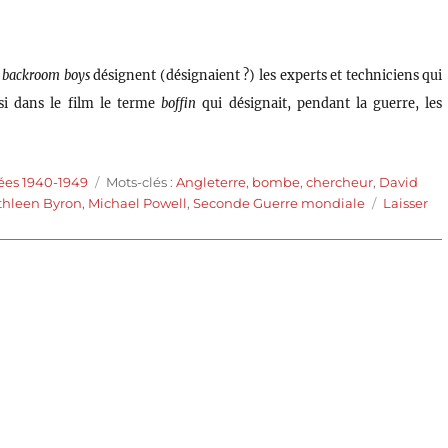
 backroom boys
désignent (désignaient ?) les experts et techniciens qui
ssi dans le film le terme
boffin
qui désignait, pendant la guerre, les
Étiquettes
ées 1940-1949
Mots-clés :
Angleterre
,
bombe
,
chercheur
,
David
thleen Byron
,
Michael Powell
,
Seconde Guerre mondiale
Laisser