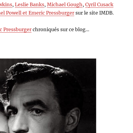
wkins
,
Leslie Banks
,
Michael Gough
,
Cyril Cusack
el Powell et Emeric Pressburger
sur le site IMDB.
c Pressburger
chroniqués sur ce blog…