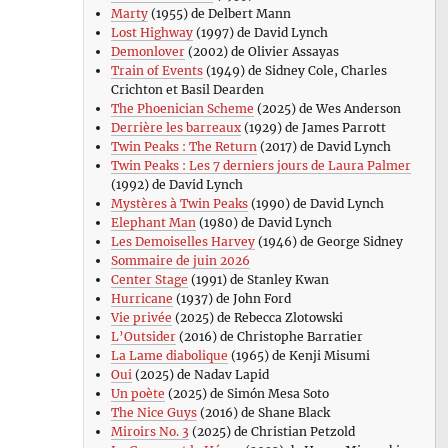
Marty
(1955) de Delbert Mann
Lost Highway
(1997) de David Lynch
Demonlover
(2002) de Olivier Assayas
Train of Events
(1949) de Sidney Cole, Charles
Crichton et Basil Dearden
The Phoenician Scheme
(2025) de Wes Anderson
Derrière les barreaux
(1929) de James Parrott
Twin Peaks : The Return
(2017) de David Lynch
Twin Peaks : Les 7 derniers jours de Laura Palmer
(1992) de David Lynch
Mystères à Twin Peaks
(1990) de David Lynch
Elephant Man
(1980) de David Lynch
Les Demoiselles Harvey
(1946) de George Sidney
Sommaire de juin 2026
Center Stage
(1991) de Stanley Kwan
Hurricane
(1937) de John Ford
Vie privée
(2025) de Rebecca Zlotowski
L’Outsider
(2016) de Christophe Barratier
La Lame diabolique
(1965) de Kenji Misumi
Oui
(2025) de Nadav Lapid
Un poète
(2025) de Simón Mesa Soto
The Nice Guys
(2016) de Shane Black
Miroirs No. 3
(2025) de Christian Petzold