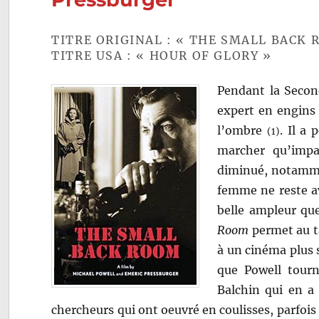
TITRE ORIGINAL : « THE SMALL BACK 
TITRE USA : « HOUR OF GLORY »
Pendant la Secon
expert en engins 
l’ombre
. Il a
(1)
marcher qu’impa
diminué, notammen
femme ne reste av
belle ampleur qu
Room
permet au t
à un cinéma plus s
que Powell tourn
Balchin qui en a 
chercheurs qui ont oeuvré en coulisses, parfois au