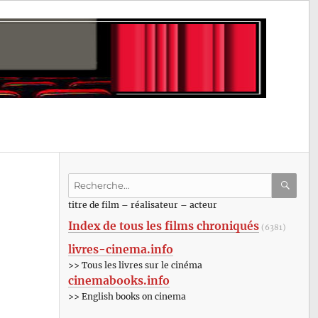
Recherche
pour
RECHE
OK
titre de film – réalisateur – acteur
:
Index de tous les films chroniqués
(6381)
livres-cinema.info
>> Tous les livres sur le cinéma
cinemabooks.info
>> English books on cinema