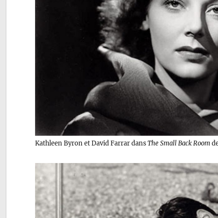
Kathleen Byron et David Farrar dans
The Small Back Room
de