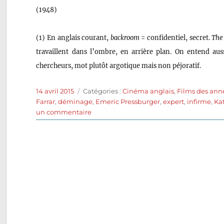
(1948)
(1) En anglais courant,
backroom
= confidentiel, secret.
The
travaillent dans l’ombre, en arrière plan. On entend au
chercheurs, mot plutôt argotique mais non péjoratif.
Publié
Catégories
14 avril 2015
Catégories :
Cinéma anglais
,
Films des ann
le
Farrar
,
déminage
,
Emeric Pressburger
,
expert
,
infirme
,
Ka
sur
un commentaire
La
Mort
apprivoisée
(1949)
de
Michael
Powell
et
Emeric
Pressburger