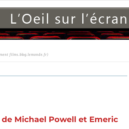
ment films.blog.lemonde.fr)
) de Michael Powell et Emeric