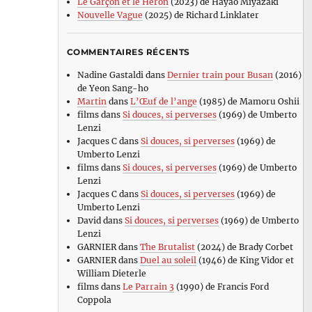
Le Garçon et le Héron
(2023) de Hayao Miyazaki
Nouvelle Vague
(2025) de Richard Linklater
COMMENTAIRES RÉCENTS
Nadine Gastaldi
dans
Dernier train pour Busan
(2016)
de Yeon Sang-ho
Martin
dans
L’Œuf de l’ange
(1985) de Mamoru Oshii
films
dans
Si douces, si perverses
(1969) de Umberto
Lenzi
Jacques C
dans
Si douces, si perverses
(1969) de
Umberto Lenzi
films
dans
Si douces, si perverses
(1969) de Umberto
Lenzi
Jacques C
dans
Si douces, si perverses
(1969) de
Umberto Lenzi
David
dans
Si douces, si perverses
(1969) de Umberto
Lenzi
GARNIER
dans
The Brutalist
(2024) de Brady Corbet
GARNIER
dans
Duel au soleil
(1946) de King Vidor et
William Dieterle
films
dans
Le Parrain 3
(1990) de Francis Ford
Coppola