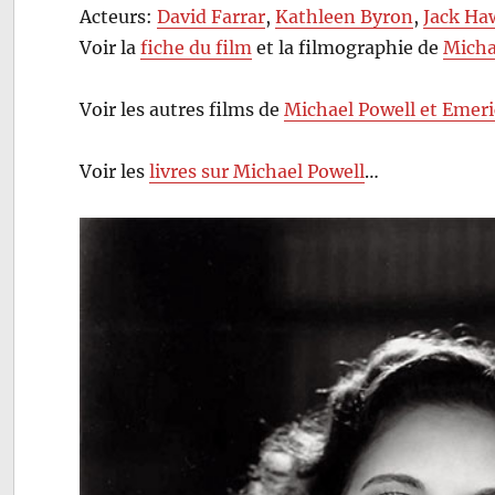
Acteurs:
David Farrar
,
Kathleen Byron
,
Jack Ha
Voir la
fiche du film
et la filmographie de
Micha
Voir les autres films de
Michael Powell et Emeri
Voir les
livres sur Michael Powell
…