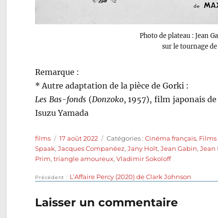
Photo de plateau : Jean Ga
sur le tournage d
Remarque :
* Autre adaptation de la pièce de Gorki :
Les Bas-fonds
(
Donzoko
, 1957), film japonais 
Isuzu Yamada
Auteur
Publié
Catégories
films
17 août 2022
Catégories :
Cinéma français
,
Films
le
Spaak
,
Jacques Companéez
,
Jany Holt
,
Jean Gabin
,
Jean 
Prim
,
triangle amoureux
,
Vladimir Sokoloff
Publication
L’Affaire Percy (2020) de Clark Johnson
Navigation
Précédent
précédente :
de
Laisser un commentaire