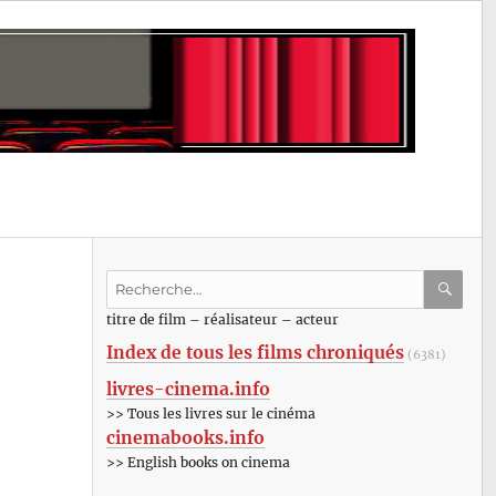
Recherche
pour
RECHE
OK
titre de film – réalisateur – acteur
:
Index de tous les films chroniqués
(6381)
livres-cinema.info
>> Tous les livres sur le cinéma
cinemabooks.info
>> English books on cinema