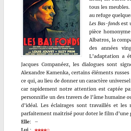
tous les meubles.
au refuge quelque
Les Bas-fonds
est 
pièce homonyme 
Albatros, la comp
des années ving
L’adaptation a ét
Jacques Companéez, les dialogues sont signé
Alexandre Kamenka, certains éléments russes s
ce qui, au lieu de donner un caractère universe
car rapidement notre attention est captée pa
personnifie un des travers de l’âme humaine ou
d’idéal. Les éclairages sont travaillés et l
parfaitement maitrisé pour doter le film d’une 
Elle
:
–
Lui
: