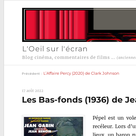
L'Oeil sur l'écran
Blog cinéma, commentaires de films ...
(ancienne
Publication
Navigation
précédente :
L’Affaire Percy (2020) de Clark Johnson
Précédent
de
l’article
17 août 2022
Les Bas-fonds (1936) de J
Pépel est un vol
recéleur. Lors d’u
lieux, un baron ru