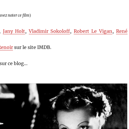
uvez noter ce film
)
,
Jany Holt
,
Vladimir Sokoloff
,
Robert Le Vigan
,
René
Renoir
sur le site IMDB.
sur ce blog…