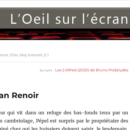
ment films.blog.lemonde.fr)
Publication
suivante :
Les 2 Alfred (2020) de Bruno Podalydès
Suivant
ean Renoir
eur qui vit dans un refuge des bas-fonds tenu par un
n cambriolage, Pépel est surpris par le propriétaire des
iné chez qui les huissiers doivent saisir, le lendemain,