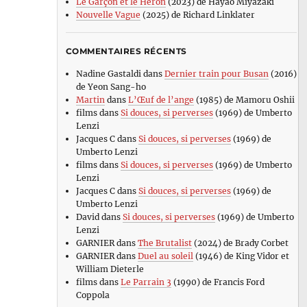
Le Garçon et le Héron
(2023) de Hayao Miyazaki
Nouvelle Vague
(2025) de Richard Linklater
COMMENTAIRES RÉCENTS
Nadine Gastaldi
dans
Dernier train pour Busan
(2016)
de Yeon Sang-ho
Martin
dans
L’Œuf de l’ange
(1985) de Mamoru Oshii
films
dans
Si douces, si perverses
(1969) de Umberto
Lenzi
Jacques C
dans
Si douces, si perverses
(1969) de
Umberto Lenzi
films
dans
Si douces, si perverses
(1969) de Umberto
Lenzi
Jacques C
dans
Si douces, si perverses
(1969) de
Umberto Lenzi
David
dans
Si douces, si perverses
(1969) de Umberto
Lenzi
GARNIER
dans
The Brutalist
(2024) de Brady Corbet
GARNIER
dans
Duel au soleil
(1946) de King Vidor et
William Dieterle
films
dans
Le Parrain 3
(1990) de Francis Ford
Coppola