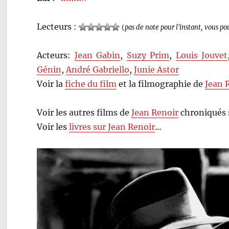
Lecteurs :
(
pas de note pour l'instant, vous po
Acteurs:
Jean Gabin
,
Suzy Prim
,
Louis Jouvet
Génin
,
André Gabriello
,
Junie Astor
Voir la
fiche du film
et la filmographie de
Jean 
Voir les autres films de
Jean Renoir
chroniqués 
Voir les
livres sur Jean Renoir
…