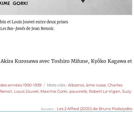
bin et Louis Jouvet entre deux prises
e
Les Bas-fonds
de Jean Renoir.
de Akira Kurosawa avec Toshiro Mifune, Kyôko Kagawa et
Étiquettes
 des années 1930-1939
Mots-clés :
Albatros
,
âme russe
,
Charles
Renoir
,
Louis Jouvet
,
Maxime Gorki
,
pauvreté
,
Robert Le Vigan
,
Suzy
Publication
Les 2 Alfred (2020) de Bruno Podalydès
Suivant
suivante :