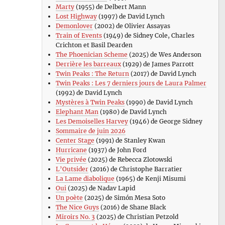
Marty
(1955) de Delbert Mann
Lost Highway
(1997) de David Lynch
Demonlover
(2002) de Olivier Assayas
Train of Events
(1949) de Sidney Cole, Charles
Crichton et Basil Dearden
The Phoenician Scheme
(2025) de Wes Anderson
Derrière les barreaux
(1929) de James Parrott
Twin Peaks : The Return
(2017) de David Lynch
Twin Peaks : Les 7 derniers jours de Laura Palmer
(1992) de David Lynch
Mystères à Twin Peaks
(1990) de David Lynch
Elephant Man
(1980) de David Lynch
Les Demoiselles Harvey
(1946) de George Sidney
Sommaire de juin 2026
Center Stage
(1991) de Stanley Kwan
Hurricane
(1937) de John Ford
Vie privée
(2025) de Rebecca Zlotowski
L’Outsider
(2016) de Christophe Barratier
La Lame diabolique
(1965) de Kenji Misumi
Oui
(2025) de Nadav Lapid
Un poète
(2025) de Simón Mesa Soto
The Nice Guys
(2016) de Shane Black
Miroirs No. 3
(2025) de Christian Petzold