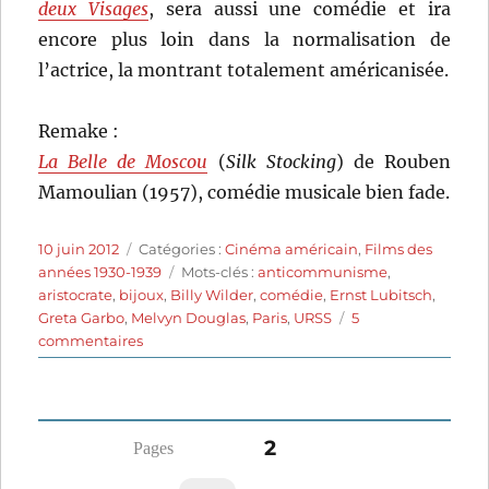
deux Visages
, sera aussi une comédie et ira
encore plus loin dans la normalisation de
l’actrice, la montrant totalement américanisée.
Remake :
La Belle de Moscou
(
Silk Stocking
) de Rouben
Mamoulian (1957), comédie musicale bien fade.
Publié
Catégories
10 juin 2012
Catégories :
Cinéma américain
,
Films des
le
Étiquettes
années 1930-1939
Mots-clés :
anticommunisme
,
aristocrate
,
bijoux
,
Billy Wilder
,
comédie
,
Ernst Lubitsch
,
Greta Garbo
,
Melvyn Douglas
,
Paris
,
URSS
5
sur
commentaires
Ninotchka
(1939)
de
Ernst
Pagination
PAGE
2
Lubitsch