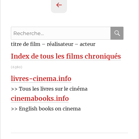
des
PAG
publications
E
PRÉ
Recherche
CÉD
pour
ENT
RECHER
OK
titre de film – réalisateur – acteur
E
:
Index de tous les films chroniqués
(6380)
livres-cinema.info
>> Tous les livres sur le cinéma
cinemabooks.info
>> English books on cinema