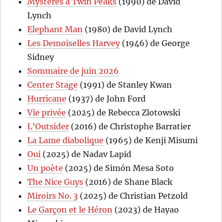
Mystères à Twin Peaks
(1990) de David
Lynch
Elephant Man
(1980) de David Lynch
Les Demoiselles Harvey
(1946) de George
Sidney
Sommaire de juin 2026
Center Stage
(1991) de Stanley Kwan
Hurricane
(1937) de John Ford
Vie privée
(2025) de Rebecca Zlotowski
L’Outsider
(2016) de Christophe Barratier
La Lame diabolique
(1965) de Kenji Misumi
Oui
(2025) de Nadav Lapid
Un poète
(2025) de Simón Mesa Soto
The Nice Guys
(2016) de Shane Black
Miroirs No. 3
(2025) de Christian Petzold
Le Garçon et le Héron
(2023) de Hayao