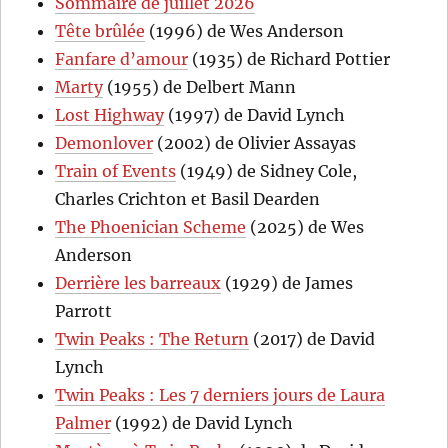
Sommaire de juillet 2026
Tête brûlée
(1996) de Wes Anderson
Fanfare d’amour
(1935) de Richard Pottier
Marty
(1955) de Delbert Mann
Lost Highway
(1997) de David Lynch
Demonlover
(2002) de Olivier Assayas
Train of Events
(1949) de Sidney Cole,
Charles Crichton et Basil Dearden
The Phoenician Scheme
(2025) de Wes
Anderson
Derrière les barreaux
(1929) de James
Parrott
Twin Peaks : The Return
(2017) de David
Lynch
Twin Peaks : Les 7 derniers jours de Laura
Palmer
(1992) de David Lynch