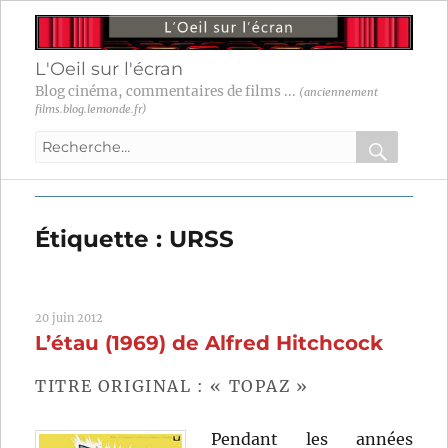
L'Oeil sur l'écran
Blog cinéma, commentaires de films ...
(anciennement
films.blog.lemonde.fr)
Recherche
pour
RECHER
OK
:
Étiquette :
URSS
20 juin 2012
L’étau (1969) de Alfred Hitchcock
TITRE ORIGINAL : « TOPAZ »
Pendant les années