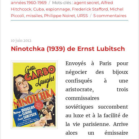
le
Étiquettes
années 1960-1969
Mots-clés :
agent secret
,
Alfred
Hitchcock
,
Cuba
,
espionnage
,
Frederick Stafford
,
Michel
sur
Piccoli
,
missiles
,
Philippe Noiret
,
URSS
5 commentaires
L’étau
(1969)
de
10 juin 2012
Alfred
Ninotchka (1939) de Ernst Lubitsch
Hitch
Envoyés à Paris pour
négocier des bijoux
confisqués à une
aristocrate, trois
commissaires
soviétiques succombent
au luxe et à la facilité de
la vie parisienne. Arrive
alors un émissaire