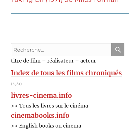
suivante :
Recherche
pour
RECHER
OK
titre de film – réalisateur – acteur
:
Index de tous les films chroniqués
(6381)
livres-cinema.info
>> Tous les livres sur le cinéma
cinemabooks.info
>> English books on cinema