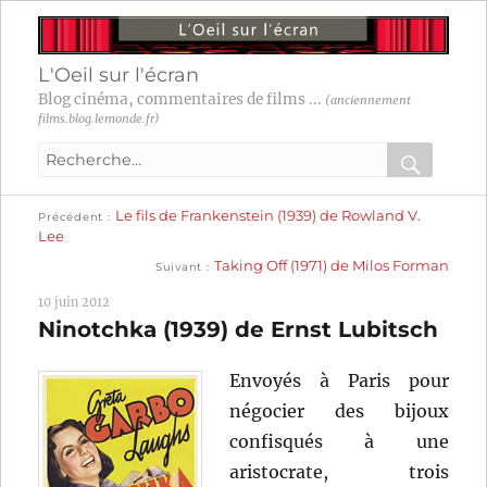
L'Oeil sur l'écran
Blog cinéma, commentaires de films ...
(anciennement
films.blog.lemonde.fr)
Recherche
pour
RECHER
OK
Publication
Navigation
Le fils de Frankenstein (1939) de Rowland V.
:
Précédent
précédente :
Lee
Publication
de
Taking Off (1971) de Milos Forman
Suivant
suivante :
l’article
10 juin 2012
Ninotchka (1939) de Ernst Lubitsch
Envoyés à Paris pour
négocier des bijoux
confisqués à une
aristocrate, trois