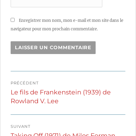
Enregistrer mon nom, mon e-mail et mon site dans le
navigateur pour mon prochain commentaire.
Navigation
PRÉCÉDENT
de
Le fils de Frankenstein (1939) de
Publication
Rowland V. Lee
précédente :
l’article
SUIVANT
Taking Off (1971) de Milos Forman
Publication