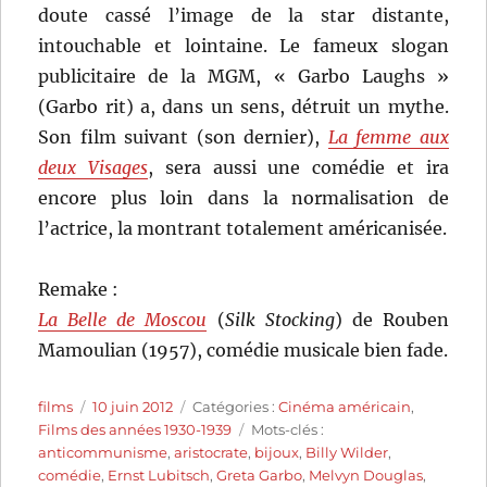
doute cassé l’image de la star distante,
intouchable et lointaine. Le fameux slogan
publicitaire de la MGM, « Garbo Laughs »
(Garbo rit) a, dans un sens, détruit un mythe.
Son film suivant (son dernier),
La femme aux
deux Visages
, sera aussi une comédie et ira
encore plus loin dans la normalisation de
l’actrice, la montrant totalement américanisée.
Remake :
La Belle de Moscou
(
Silk Stocking
) de Rouben
Mamoulian (1957), comédie musicale bien fade.
Auteur
Publié
Catégories
films
10 juin 2012
Catégories :
Cinéma américain
,
le
Étiquettes
Films des années 1930-1939
Mots-clés :
anticommunisme
,
aristocrate
,
bijoux
,
Billy Wilder
,
comédie
,
Ernst Lubitsch
,
Greta Garbo
,
Melvyn Douglas
,